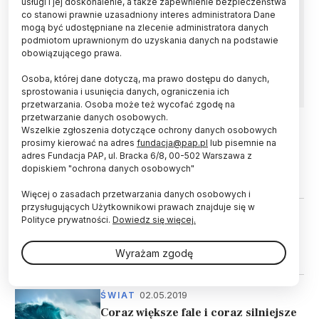
usługi i jej doskonalenie, a także zapewnienie bezpieczeństwa
co stanowi prawnie uzasadniony interes administratora Dane
Gęsta zabudowa Szanghaju pochłania znaczną
mogą być udostępniane na zlecenie administratora danych
ilość energii wiatru, spowalniając go o ok. 50
podmiotom uprawnionym do uzyskania danych na podstawie
proc. – podali naukowcy z Uniwersytetu
obowiązującego prawa.
Nankińskiego w Chinach.
Osoba, której dane dotyczą, ma prawo dostępu do danych,
sprostowania i usunięcia danych, ograniczenia ich
przetwarzania. Osoba może też wycofać zgodę na
przetwarzanie danych osobowych.
Wszelkie zgłoszenia dotyczące ochrony danych osobowych
16.11.2023
ŚWIAT
prosimy kierować na adres
fundacja@pap.pl
lub pisemnie na
adres Fundacja PAP, ul. Bracka 6/8, 00-502 Warszawa z
Sonda Juno zbadała wiatry na
dopiskiem "ochrona danych osobowych"
Jowiszu
Więcej o zasadach przetwarzania danych osobowych i
przysługujących Użytkownikowi prawach znajduje się w
24.11.2019
ŚWIAT
Polityce prywatności.
Dowiedz się więcej.
Coraz silniejsze wiatry mogą
sprzyjać produkcji energii
Wyrażam zgodę
02.05.2019
ŚWIAT
Coraz większe fale i coraz silniejsze