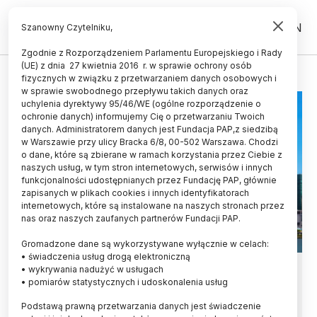
PL
EN
Szanowny Czytelniku,
Zgodnie z Rozporządzeniem Parlamentu Europejskiego i Rady
(UE) z dnia 27 kwietnia 2016 r. w sprawie ochrony osób
WIATRY
fizycznych w związku z przetwarzaniem danych osobowych i
w sprawie swobodnego przepływu takich danych oraz
uchylenia dyrektywy 95/46/WE (ogólne rozporządzenie o
ochronie danych) informujemy Cię o przetwarzaniu Twoich
danych. Administratorem danych jest Fundacja PAP,z siedzibą
w Warszawie przy ulicy Bracka 6/8, 00-502 Warszawa. Chodzi
o dane, które są zbierane w ramach korzystania przez Ciebie z
naszych usług, w tym stron internetowych, serwisów i innych
funkcjonalności udostępnianych przez Fundację PAP, głównie
zapisanych w plikach cookies i innych identyfikatorach
internetowych, które są instalowane na naszych stronach przez
nas oraz naszych zaufanych partnerów Fundacji PAP.
Gromadzone dane są wykorzystywane wyłącznie w celach:
• świadczenia usług drogą elektroniczną
Chiny/ Gęsta zabudowa Szanghaju
• wykrywania nadużyć w usługach
• pomiarów statystycznych i udoskonalenia usług
spowalnia prędkość wiatru o ok. 50
Podstawą prawną przetwarzania danych jest świadczenie
proc.