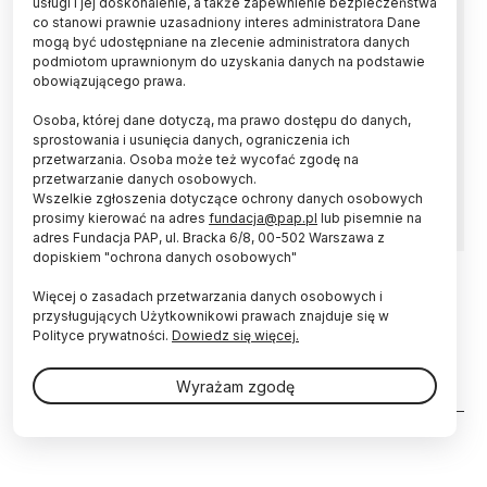
usługi i jej doskonalenie, a także zapewnienie bezpieczeństwa
co stanowi prawnie uzasadniony interes administratora Dane
Stypendium przyznawane studentowi w
mogą być udostępniane na zlecenie administratora danych
ramach programu Erasmus+ nie powinno być
podmiotom uprawnionym do uzyskania danych na podstawie
wliczane do dochodów rodzica, na którego
obowiązującego prawa.
utrzymaniu on pozostaje. Rodzic z tytułu tych
Osoba, której dane dotyczą, ma prawo dostępu do danych,
dochodów nie powinien tracić prawa do
sprostowania i usunięcia danych, ograniczenia ich
dotychczasowych przywilejów podatkowych –
przetwarzania. Osoba może też wycofać zgodę na
orzekł w czwartek Trybunał Sprawiedliwości
przetwarzanie danych osobowych.
UE.
Wszelkie zgłoszenia dotyczące ochrony danych osobowych
prosimy kierować na adres
fundacja@pap.pl
lub pisemnie na
adres Fundacja PAP, ul. Bracka 6/8, 00-502 Warszawa z
dopiskiem "ochrona danych osobowych"
Więcej o zasadach przetwarzania danych osobowych i
11.09.2017
przysługujących Użytkownikowi prawach znajduje się w
Szef LP: są przesłanki, by Trybunał
Polityce prywatności.
Dowiedz się więcej.
wycofał się z zakazu wycinki w
Puszczy Białowieskiej
Wyrażam zgodę
Stronicowanie