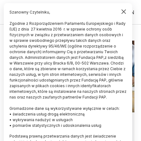
PL
EN
Szanowny Czytelniku,
Zgodnie z Rozporządzeniem Parlamentu Europejskiego i Rady
(UE) z dnia 27 kwietnia 2016 r. w sprawie ochrony osób
TSUE
fizycznych w związku z przetwarzaniem danych osobowych i
w sprawie swobodnego przepływu takich danych oraz
uchylenia dyrektywy 95/46/WE (ogólne rozporządzenie o
ochronie danych) informujemy Cię o przetwarzaniu Twoich
danych. Administratorem danych jest Fundacja PAP,z siedzibą
w Warszawie przy ulicy Bracka 6/8, 00-502 Warszawa. Chodzi
o dane, które są zbierane w ramach korzystania przez Ciebie z
naszych usług, w tym stron internetowych, serwisów i innych
funkcjonalności udostępnianych przez Fundację PAP, głównie
zapisanych w plikach cookies i innych identyfikatorach
internetowych, które są instalowane na naszych stronach przez
nas oraz naszych zaufanych partnerów Fundacji PAP.
Gromadzone dane są wykorzystywane wyłącznie w celach:
• świadczenia usług drogą elektroniczną
TSUE: stypendium Erasmus+ dla
• wykrywania nadużyć w usługach
• pomiarów statystycznych i udoskonalenia usług
studenta nie może być wliczane w
Podstawą prawną przetwarzania danych jest świadczenie
dochody jego rodzica