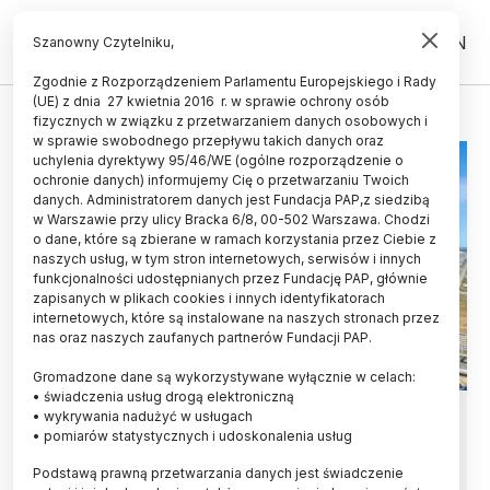
PL
EN
Szanowny Czytelniku,
Zgodnie z Rozporządzeniem Parlamentu Europejskiego i Rady
(UE) z dnia 27 kwietnia 2016 r. w sprawie ochrony osób
SPALANIE
fizycznych w związku z przetwarzaniem danych osobowych i
w sprawie swobodnego przepływu takich danych oraz
uchylenia dyrektywy 95/46/WE (ogólne rozporządzenie o
ochronie danych) informujemy Cię o przetwarzaniu Twoich
danych. Administratorem danych jest Fundacja PAP,z siedzibą
w Warszawie przy ulicy Bracka 6/8, 00-502 Warszawa. Chodzi
o dane, które są zbierane w ramach korzystania przez Ciebie z
naszych usług, w tym stron internetowych, serwisów i innych
funkcjonalności udostępnianych przez Fundację PAP, głównie
zapisanych w plikach cookies i innych identyfikatorach
internetowych, które są instalowane na naszych stronach przez
nas oraz naszych zaufanych partnerów Fundacji PAP.
Gromadzone dane są wykorzystywane wyłącznie w celach:
• świadczenia usług drogą elektroniczną
Badanie: ślad węglowy gazu
• wykrywania nadużyć w usługach
• pomiarów statystycznych i udoskonalenia usług
ziemnego jest gorszy niż węgla
Podstawą prawną przetwarzania danych jest świadczenie