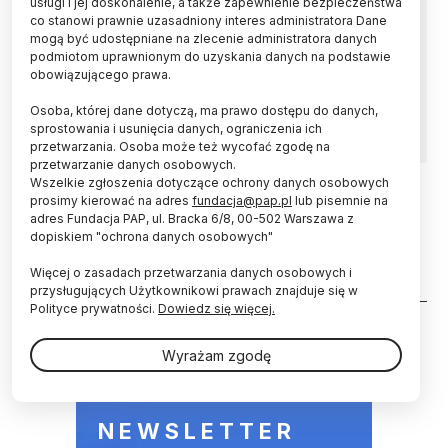
usługi i jej doskonalenie, a także zapewnienie bezpieczeństwa
Ciekły gaz ziemny zostawia o 33 proc. większy
co stanowi prawnie uzasadniony interes administratora Dane
ślad węglowy niż węgiel, jeśli uwzględni się
mogą być udostępniane na zlecenie administratora danych
przetwarzanie i przewóz. To dlatego, że metan
podmiotom uprawnionym do uzyskania danych na podstawie
aż 80 razy bardziej szkodzi atmosferze niż
obowiązującego prawa.
dwutlenek węgla - ostrzegają badacze z Cornell
University.
Osoba, której dane dotyczą, ma prawo dostępu do danych,
sprostowania i usunięcia danych, ograniczenia ich
przetwarzania. Osoba może też wycofać zgodę na
przetwarzanie danych osobowych.
Wszelkie zgłoszenia dotyczące ochrony danych osobowych
prosimy kierować na adres
fundacja@pap.pl
lub pisemnie na
29.05.2018
ZDROWIE
adres Fundacja PAP, ul. Bracka 6/8, 00-502 Warszawa z
Ekolog: pożary śmieci powodują
dopiskiem "ochrona danych osobowych"
emisję szkodliwych związków
Więcej o zasadach przetwarzania danych osobowych i
przysługujących Użytkownikowi prawach znajduje się w
Stronicowanie
Polityce prywatności.
Dowiedz się więcej.
Wyrażam zgodę
NEWSLETTER