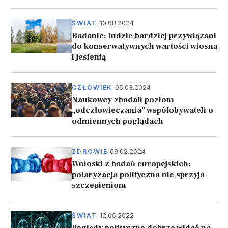
10.08.2024
ŚWIAT
Badanie: ludzie bardziej przywiązani
do konserwatywnych wartości wiosną
i jesienią
05.03.2024
CZŁOWIEK
Naukowcy zbadali poziom
„odczłowieczania” współobywateli o
odmiennych poglądach
09.02.2024
ZDROWIE
Wnioski z badań europejskich:
polaryzacja polityczna nie sprzyja
szczepieniom
12.06.2022
ŚWIAT
Poglądy polityczne dobrze widać na