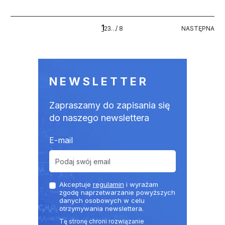
Stronicowanie
1
8
NASTĘPNA
2
3
…
/ 8
NASTĘPNA
NEWSLETTER
Zapraszamy do zapisania się
do naszego newslettera
E-mail
Akceptuje
regulamin
i wyrażam
zgodę naprzetwarzanie powyższych
danych osobowych w celu
otrzymywania newslettera.