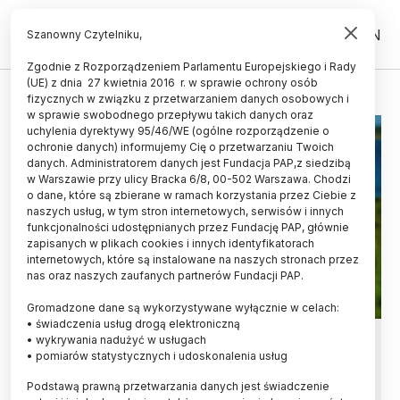
PL
EN
Szanowny Czytelniku,
Zgodnie z Rozporządzeniem Parlamentu Europejskiego i Rady
(UE) z dnia 27 kwietnia 2016 r. w sprawie ochrony osób
ONKOLOGIA
fizycznych w związku z przetwarzaniem danych osobowych i
w sprawie swobodnego przepływu takich danych oraz
uchylenia dyrektywy 95/46/WE (ogólne rozporządzenie o
ochronie danych) informujemy Cię o przetwarzaniu Twoich
danych. Administratorem danych jest Fundacja PAP,z siedzibą
w Warszawie przy ulicy Bracka 6/8, 00-502 Warszawa. Chodzi
o dane, które są zbierane w ramach korzystania przez Ciebie z
naszych usług, w tym stron internetowych, serwisów i innych
funkcjonalności udostępnianych przez Fundację PAP, głównie
zapisanych w plikach cookies i innych identyfikatorach
internetowych, które są instalowane na naszych stronach przez
nas oraz naszych zaufanych partnerów Fundacji PAP.
Gromadzone dane są wykorzystywane wyłącznie w celach:
• świadczenia usług drogą elektroniczną
Ekspert: kosmetyk z filtrem UV nie
• wykrywania nadużyć w usługach
• pomiarów statystycznych i udoskonalenia usług
zastąpi prawidłowych zasad
Podstawą prawną przetwarzania danych jest świadczenie
przebywania na słońcu