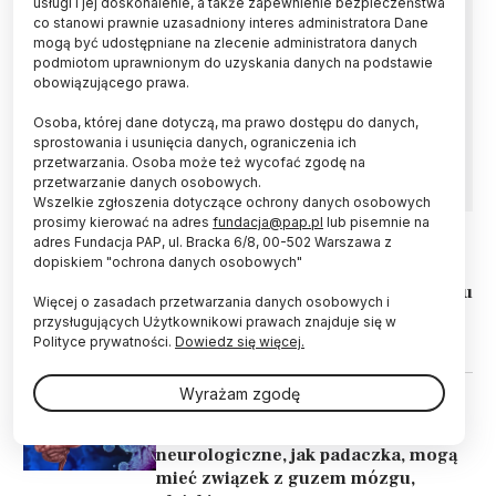
usługi i jej doskonalenie, a także zapewnienie bezpieczeństwa
co stanowi prawnie uzasadniony interes administratora Dane
W słoneczne dni trzeba szczególnie chronić
mogą być udostępniane na zlecenie administratora danych
skórę przed promieniowaniem UV, które jest
podmiotom uprawnionym do uzyskania danych na podstawie
głównym czynnikiem ryzyka czerniaka i raków
obowiązującego prawa.
skóry – przypominał w rozmowie z PAP prof.
Osoba, której dane dotyczą, ma prawo dostępu do danych,
Piotr Rutkowski, przewodniczący Polskiego
sprostowania i usunięcia danych, ograniczenia ich
Towarzystwa Onkologicznego.
przetwarzania. Osoba może też wycofać zgodę na
przetwarzanie danych osobowych.
Wszelkie zgłoszenia dotyczące ochrony danych osobowych
prosimy kierować na adres
fundacja@pap.pl
lub pisemnie na
adres Fundacja PAP, ul. Bracka 6/8, 00-502 Warszawa z
dopiskiem "ochrona danych osobowych"
30.06.2026
ZDROWIE
Gliwice/ Ponad 11 mln zł dla instytutu
Więcej o zasadach przetwarzania danych osobowych i
onkologii o na badania nad nową
przysługujących Użytkownikowi prawach znajduje się w
metodą leczenia glejaka
Polityce prywatności.
Dowiedz się więcej.
Wyrażam zgodę
21.06.2026
ZDROWIE
Ekspert: nowe i postępujące objawy
neurologiczne, jak padaczka, mogą
mieć związek z guzem mózgu,