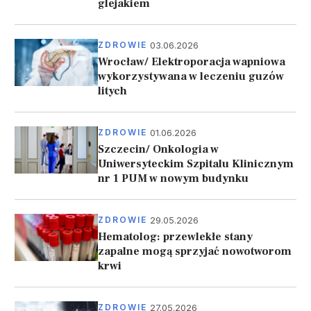
glejakiem
03.06.2026
ZDROWIE
Wrocław/ Elektroporacja wapniowa
wykorzystywana w leczeniu guzów
litych
01.06.2026
ZDROWIE
Szczecin/ Onkologia w
Uniwersyteckim Szpitalu Klinicznym
nr 1 PUM w nowym budynku
29.05.2026
ZDROWIE
Hematolog: przewlekłe stany
zapalne mogą sprzyjać nowotworom
krwi
27.05.2026
ZDROWIE