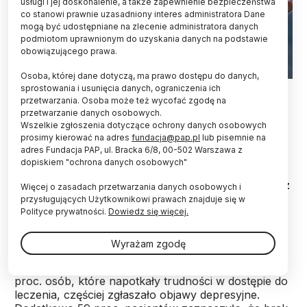
usługi i jej doskonalenie, a także zapewnienie bezpieczeństwa
co stanowi prawnie uzasadniony interes administratora Dane
mogą być udostępniane na zlecenie administratora danych
podmiotom uprawnionym do uzyskania danych na podstawie
obowiązującego prawa.
Osoba, której dane dotyczą, ma prawo dostępu do danych,
Fot. Adobe Stock
sprostowania i usunięcia danych, ograniczenia ich
przetwarzania. Osoba może też wycofać zgodę na
przetwarzanie danych osobowych.
Aż 68 proc. pacjentów onkologicznych w Polsce
Wszelkie zgłoszenia dotyczące ochrony danych osobowych
doświadczyło znaczącego pogorszenia jakości
prosimy kierować na adres
fundacja@pap.pl
lub pisemnie na
życia w trakcie pandemii COVID-19, a 52 proc.
adres Fundacja PAP, ul. Bracka 6/8, 00-502 Warszawa z
zgłosiło nasilone objawy depresji i lęku – wynika z
dopiskiem "ochrona danych osobowych"
najnowszych badań zespołu naukowców pod
kierownictwem dr. hab. n. med. Mateusza Grajka z
Więcej o zasadach przetwarzania danych osobowych i
Śląskiego Uniwersytetu Medycznego.
przysługujących Użytkownikowi prawach znajduje się w
Polityce prywatności.
Dowiedz się więcej.
Badanie wykazało silną zależność między
Wyrażam zgodę
ograniczonym dostępem do specjalistycznej opieki a
pogorszeniem stanu psychicznego pacjentów – 41
proc. osób, które napotkały trudności w dostępie do
leczenia, częściej zgłaszało objawy depresyjne.