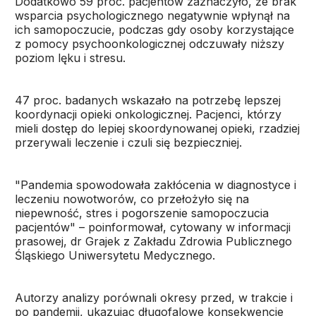
Dodatkowo 59 proc. pacjentów zaznaczyło, że brak
wsparcia psychologicznego negatywnie wpłynął na
ich samopoczucie, podczas gdy osoby korzystające
z pomocy psychoonkologicznej odczuwały niższy
poziom lęku i stresu.
47 proc. badanych wskazało na potrzebę lepszej
koordynacji opieki onkologicznej. Pacjenci, którzy
mieli dostęp do lepiej skoordynowanej opieki, rzadziej
przerywali leczenie i czuli się bezpieczniej.
"Pandemia spowodowała zakłócenia w diagnostyce i
leczeniu nowotworów, co przełożyło się na
niepewność, stres i pogorszenie samopoczucia
pacjentów" – poinformował, cytowany w informacji
prasowej, dr Grajek z Zakładu Zdrowia Publicznego
Śląskiego Uniwersytetu Medycznego.
Autorzy analizy porównali okresy przed, w trakcie i
po pandemii, ukazując długofalowe konsekwencje