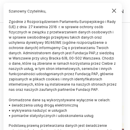
PL
EN
Szanowny Czytelniku,
Zgodnie z Rozporządzeniem Parlamentu Europejskiego i Rady
(UE) z dnia 27 kwietnia 2016 r. w sprawie ochrony osób
ZDROWIE
fizycznych w związku z przetwarzaniem danych osobowych i
w sprawie swobodnego przepływu takich danych oraz
Naukowiec: stan zdrowia
uchylenia dyrektywy 95/46/WE (ogólne rozporządzenie o
psychicznego pacjentów
ochronie danych) informujemy Cię o przetwarzaniu Twoich
danych. Administratorem danych jest Fundacja PAP,z siedzibą
onkologicznych pogorszył się po
w Warszawie przy ulicy Bracka 6/8, 00-502 Warszawa. Chodzi
o dane, które są zbierane w ramach korzystania przez Ciebie z
pandemii COVID-19
naszych usług, w tym stron internetowych, serwisów i innych
funkcjonalności udostępnianych przez Fundację PAP, głównie
18.02.2025
aktualizacja: 18.02.2025
zapisanych w plikach cookies i innych identyfikatorach
2 minuty czytania
internetowych, które są instalowane na naszych stronach przez
nas oraz naszych zaufanych partnerów Fundacji PAP.
Gromadzone dane są wykorzystywane wyłącznie w celach:
• świadczenia usług drogą elektroniczną
• wykrywania nadużyć w usługach
• pomiarów statystycznych i udoskonalenia usług
Podstawą prawną przetwarzania danych jest świadczenie