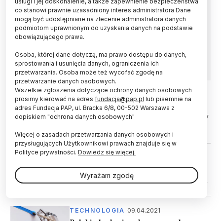
usługi i jej doskonalenie, a także zapewnienie bezpieczeństwa
Polscy naukowcy opracowali
co stanowi prawnie uzasadniony interes administratora Dane
nanokompozytowy organożel i wykorzystali go
mogą być udostępniane na zlecenie administratora danych
podczas konserwacji zabytkowego obrazu
podmiotom uprawnionym do uzyskania danych na podstawie
Włodzimierza Tetmajera. Dzięki nowej metodzie
obowiązującego prawa.
bezpiecznie usunięto historyczne warstwy
impregnujące.
Osoba, której dane dotyczą, ma prawo dostępu do danych,
sprostowania i usunięcia danych, ograniczenia ich
przetwarzania. Osoba może też wycofać zgodę na
przetwarzanie danych osobowych.
Wszelkie zgłoszenia dotyczące ochrony danych osobowych
prosimy kierować na adres
fundacja@pap.pl
lub pisemnie na
16.06.2026
ŚWIAT
adres Fundacja PAP, ul. Bracka 6/8, 00-502 Warszawa z
Nowa metoda wykrywania fałszerstw
dopiskiem "ochrona danych osobowych"
obrazów
Więcej o zasadach przetwarzania danych osobowych i
przysługujących Użytkownikowi prawach znajduje się w
Polityce prywatności.
Dowiedz się więcej.
14.03.2024
ŚWIAT
Sztuczna inteligencja tworzy
Wyrażam zgodę
atrakcyjne dla ludzi obrazy jedzenia
09.04.2021
TECHNOLOGIA