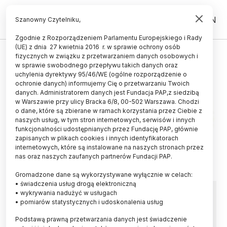
PL
EN
Szanowny Czytelniku,
Zgodnie z Rozporządzeniem Parlamentu Europejskiego i Rady
(UE) z dnia 27 kwietnia 2016 r. w sprawie ochrony osób
OBRAZ
fizycznych w związku z przetwarzaniem danych osobowych i
w sprawie swobodnego przepływu takich danych oraz
uchylenia dyrektywy 95/46/WE (ogólne rozporządzenie o
ochronie danych) informujemy Cię o przetwarzaniu Twoich
danych. Administratorem danych jest Fundacja PAP,z siedzibą
w Warszawie przy ulicy Bracka 6/8, 00-502 Warszawa. Chodzi
o dane, które są zbierane w ramach korzystania przez Ciebie z
naszych usług, w tym stron internetowych, serwisów i innych
funkcjonalności udostępnianych przez Fundację PAP, głównie
zapisanych w plikach cookies i innych identyfikatorach
internetowych, które są instalowane na naszych stronach przez
nas oraz naszych zaufanych partnerów Fundacji PAP.
Gromadzone dane są wykorzystywane wyłącznie w celach:
• świadczenia usług drogą elektroniczną
Przetestowano nowy środek do
• wykrywania nadużyć w usługach
• pomiarów statystycznych i udoskonalenia usług
konserwacji obrazów
Podstawą prawną przetwarzania danych jest świadczenie