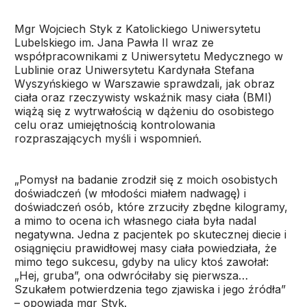
Mgr Wojciech Styk z Katolickiego Uniwersytetu
Lubelskiego im. Jana Pawła II wraz ze
współpracownikami z Uniwersytetu Medycznego w
Lublinie oraz Uniwersytetu Kardynała Stefana
Wyszyńskiego w Warszawie sprawdzali, jak obraz
ciała oraz rzeczywisty wskaźnik masy ciała (BMI)
wiążą się z wytrwałością w dążeniu do osobistego
celu oraz umiejętnością kontrolowania
rozpraszających myśli i wspomnień.
„Pomysł na badanie zrodził się z moich osobistych
doświadczeń (w młodości miałem nadwagę) i
doświadczeń osób, które zrzuciły zbędne kilogramy,
a mimo to ocena ich własnego ciała była nadal
negatywna. Jedna z pacjentek po skutecznej diecie i
osiągnięciu prawidłowej masy ciała powiedziała, że
mimo tego sukcesu, gdyby na ulicy ktoś zawołał:
„Hej, gruba”, ona odwróciłaby się pierwsza…
Szukałem potwierdzenia tego zjawiska i jego źródła”
– opowiada mgr Styk.