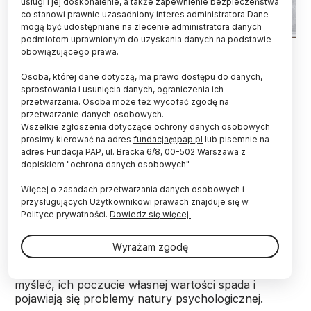
usługi i jej doskonalenie, a także zapewnienie bezpieczeństwa
co stanowi prawnie uzasadniony interes administratora Dane
mogą być udostępniane na zlecenie administratora danych
podmiotom uprawnionym do uzyskania danych na podstawie
Fot. Fotolia
obowiązującego prawa.
Osoby, które uważają się za ważące zbyt dużo –
Osoba, której dane dotyczą, ma prawo dostępu do danych,
niezależnie od tego, czy rzeczywiście mają
sprostowania i usunięcia danych, ograniczenia ich
przetwarzania. Osoba może też wycofać zgodę na
nadwagę – cechują się mniejszą wytrwałością w
przetwarzanie danych osobowych.
działaniu – wynika z badania przeprowadzonego
Wszelkie zgłoszenia dotyczące ochrony danych osobowych
przez polskich naukowców.
prosimy kierować na adres
fundacja@pap.pl
lub pisemnie na
adres Fundacja PAP, ul. Bracka 6/8, 00-502 Warszawa z
dopiskiem "ochrona danych osobowych"
Zdaniem badaczy brak wytrwałości u osób z
negatywnym obrazem własnego ciała może być
Więcej o zasadach przetwarzania danych osobowych i
efektem internalizacji (czyli uznania za własne
przysługujących Użytkownikowi prawach znajduje się w
wartości, norm, poglądów itp., narzucanych
Polityce prywatności.
Dowiedz się więcej.
początkowo z zewnątrz) krzywdzących
stereotypów. Osoby z nadwagą lub otyłością często
Wyrażam zgodę
są postrzegane jako nieatrakcyjne, leniwe i mało
konsekwentne. Gdy same zaczynają tak o sobie
myśleć, ich poczucie własnej wartości spada i
pojawiają się problemy natury psychologicznej.