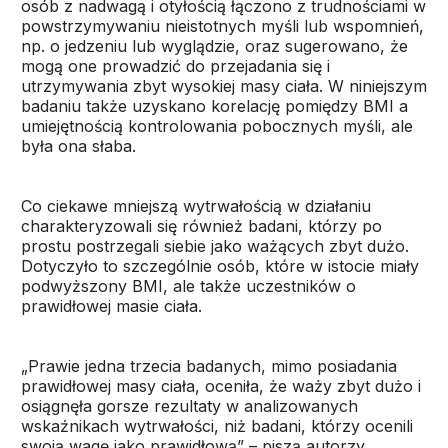
osób z nadwagą i otyłością łączono z trudnościami w
powstrzymywaniu nieistotnych myśli lub wspomnień,
np. o jedzeniu lub wyglądzie, oraz sugerowano, że
mogą one prowadzić do przejadania się i
utrzymywania zbyt wysokiej masy ciała. W niniejszym
badaniu także uzyskano korelację pomiędzy BMI a
umiejętnością kontrolowania pobocznych myśli, ale
była ona słaba.
Co ciekawe mniejszą wytrwałością w działaniu
charakteryzowali się również badani, którzy po
prostu postrzegali siebie jako ważących zbyt dużo.
Dotyczyło to szczególnie osób, które w istocie miały
podwyższony BMI, ale także uczestników o
prawidłowej masie ciała.
„Prawie jedna trzecia badanych, mimo posiadania
prawidłowej masy ciała, oceniła, że waży zbyt dużo i
osiągnęła gorsze rezultaty w analizowanych
wskaźnikach wytrwałości, niż badani, którzy ocenili
swoją wagę jako prawidłową” – piszą autorzy.