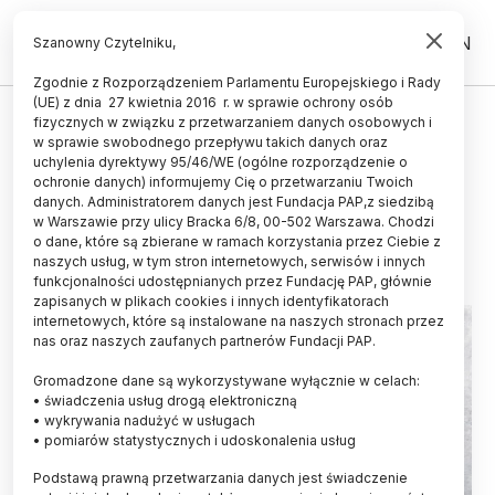
PL
EN
Szanowny Czytelniku,
Zgodnie z Rozporządzeniem Parlamentu Europejskiego i Rady
(UE) z dnia 27 kwietnia 2016 r. w sprawie ochrony osób
CZŁOWIEK
fizycznych w związku z przetwarzaniem danych osobowych i
w sprawie swobodnego przepływu takich danych oraz
Negatywny obraz ciała związany z
uchylenia dyrektywy 95/46/WE (ogólne rozporządzenie o
mniejszą wytrwałością w działaniu
ochronie danych) informujemy Cię o przetwarzaniu Twoich
danych. Administratorem danych jest Fundacja PAP,z siedzibą
w Warszawie przy ulicy Bracka 6/8, 00-502 Warszawa. Chodzi
27.09.2019
aktualizacja: 30.09.2019
o dane, które są zbierane w ramach korzystania przez Ciebie z
3 minuty czytania
naszych usług, w tym stron internetowych, serwisów i innych
funkcjonalności udostępnianych przez Fundację PAP, głównie
zapisanych w plikach cookies i innych identyfikatorach
internetowych, które są instalowane na naszych stronach przez
nas oraz naszych zaufanych partnerów Fundacji PAP.
Gromadzone dane są wykorzystywane wyłącznie w celach:
• świadczenia usług drogą elektroniczną
• wykrywania nadużyć w usługach
• pomiarów statystycznych i udoskonalenia usług
Podstawą prawną przetwarzania danych jest świadczenie