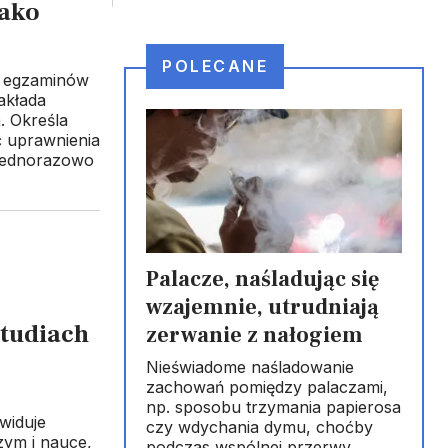
jako
POLECANE
a egzaminów
akłada
. Określa
ć uprawnienia
 jednorazowo
Palacze, naśladując się
wzajemnie, utrudniają
studiach
zerwanie z nałogiem
Nieświadome naśladowanie
zachowań pomiędzy palaczami,
np. sposobu trzymania papierosa
widuje
czy wdychania dymu, choćby
zym i nauce,
podczas wspólnej przerwy,