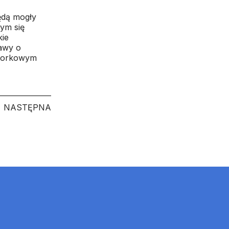
ędą mogły
ym się
kie
awy o
wtorkowym
NASTĘPNA
NASTĘPNA