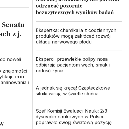
odrzucać pozornie
bezużytecznych wyników badań
k Senatu
Ekspertka: chemikalia z codziennych
ch z j.
produktów mogą zakłócać rozwój
układu nerwowego płodu
Eksperci: przewlekle polipy nosa
do noweli
odbierają pacjentom węch, smak i
radość życia
 znajomości
fikuje m.in.
zaminowania i
A jednak się kręcą! Cząsteczkowe
silniki wirują w świetle słońca
Szef Komisji Ewaluacji Nauki: 2/3
dyscyplin naukowych w Polsce
w
poprawiło swoją światową pozycję