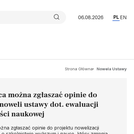
PL
06.08.2026
EN
Strona Główna
Nowela Ustawy
ca można zgłaszać opinie do
noweli ustawy dot. ewaluacji
ości naukowej
żna zgłaszać opinie do projektu nowelizacji
o szkolnictwie wyższym i nauce, który zmienia