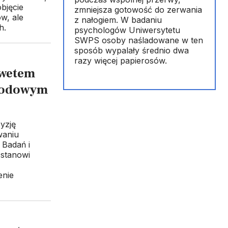
bjęcie
zmniejsza gotowość do zerwania
w, ale
z nałogiem. W badaniu
h.
psychologów Uniwersytetu
SWPS osoby naśladowane w ten
sposób wypalały średnio dwa
razy więcej papierosów.
 wetem
arodowym
yzję
waniu
Badań i
 stanowi
enie