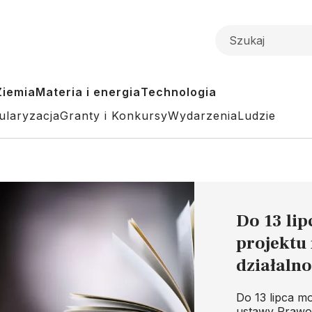
Ziemia
Materia i energia
Technologia
ularyzacja
Granty i Konkursy
Wydarzenia
Ludzie
Do 13 lip
projektu 
działaln
Do 13 lipca mo
ustawy Prawo 