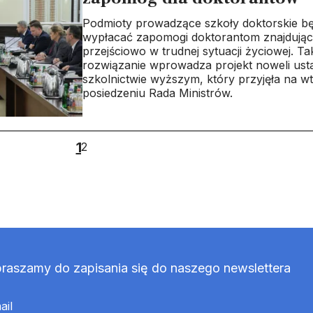
Podmioty prowadzące szkoły doktorskie b
wypłacać zapomogi doktorantom znajdując
przejściowo w trudnej sytuacji życiowej. Ta
rozwiązanie wprowadza projekt noweli ust
szkolnictwie wyższym, który przyjęła na 
posiedzeniu Rada Ministrów.
1
2
raszamy do zapisania się do naszego newslettera
ail