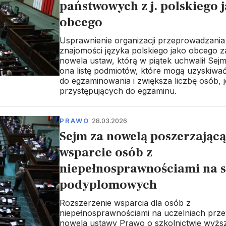
państwowych z j. polskiego 
obcego
Usprawnienie organizacji przeprowadzani
znajomości języka polskiego jako obcego z
nowela ustaw, którą w piątek uchwalił Sejm
ona listę podmiotów, które mogą uzyskiwa
do egzaminowania i zwiększa liczbę osób,
przystępujących do egzaminu.
PRAWO
28.03.2026
Sejm za nowelą poszerzającą
wsparcie osób z
niepełnosprawnościami na 
podyplomowych
Rozszerzenie wsparcia dla osób z
niepełnosprawnościami na uczelniach prze
nowela ustawy Prawo o szkolnictwie wyżs