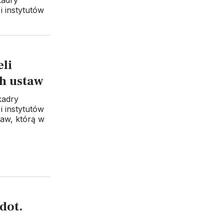
kadry
i instytutów
li
ch ustaw
kadry
i instytutów
taw, którą w
dot.