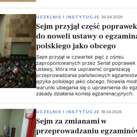
UCZELNIE I INSTYTUCJE
30.04.2026
Sejm przyjął część poprawe
do noweli ustawy o egzamina
polskiego jako obcego
Sejm przyjął w czwartek pięć z ośmiu
zaproponowanych przez Senat poprawek 
ustawy, która ma usprawnić organizację
przeprowadzania państwowych egzaminów
języka polskiego jako obcego. Nowela mody
warunki ubiegania się o uprawnienia do eg
zasady działania komisji egzaminacyjnych.
UCZELNIE I INSTYTUCJE
18.04.2026
Sejm za zmianami w
przeprowadzaniu egzaminó