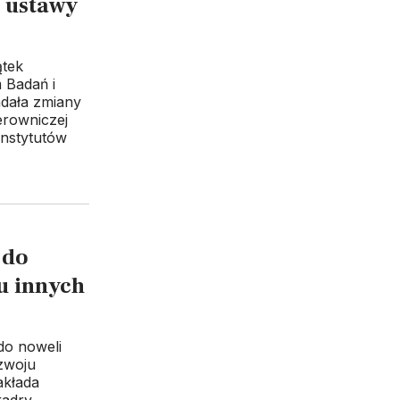
 ustawy
ątek
 Badań i
adała zmiany
ierowniczej
instytutów
 do
u innych
do noweli
zwoju
akłada