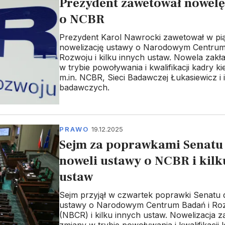
Prezydent zawetował nowelę
o NCBR
Prezydent Karol Nawrocki zawetował w pi
nowelizację ustawy o Narodowym Centrum
Rozwoju i kilku innych ustaw. Nowela zakł
w trybie powoływania i kwalifikacji kadry k
m.in. NCBR, Sieci Badawczej Łukasiewicz i 
badawczych.
PRAWO
19.12.2025
Sejm za poprawkami Senatu
noweli ustawy o NCBR i kilk
ustaw
Sejm przyjął w czwartek poprawki Senatu 
ustawy o Narodowym Centrum Badań i Ro
(NBCR) i kilku innych ustaw. Nowelizacja z