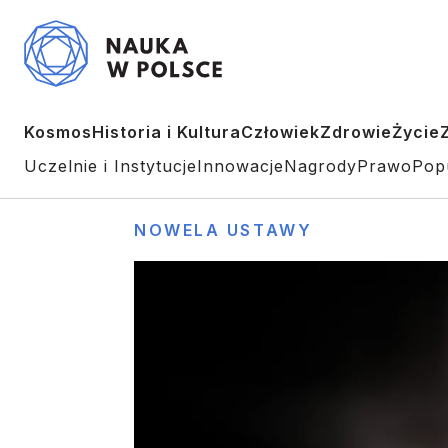
Kosmos
Historia i Kultura
Człowiek
Zdrowie
Życie
Uczelnie i Instytucje
Innowacje
Nagrody
Prawo
Pop
NOWELA USTAWY