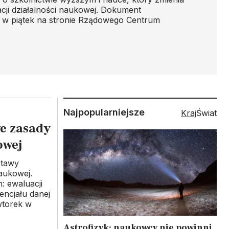
cji działalności naukowej. Dokument
 w piątek na stronie Rządowego Centrum
Najpopularniejsze
Kraj
Świat
e zasady
owej
stawy
naukowej.
: ewaluacji
encjału danej
wtorek w
Astrofizyk: naukowcy nie powinni