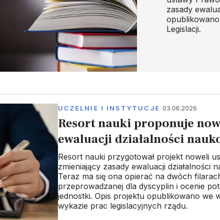
zasady ewalua
opublikowano
Legislacji.
UCZELNIE I INSTYTUCJE
03.06.2026
Resort nauki proponuje now
ewaluacji działalności nauk
Resort nauki przygotował projekt noweli u
zmieniający zasady ewaluacji działalności 
Teraz ma się ona opierać na dwóch filarach
przeprowadzanej dla dyscyplin i ocenie pot
jednostki. Opis projektu opublikowano we 
wykazie prac legislacyjnych rządu.