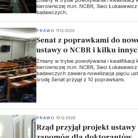
zmiany w trybie powoływania i kwalifikacji 
kierowniczej m.in. NCBR, Sieci Łukasiewicz 
badawczych.
PRAWO
11.12.2025
Senat z poprawkami do nowe
ustawy o NCBR i kilku inny
Zmiany w trybie powoływania i kwalifikacji 
kierowniczej m.in. NCBR, Sieci Łukasiewicz 
badawczych zawiera nowelizacja pięciu us
środę Senat przyjął z 10 poprawkami.
PRAWO
10.12.2025
Rząd przyjął projekt ustawy 
zapomóg dla doktorantów