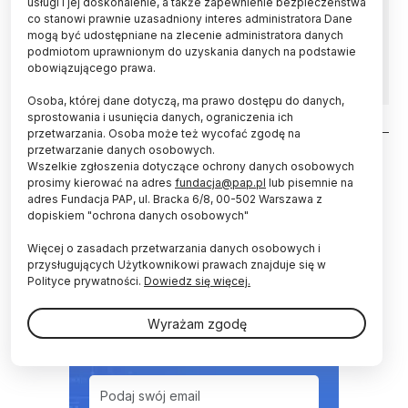
usługi i jej doskonalenie, a także zapewnienie bezpieczeństwa
przyswajania przez bakterie zawartego w niej
co stanowi prawnie uzasadniony interes administratora Dane
azotu – informuje „Journal of Experimental
mogą być udostępniane na zlecenie administratora danych
podmiotom uprawnionym do uzyskania danych na podstawie
Biology”.
obowiązującego prawa.
Osoba, której dane dotyczą, ma prawo dostępu do danych,
sprostowania i usunięcia danych, ograniczenia ich
przetwarzania. Osoba może też wycofać zgodę na
Stronicowanie
przetwarzanie danych osobowych.
Wszelkie zgłoszenia dotyczące ochrony danych osobowych
prosimy kierować na adres
fundacja@pap.pl
lub pisemnie na
adres Fundacja PAP, ul. Bracka 6/8, 00-502 Warszawa z
dopiskiem "ochrona danych osobowych"
NEWSLETTER
Więcej o zasadach przetwarzania danych osobowych i
przysługujących Użytkownikowi prawach znajduje się w
Polityce prywatności.
Dowiedz się więcej.
Zapraszamy do zapisania się
do naszego newslettera
Wyrażam zgodę
E-mail