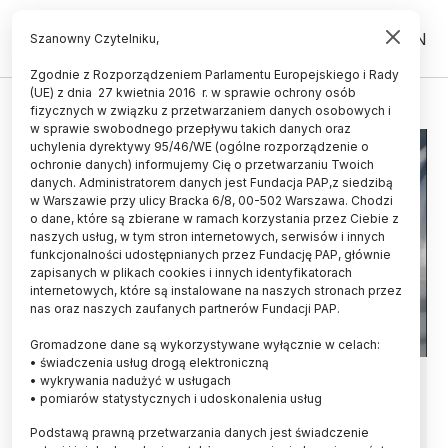
PL
EN
Szanowny Czytelniku,
Zgodnie z Rozporządzeniem Parlamentu Europejskiego i Rady
(UE) z dnia 27 kwietnia 2016 r. w sprawie ochrony osób
NIĆ
fizycznych w związku z przetwarzaniem danych osobowych i
w sprawie swobodnego przepływu takich danych oraz
uchylenia dyrektywy 95/46/WE (ogólne rozporządzenie o
ochronie danych) informujemy Cię o przetwarzaniu Twoich
danych. Administratorem danych jest Fundacja PAP,z siedzibą
w Warszawie przy ulicy Bracka 6/8, 00-502 Warszawa. Chodzi
o dane, które są zbierane w ramach korzystania przez Ciebie z
naszych usług, w tym stron internetowych, serwisów i innych
funkcjonalności udostępnianych przez Fundację PAP, głównie
zapisanych w plikach cookies i innych identyfikatorach
internetowych, które są instalowane na naszych stronach przez
nas oraz naszych zaufanych partnerów Fundacji PAP.
Gromadzone dane są wykorzystywane wyłącznie w celach:
• świadczenia usług drogą elektroniczną
Pajęcza nić niestrawna dla bakterii
• wykrywania nadużyć w usługach
• pomiarów statystycznych i udoskonalenia usług
Pajęcza nić niełatwo ulega procesom rozkładu
Podstawą prawną przetwarzania danych jest świadczenie
wskutek działania bakterii. Wynika to ze słabego