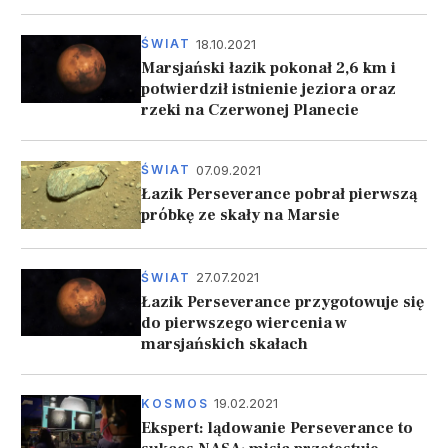
18.10.2021
ŚWIAT
Marsjański łazik pokonał 2,6 km i
potwierdził istnienie jeziora oraz
rzeki na Czerwonej Planecie
07.09.2021
ŚWIAT
Łazik Perseverance pobrał pierwszą
próbkę ze skały na Marsie
27.07.2021
ŚWIAT
Łazik Perseverance przygotowuje się
do pierwszego wiercenia w
marsjańskich skałach
19.02.2021
KOSMOS
Ekspert: lądowanie Perseverance to