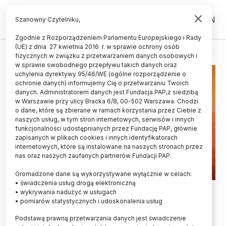
PL
EN
Szanowny Czytelniku,
Zgodnie z Rozporządzeniem Parlamentu Europejskiego i Rady
(UE) z dnia 27 kwietnia 2016 r. w sprawie ochrony osób
ŁAZIK PERSEVERANCE
fizycznych w związku z przetwarzaniem danych osobowych i
w sprawie swobodnego przepływu takich danych oraz
uchylenia dyrektywy 95/46/WE (ogólne rozporządzenie o
ochronie danych) informujemy Cię o przetwarzaniu Twoich
danych. Administratorem danych jest Fundacja PAP,z siedzibą
w Warszawie przy ulicy Bracka 6/8, 00-502 Warszawa. Chodzi
o dane, które są zbierane w ramach korzystania przez Ciebie z
naszych usług, w tym stron internetowych, serwisów i innych
funkcjonalności udostępnianych przez Fundację PAP, głównie
zapisanych w plikach cookies i innych identyfikatorach
internetowych, które są instalowane na naszych stronach przez
nas oraz naszych zaufanych partnerów Fundacji PAP.
Gromadzone dane są wykorzystywane wyłącznie w celach:
• świadczenia usług drogą elektroniczną
Łazik Perseverance odczytał zapis
• wykrywania nadużyć w usługach
• pomiarów statystycznych i udoskonalenia usług
dawnej historii marsjańskich
Podstawą prawną przetwarzania danych jest świadczenie
kolizji