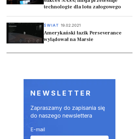
sukces NASA; misja przetestuje
technologie dla lotu załogowego
19.02.2021
ŚWIAT
Amerykański łazik Perseverance
wylądował na Marsie
Stronicowanie
NEWSLETTER
Zapraszamy do zapisania się
do naszego newslettera
E-mail