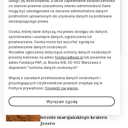
usługi i jej doskonalenie, a także zapewnienie bezpieczeństwa
co stanowi prawnie uzasadniony interes administratora Dane
Dane z łazika Perseverance pokazały, że 75-
mogą być udostępniane na zlecenie administratora danych
metrowy stos pradawnych skał na krawędzi
podmiotom uprawnionym do uzyskania danych na podstawie
krateru Jezero powstał w wyniku
obowiązującego prawa.
powtarzających się uderzeń asteroid. Wiek tej
Osoba, której dane dotyczą, ma prawo dostępu do danych,
struktury naukowcy szacują na prawie 4 mld
sprostowania i usunięcia danych, ograniczenia ich
lat.
przetwarzania. Osoba może też wycofać zgodę na
przetwarzanie danych osobowych.
Wszelkie zgłoszenia dotyczące ochrony danych osobowych
prosimy kierować na adres
fundacja@pap.pl
lub pisemnie na
adres Fundacja PAP, ul. Bracka 6/8, 00-502 Warszawa z
dopiskiem "ochrona danych osobowych"
23.04.2025
ŚWIAT
Perseverance dostarczył nowych
Więcej o zasadach przetwarzania danych osobowych i
wskazówek odnośnie przeszłości
przysługujących Użytkownikowi prawach znajduje się w
Marsa
Polityce prywatności.
Dowiedz się więcej.
Wyrażam zgodę
01.09.2022
ŚWIAT
Łazik znalazł wulkaniczne skały na
terenie marsjańskiego krateru
Jezero