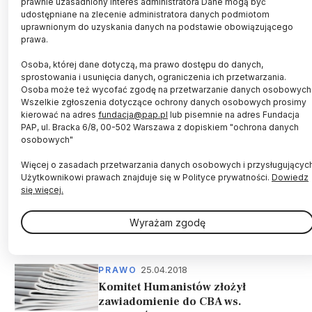
prawnie uzasadniony interes administratora Dane mogą być
udostępniane na zlecenie administratora danych podmiotom
Bez demokratyzacji uczelni i zmian prawnych
uprawnionym do uzyskania danych na podstawie obowiązującego
niemożliwe jest poważne traktowanie mobbingu
prawa.
– ocenił we wtorek przewodniczący Komitetu
Osoba, której dane dotyczą, ma prawo dostępu do danych,
Kryzysowego Humanistyki Polskiej Alek
sprostowania i usunięcia danych, ograniczenia ich przetwarzania.
Temkin. Ministra nauki Karolina Zioło-Pużuk
Osoba może też wycofać zgodę na przetwarzanie danych osobowych
zapowiedziała, że resort wprowadzi zmiany,
Wszelkie zgłoszenia dotyczące ochrony danych osobowych prosimy
które zagwarantują bezpieczne środowisko
kierować na adres
fundacja@pap.pl
lub pisemnie na adres Fundacja
akademickie.
PAP, ul. Bracka 6/8, 00-502 Warszawa z dopiskiem "ochrona danych
osobowych"
Więcej o zasadach przetwarzania danych osobowych i przysługującyc
Użytkownikowi prawach znajduje się w Polityce prywatności.
Dowiedz
się więcej.
01.10.2018
UCZELNIE I INSTYTUCJE
KKHP postuluje m.in. transparentny
Wyrażam zgodę
tryb prac nad statutami uczelni
25.04.2018
PRAWO
Komitet Humanistów złożył
zawiadomienie do CBA ws.