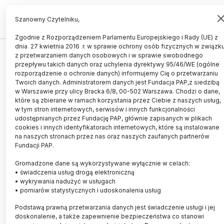
PL
EN
Szanowny Czytelniku,
Zgodnie z Rozporządzeniem Parlamentu Europejskiego i Rady (UE) z
dnia 27 kwietnia 2016 r. w sprawie ochrony osób fizycznych w związk
KOMITET KRYZYSOWY HUMANISTYKI POLS
z przetwarzaniem danych osobowych i w sprawie swobodnego
przepływu takich danych oraz uchylenia dyrektywy 95/46/WE (ogólne
rozporządzenie o ochronie danych) informujemy Cię o przetwarzaniu
Twoich danych. Administratorem danych jest Fundacja PAP,z siedzibą
w Warszawie przy ulicy Bracka 6/8, 00-502 Warszawa. Chodzi o dane,
które są zbierane w ramach korzystania przez Ciebie z naszych usług,
w tym stron internetowych, serwisów i innych funkcjonalności
udostępnianych przez Fundację PAP, głównie zapisanych w plikach
cookies i innych identyfikatorach internetowych, które są instalowane
na naszych stronach przez nas oraz naszych zaufanych partnerów
Fundacji PAP.
Gromadzone dane są wykorzystywane wyłącznie w celach:
• świadczenia usług drogą elektroniczną
• wykrywania nadużyć w usługach
Komitet Kryzysowy Humanistyki
• pomiarów statystycznych i udoskonalenia usług
Polskiej: w walce z mobbingiem
Podstawą prawną przetwarzania danych jest świadczenie usługi i jej
doskonalenie, a także zapewnienie bezpieczeństwa co stanowi
konieczne zmiany systemowe