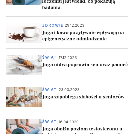
leczeniu jest wielki, co pokazują
badania
29.12.2023
ZDROWIE
Joga i kawa pozytywnie wpływają na
epigenetyczne odmłodzenie
17.12.2023
ŚWIAT
Joga nidra poprawia sen oraz pamięć
23.03.2023
ŚWIAT
Joga zapobiega słabości u seniorów
16.04.2020
ŚWIAT
Joga obniża poziom testosteronu u