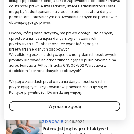
usługi i jej doskonalenie, a także zapewnienie bezpieczeństwa
Metaanaliza wyników trzydziestu badań
co stanowi prawnie uzasadniony interes administratora Dane
wskazała korelację między praktykowaniem jogi
mogą być udostępniane na zlecenie administratora danych
i spadkiem ciśnienia tętniczego u osób z
podmiotom uprawnionym do uzyskania danych na podstawie
nadwagą lub otyłością. Zanotowano też pewną
obowiązującego prawa.
poprawą stężenia cholesterolu.
Osoba, której dane dotyczą, ma prawo dostępu do danych,
sprostowania i usunięcia danych, ograniczenia ich
przetwarzania. Osoba może też wycofać zgodę na
przetwarzanie danych osobowych.
Wszelkie zgłoszenia dotyczące ochrony danych osobowych
06.11.2024
ŚWIAT
prosimy kierować na adres
fundacja@pap.pl
lub pisemnie na
Wirtualne zajęcia jogi skutecznym
adres Fundacja PAP, ul. Bracka 6/8, 00-502 Warszawa z
remedium na przewlekły ból pleców
dopiskiem "ochrona danych osobowych"
Więcej o zasadach przetwarzania danych osobowych i
przysługujących Użytkownikowi prawach znajduje się w
21.06.2024
CZŁOWIEK
Polityce prywatności.
Dowiedz się więcej.
Prof. Szopa: warto, aby joga była
oparta na dowodach naukowych
Wyrażam zgodę
21.06.2024
ZDROWIE
Potencjał jogi w profilaktyce i