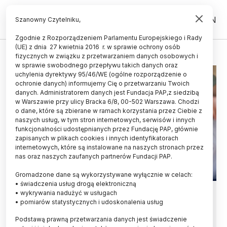
PL
EN
Szanowny Czytelniku,
Zgodnie z Rozporządzeniem Parlamentu Europejskiego i Rady
(UE) z dnia 27 kwietnia 2016 r. w sprawie ochrony osób
JOGA
fizycznych w związku z przetwarzaniem danych osobowych i
w sprawie swobodnego przepływu takich danych oraz
uchylenia dyrektywy 95/46/WE (ogólne rozporządzenie o
ochronie danych) informujemy Cię o przetwarzaniu Twoich
danych. Administratorem danych jest Fundacja PAP,z siedzibą
w Warszawie przy ulicy Bracka 6/8, 00-502 Warszawa. Chodzi
o dane, które są zbierane w ramach korzystania przez Ciebie z
naszych usług, w tym stron internetowych, serwisów i innych
funkcjonalności udostępnianych przez Fundację PAP, głównie
zapisanych w plikach cookies i innych identyfikatorach
internetowych, które są instalowane na naszych stronach przez
nas oraz naszych zaufanych partnerów Fundacji PAP.
Gromadzone dane są wykorzystywane wyłącznie w celach:
• świadczenia usług drogą elektroniczną
Joga może pomagać w
• wykrywania nadużyć w usługach
• pomiarów statystycznych i udoskonalenia usług
nadciśnieniu
Podstawą prawną przetwarzania danych jest świadczenie