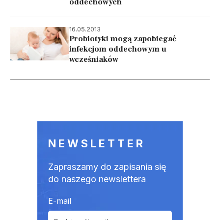
oddechowych
16.05.2013
Probiotyki mogą zapobiegać
infekcjom oddechowym u
wcześniaków
Stronicowanie
NEWSLETTER
Zapraszamy do zapisania się
do naszego newslettera
E-mail