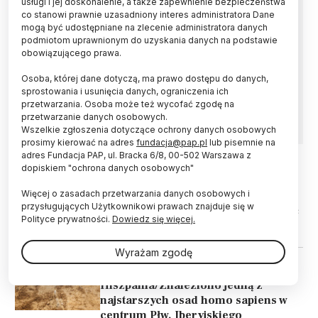
usługi i jej doskonalenie, a także zapewnienie bezpieczeństwa
Homo sapiens i neandertalczycy nie tylko
co stanowi prawnie uzasadniony interes administratora Dane
krzyżowali się ze sobą, ale mogli też dzielić
mogą być udostępniane na zlecenie administratora danych
elementy wspólnej kultury, która trwała przez
podmiotom uprawnionym do uzyskania danych na podstawie
ponad 20 tys. lat – wynika z badania
obowiązującego prawa.
opublikowanego w piśmie PNAS. Odkrycia z
tureckiej jaskini wskazują, że oba gatunki
Osoba, której dane dotyczą, ma prawo dostępu do danych,
wykorzystywały te same symboliczne
sprostowania i usunięcia danych, ograniczenia ich
przedmioty.
przetwarzania. Osoba może też wycofać zgodę na
przetwarzanie danych osobowych.
Wszelkie zgłoszenia dotyczące ochrony danych osobowych
prosimy kierować na adres
fundacja@pap.pl
lub pisemnie na
adres Fundacja PAP, ul. Bracka 6/8, 00-502 Warszawa z
dopiskiem "ochrona danych osobowych"
03.12.2025
ŚWIAT
Więcej o zasadach przetwarzania danych osobowych i
Rumunia/ Homo sapiens i
przysługujących Użytkownikowi prawach znajduje się w
neandertalczyk mogli się krzyżować
Polityce prywatności.
Dowiedz się więcej.
w jaskiniach Siedmiogrodu
Wyrażam zgodę
26.04.2024
ŚWIAT
Hiszpania/Znaleziono jedną z
najstarszych osad homo sapiens w
centrum Płw. Iberyjskiego