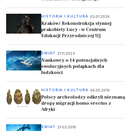
03.01.2024
HISTORIA I KULTURA
Kraków/ Rekonstrukcja słynnej
prakobiety Lucy - w Centrum
Edukacji Przyrodniczej UJ
21.11.2023
ŚWIAT
Naukowcy o 14 potencjalnych
ewolucyjnych pułapkach dla
ludzkości
04.05.2019
HISTORIA I KULTURA
Polscy archeolodzy odkryli nieznaną
drogę migracji homo erectus z
Afryki
21.03.2016
ŚWIAT