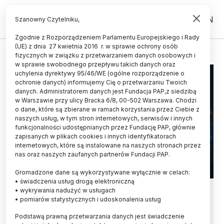
PL
EN
Szanowny Czytelniku,
Zgodnie z Rozporządzeniem Parlamentu Europejskiego i Rady
(UE) z dnia 27 kwietnia 2016 r. w sprawie ochrony osób
HOMO SAPIENS
fizycznych w związku z przetwarzaniem danych osobowych i
w sprawie swobodnego przepływu takich danych oraz
uchylenia dyrektywy 95/46/WE (ogólne rozporządzenie o
ochronie danych) informujemy Cię o przetwarzaniu Twoich
danych. Administratorem danych jest Fundacja PAP,z siedzibą
w Warszawie przy ulicy Bracka 6/8, 00-502 Warszawa. Chodzi
o dane, które są zbierane w ramach korzystania przez Ciebie z
naszych usług, w tym stron internetowych, serwisów i innych
funkcjonalności udostępnianych przez Fundację PAP, głównie
zapisanych w plikach cookies i innych identyfikatorach
internetowych, które są instalowane na naszych stronach przez
nas oraz naszych zaufanych partnerów Fundacji PAP.
Gromadzone dane są wykorzystywane wyłącznie w celach:
• świadczenia usług drogą elektroniczną
Wspólnota kulturowa
• wykrywania nadużyć w usługach
• pomiarów statystycznych i udoskonalenia usług
mieszkańców jaskiń
Podstawą prawną przetwarzania danych jest świadczenie