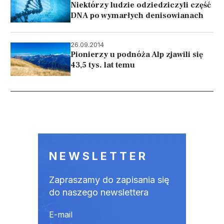
Niektórzy ludzie odziedziczyli część
DNA po wymarłych denisowianach
26.09.2014
Pionierzy u podnóża Alp zjawili się
43,5 tys. lat temu
Stronicowanie
NEWSLETTER
Zapraszamy do zapisania się
do naszego newslettera
E-mail