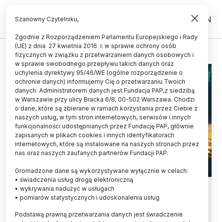
PL
EN
Szanowny Czytelniku,
Zgodnie z Rozporządzeniem Parlamentu Europejskiego i Rady
(UE) z dnia 27 kwietnia 2016 r. w sprawie ochrony osób
HAZARD
fizycznych w związku z przetwarzaniem danych osobowych i
w sprawie swobodnego przepływu takich danych oraz
uchylenia dyrektywy 95/46/WE (ogólne rozporządzenie o
ochronie danych) informujemy Cię o przetwarzaniu Twoich
danych. Administratorem danych jest Fundacja PAP,z siedzibą
w Warszawie przy ulicy Bracka 6/8, 00-502 Warszawa. Chodzi
o dane, które są zbierane w ramach korzystania przez Ciebie z
naszych usług, w tym stron internetowych, serwisów i innych
funkcjonalności udostępnianych przez Fundację PAP, głównie
zapisanych w plikach cookies i innych identyfikatorach
internetowych, które są instalowane na naszych stronach przez
nas oraz naszych zaufanych partnerów Fundacji PAP.
Gromadzone dane są wykorzystywane wyłącznie w celach:
• świadczenia usług drogą elektroniczną
Nowe uzależnienia: problemowe
• wykrywania nadużyć w usługach
• pomiarów statystycznych i udoskonalenia usług
inwestowanie w kryptowaluty
Podstawą prawną przetwarzania danych jest świadczenie
coraz częściej przypomina hazard