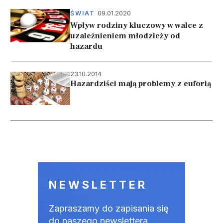
09.01.2020
ŚWIAT
Wpływ rodziny kluczowy w walce z
uzależnieniem młodzieży od
hazardu
23.10.2014
Hazardziści mają problemy z euforią
Stronicowanie
NEWSLETTER
Zapraszamy do zapisania się
do naszego newslettera