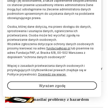
usługi i jej doskonalenie, a także zapewnienie bezpieczeństwa
co stanowi prawnie uzasadniony interes administratora Dane
Coraz więcej Polaków inwestuje w
mogą być udostępniane na zlecenie administratora danych
kryptowaluty, a część z nich robi to w sposób
podmiotom uprawnionym do uzyskania danych na podstawie
problemowy, przypominający hazard – wynika
obowiązującego prawa.
z najnowszego badania Instytutu Psychiatrii i
Osoba, której dane dotyczą, ma prawo dostępu do danych,
Neurologii zrealizowanego na zlecenie
sprostowania i usunięcia danych, ograniczenia ich
Krajowego Centrum Przeciwdziałania
przetwarzania. Osoba może też wycofać zgodę na
Uzależnieniom.
przetwarzanie danych osobowych.
Wszelkie zgłoszenia dotyczące ochrony danych osobowych
prosimy kierować na adres
fundacja@pap.pl
lub pisemnie na
adres Fundacja PAP, ul. Bracka 6/8, 00-502 Warszawa z
dopiskiem "ochrona danych osobowych"
07.10.2023
CZŁOWIEK
Więcej o zasadach przetwarzania danych osobowych i
Eksperci: w Polsce potrzebne zmiany
przysługujących Użytkownikowi prawach znajduje się w
w prawie hazardowym
Polityce prywatności.
Dowiedz się więcej.
Wyrażam zgodę
05.05.2022
CZŁOWIEK
Badanie: znaczące wygrane mogą
nasilać problemy z hazardem