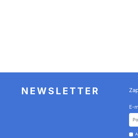
NEWSLETTER
Zap
E-m
A