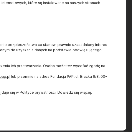
 internetowych, które są instalowane na naszych stronach
Projekt dofinansowany ze
.pl
ienie bezpieczeństwa co stanowi prawnie uzasadniony interes
środków budżetu państwa,
7
nionym do uzyskania danych na podstawie obowiązującego
przyznanych przez Ministra
8
Nauki w ramach Programu
iczenia ich przetwarzania. Osoba może też wycofać zgodę na
Społeczna Odpowiedzialność
Nauki II.
pap.pl
lub pisemnie na adres Fundacja PAP, ul. Bracka 6/8, 00-
duje się w Polityce prywatności.
Dowiedz się więcej.
Do góry
Copyright
Fundacja PAP 2025