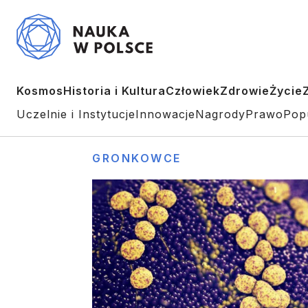
Kosmos
Historia i Kultura
Człowiek
Zdrowie
Życie
Uczelnie i Instytucje
Innowacje
Nagrody
Prawo
Pop
GRONKOWCE