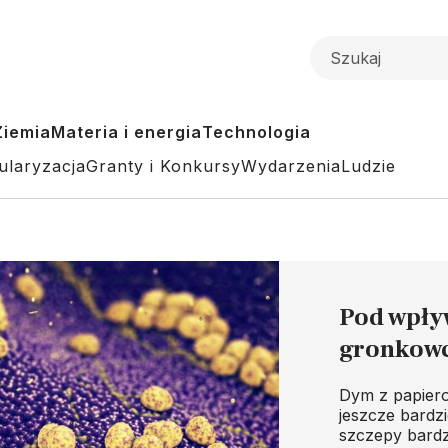
Ziemia
Materia i energia
Technologia
ularyzacja
Granty i Konkursy
Wydarzenia
Ludzie
Pod wpły
gronkowce
Dym z papiero
jeszcze bardzi
szczepy bardz