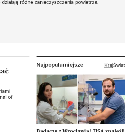
e działają różne zanieczyszczenia powietrza.
Najpopularniejsze
Kraj
Świat
zać
iami
nal of
Badacze z Wrocławia i USA znaleźli