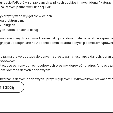
ndację PAP, głównie zapisanych w plikach cookies i innych identyfikatorach
 zaufanych partnerów Fundacji PAP.
E
OD NAS
WYDAWCA
korzystywane wyłącznie w celach:
Konkurs dla czytelników
FUNDACJA PAP
gą elektroniczną
Bracka 6/8
O serwisie
w usługach
ych i udoskonalenia usług
00-502, Warszawa
Popularyzator Nauki
naukawpolsce@pap
arzania danych jest świadczenie usługi i jej doskonalenie, a także zapewn
Blog
(+48 22) 509 27 0
ogą być udostępniane na zlecenie administratora danych podmiotom upraw
Książka
(+48 22) 509 23 8
Newsletter
yczą, ma prawo dostępu do danych, sprostowania i usunięcia danych, ogran
RSS
osobowych.
ŚLEDŹ NAS
otyczące ochrony danych osobowych prosimy kierować na adres
fundacja@
Mapa strony
iem "ochrona danych osobowych"
Wykorzystywanie treści
twarzania danych osobowych i przysługujących Użytkownikowi prawach znaj
Logo do pobrania
 zgodę
Autorzy
ć