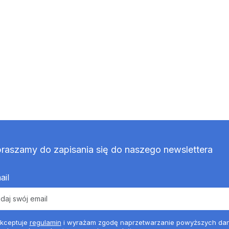
raszamy do zapisania się do naszego newslettera
ail
kceptuje
regulamin
i wyrażam zgodę naprzetwarzanie powyższych da