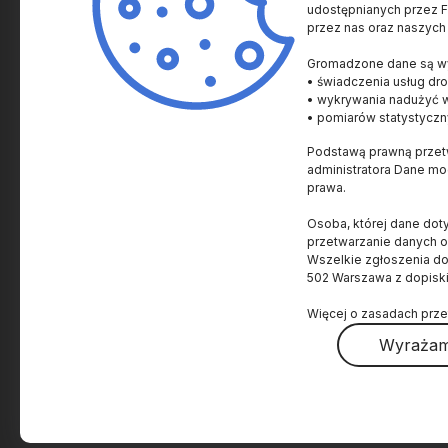
udostępnianych przez Fu
przez nas oraz naszych
SPRAWY NAUKOWE
SPRAWY AKADEMICKI
Gromadzone dane są wy
Historia i Kultura
Uczelnie i Instytucje
• świadczenia usług dro
Człowiek
Innowacje
• wykrywania nadużyć 
• pomiarów statystyczn
Zdrowie
Nagrody
Podstawą prawną przetw
Życie
Prawo
administratora Dane m
Ziemia
Popularyzacja
prawa.
Kosmos
Granty i Konkursy
Osoba, której dane dot
Materia i energia
Wydarzenia
przetwarzanie danych 
Wszelkie zgłoszenia d
Technologia
Ludzie
502 Warszawa z dopisk
Świat
Więcej o zasadach prze
Nagrody Nobla
Wyrażam
O projekcie
O Fundacji
Polityka prywatności
Regulamin
Dostępnoś