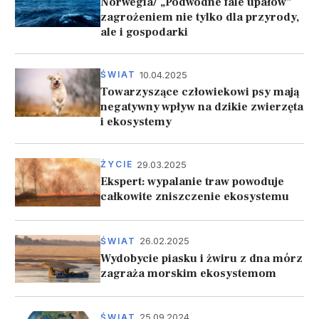
Norwegia/ „Podwodne fale upałów”
zagrożeniem nie tylko dla przyrody,
ale i gospodarki
10.04.2025
ŚWIAT
Towarzyszące człowiekowi psy mają
negatywny wpływ na dzikie zwierzęta
i ekosystemy
29.03.2025
ŻYCIE
Ekspert: wypalanie traw powoduje
całkowite zniszczenie ekosystemu
26.02.2025
ŚWIAT
Wydobycie piasku i żwiru z dna mórz
zagraża morskim ekosystemom
25.09.2024
ŚWIAT