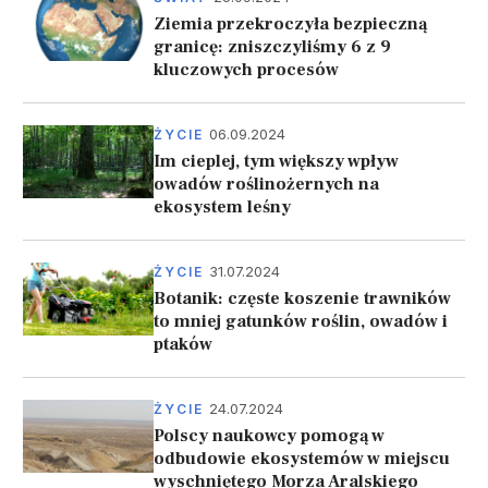
Ziemia przekroczyła bezpieczną
granicę: zniszczyliśmy 6 z 9
kluczowych procesów
06.09.2024
ŻYCIE
Im cieplej, tym większy wpływ
owadów roślinożernych na
ekosystem leśny
31.07.2024
ŻYCIE
Botanik: częste koszenie trawników
to mniej gatunków roślin, owadów i
ptaków
24.07.2024
ŻYCIE
Polscy naukowcy pomogą w
odbudowie ekosystemów w miejscu
wyschniętego Morza Aralskiego