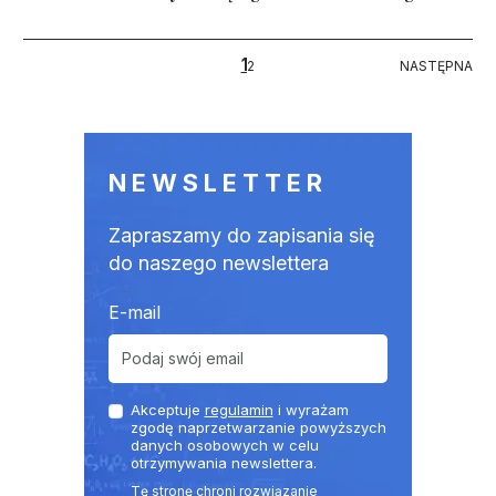
Stronicowanie
1
NASTĘPNA
2
NASTĘPNA
NEWSLETTER
Zapraszamy do zapisania się
do naszego newslettera
E-mail
Akceptuje
regulamin
i wyrażam
zgodę naprzetwarzanie powyższych
danych osobowych w celu
otrzymywania newslettera.