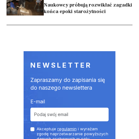
Naukowcy próbują rozwikłać zagadki
końca epoki starożytności
Stronicowanie
NEWSLETTER
Zapraszamy do zapisania się
do naszego newslettera
E-mail
Akceptuje
regulamin
i wyrażam
zgodę naprzetwarzanie powyższych
danych osobowych w celu