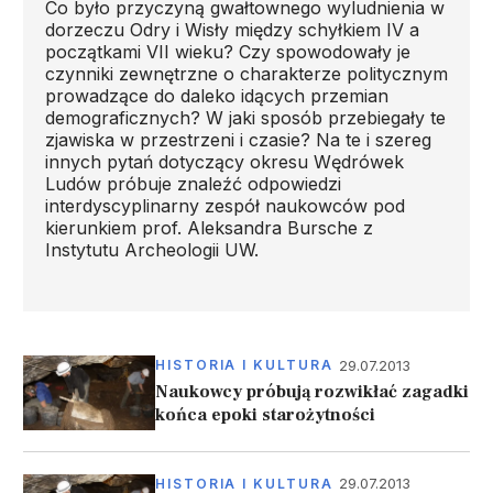
Co było przyczyną gwałtownego wyludnienia w
dorzeczu Odry i Wisły między schyłkiem IV a
początkami VII wieku? Czy spowodowały je
czynniki zewnętrzne o charakterze politycznym
prowadzące do daleko idących przemian
demograficznych? W jaki sposób przebiegały te
zjawiska w przestrzeni i czasie? Na te i szereg
innych pytań dotyczący okresu Wędrówek
Ludów próbuje znaleźć odpowiedzi
interdyscyplinarny zespół naukowców pod
kierunkiem prof. Aleksandra Bursche z
Instytutu Archeologii UW.
29.07.2013
HISTORIA I KULTURA
Naukowcy próbują rozwikłać zagadki
końca epoki starożytności
29.07.2013
HISTORIA I KULTURA