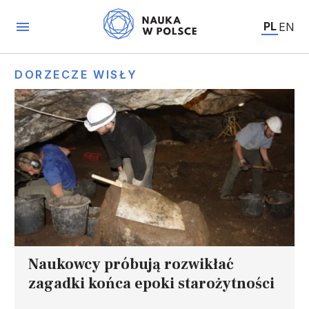
PL
EN
DORZECZE WISŁY
Naukowcy próbują rozwikłać
zagadki końca epoki starożytności