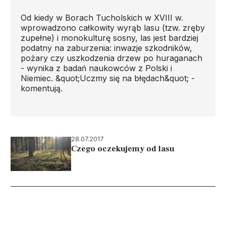
Od kiedy w Borach Tucholskich w XVIII w.
wprowadzono całkowity wyrąb lasu (tzw. zręby
zupełne) i monokulturę sosny, las jest bardziej
podatny na zaburzenia: inwazje szkodników,
pożary czy uszkodzenia drzew po huraganach
- wynika z badań naukowców z Polski i
Niemiec. &quot;Uczmy się na błędach&quot; -
komentują.
28.07.2017
Czego oczekujemy od lasu
Stronicowanie