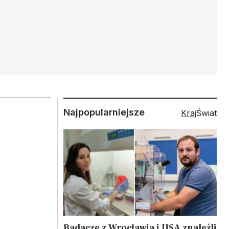
Najpopularniejsze
Kraj
Świat
Badacze z Wrocławia i USA znaleźli