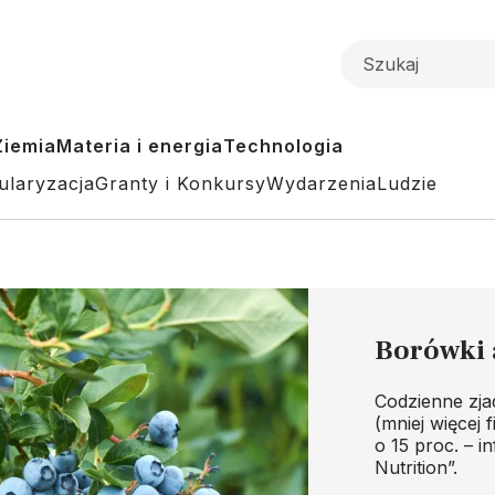
Ziemia
Materia i energia
Technologia
ularyzacja
Granty i Konkursy
Wydarzenia
Ludzie
Borówki 
Codzienne zj
(mniej więcej 
o 15 proc. – i
Nutrition”.