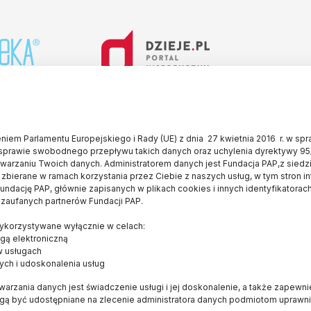
iem Parlamentu Europejskiego i Rady (UE) z dnia 27 kwietnia 2016 r. w sp
sprawie swobodnego przepływu takich danych oraz uchylenia dyrektywy 95
twarzaniu Twoich danych. Administratorem danych jest Fundacja PAP,z siedz
 zbierane w ramach korzystania przez Ciebie z naszych usług, w tym stron i
ndację PAP, głównie zapisanych w plikach cookies i innych identyfikatorach
 zaufanych partnerów Fundacji PAP.
E
OD NAS
WYDAWCA
korzystywane wyłącznie w celach:
Konkurs dla czytelników
FUNDACJA PAP
gą elektroniczną
Bracka 6/8
O serwisie
w usługach
ych i udoskonalenia usług
00-502, Warszawa
Popularyzator Nauki
naukawpolsce@pap
arzania danych jest świadczenie usługi i jej doskonalenie, a także zapewn
Blog
(+48 22) 509 27 0
ogą być udostępniane na zlecenie administratora danych podmiotom upraw
Książka