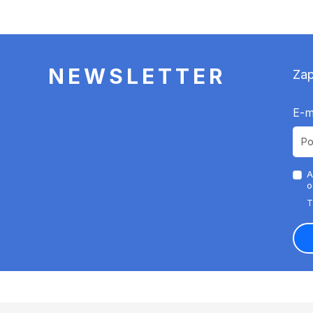
NEWSLETTER
Zap
E-m
A
o