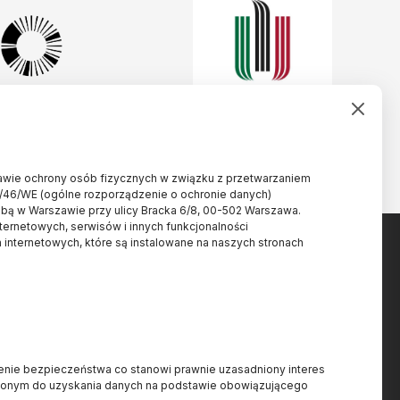
rawie ochrony osób fizycznych w związku z przetwarzaniem
/46/WE (ogólne rozporządzenie o ochronie danych)
ibą w Warszawie przy ulicy Bracka 6/8, 00-502 Warszawa.
nternetowych, serwisów i innych funkcjonalności
 internetowych, które są instalowane na naszych stronach
Projekt dofinansowany ze
.pl
ienie bezpieczeństwa co stanowi prawnie uzasadniony interes
środków budżetu państwa,
7
nionym do uzyskania danych na podstawie obowiązującego
przyznanych przez Ministra