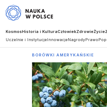
Kosmos
Historia i Kultura
Człowiek
Zdrowie
Życie
Uczelnie i Instytucje
Innowacje
Nagrody
Prawo
Pop
BORÓWKI AMERYKAŃSKIE