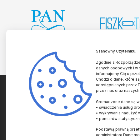
Szanowny Czytelniku,
Zgodnie z Rozporządzen
danych osobowych i w 
informujemy Cię o prze
Chodzi o dane, które są
udostępnianych przez Fu
przez nas oraz naszych
SPRAWY NAUKOWE
SPRAWY AKADEMICKI
Gromadzone dane są wy
Historia i Kultura
Uczelnie i Instytucje
• świadczenia usług dro
Człowiek
Innowacje
• wykrywania nadużyć 
• pomiarów statystyczn
Zdrowie
Nagrody
Podstawą prawną przetw
Życie
Prawo
administratora Dane m
Ziemia
Popularyzacja