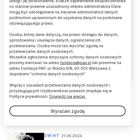
usługi i jej doskonalenie, a także zapewnienie bezpieczeństwa
"wybraniec"
co stanowi prawnie uzasadniony interes administratora Dane
mogą być udostępniane na zlecenie administratora danych
podmiotom uprawnionym do uzyskania danych na podstawie
Mimo ogromnego postępu technologicznego,
obowiązującego prawa.
dzięki któremu zaczęła pojawiać się również
turystyka kosmiczna, astronautyka to wciąż
Osoba, której dane dotyczą, ma prawo dostępu do danych,
nisza, a zawodowy astronauta – z uwagi na
sprostowania i usunięcia danych, ograniczenia ich
wieloletnie przygotowania - wciąż uważany jest
przetwarzania. Osoba może też wycofać zgodę na
za "wybrańca" – mówi Ewelina Zambrzycka-
przetwarzanie danych osobowych.
Kościelnicka z Centrum Badań Kosmicznych
Wszelkie zgłoszenia dotyczące ochrony danych osobowych
prosimy kierować na adres
fundacja@pap.pl
lub pisemnie na
PAN.
adres Fundacja PAP, ul. Bracka 6/8, 00-502 Warszawa z
dopiskiem "ochrona danych osobowych"
Więcej o zasadach przetwarzania danych osobowych i
przysługujących Użytkownikowi prawach znajduje się w
18.10.2024
KOSMOS
Polityce prywatności.
Dowiedz się więcej.
POLSA: w 2027 r. Poznań
gospodarzem Międzynarodowego
Wyrażam zgodę
Kongresu Astronautycznego
21.06.2024
ŚWIAT