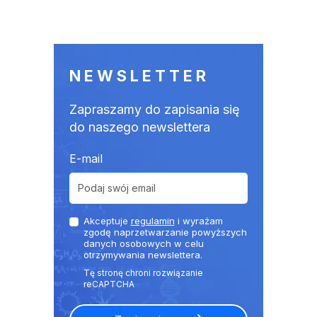
NEWSLETTER
Zapraszamy do zapisania się
do naszego newslettera
E-mail
Akceptuje
regulamin
i wyrażam
zgodę naprzetwarzanie powyższych
danych osobowych w celu
otrzymywania newslettera.