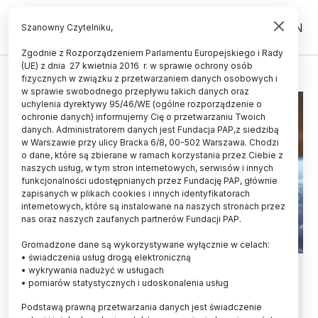
PL
EN
Szanowny Czytelniku,
Zgodnie z Rozporządzeniem Parlamentu Europejskiego i Rady
(UE) z dnia 27 kwietnia 2016 r. w sprawie ochrony osób
ASTRONAUTYKA
fizycznych w związku z przetwarzaniem danych osobowych i
w sprawie swobodnego przepływu takich danych oraz
uchylenia dyrektywy 95/46/WE (ogólne rozporządzenie o
ochronie danych) informujemy Cię o przetwarzaniu Twoich
danych. Administratorem danych jest Fundacja PAP,z siedzibą
w Warszawie przy ulicy Bracka 6/8, 00-502 Warszawa. Chodzi
o dane, które są zbierane w ramach korzystania przez Ciebie z
naszych usług, w tym stron internetowych, serwisów i innych
funkcjonalności udostępnianych przez Fundację PAP, głównie
zapisanych w plikach cookies i innych identyfikatorach
internetowych, które są instalowane na naszych stronach przez
nas oraz naszych zaufanych partnerów Fundacji PAP.
Gromadzone dane są wykorzystywane wyłącznie w celach:
• świadczenia usług drogą elektroniczną
Rzeczniczka CBK PAN:
• wykrywania nadużyć w usługach
• pomiarów statystycznych i udoskonalenia usług
astronautyka to wciąż nisza, a
Podstawą prawną przetwarzania danych jest świadczenie
zawodowy astronauta to nadal