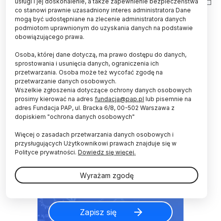
usługi i jej doskonalenie, a także zapewnienie bezpieczeństwa
co stanowi prawnie uzasadniony interes administratora Dane
27
28
29
30
1
2
3
mogą być udostępniane na zlecenie administratora danych
podmiotom uprawnionym do uzyskania danych na podstawie
obowiązującego prawa.
NEWSLETTER
4
5
6
7
8
9
10
Osoba, której dane dotyczą, ma prawo dostępu do danych,
sprostowania i usunięcia danych, ograniczenia ich
Zapraszamy do zapisania się
przetwarzania. Osoba może też wycofać zgodę na
do naszego newslettera
przetwarzanie danych osobowych.
Wszelkie zgłoszenia dotyczące ochrony danych osobowych
E-mail
prosimy kierować na adres
fundacja@pap.pl
lub pisemnie na
adres Fundacja PAP, ul. Bracka 6/8, 00-502 Warszawa z
dopiskiem "ochrona danych osobowych"
Więcej o zasadach przetwarzania danych osobowych i
Akceptuje
regulamin
i wyrażam
przysługujących Użytkownikowi prawach znajduje się w
zgodę naprzetwarzanie powyższych
Polityce prywatności.
Dowiedz się więcej.
danych osobowych w celu
otrzymywania newslettera.
Wyrażam zgodę