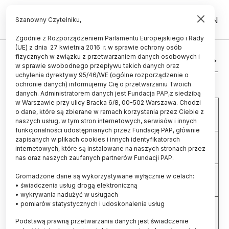
PL
EN
Szanowny Czytelniku,
Zgodnie z Rozporządzeniem Parlamentu Europejskiego i Rady
(UE) z dnia 27 kwietnia 2016 r. w sprawie ochrony osób
fizycznych w związku z przetwarzaniem danych osobowych i
Kwiecień 2026
w sprawie swobodnego przepływu takich danych oraz
uchylenia dyrektywy 95/46/WE (ogólne rozporządzenie o
ochronie danych) informujemy Cię o przetwarzaniu Twoich
Pon
Wt
Śr
Czw
Pt
Sob
Ndz
danych. Administratorem danych jest Fundacja PAP,z siedzibą
w Warszawie przy ulicy Bracka 6/8, 00-502 Warszawa. Chodzi
30
31
1
2
3
4
5
o dane, które są zbierane w ramach korzystania przez Ciebie z
naszych usług, w tym stron internetowych, serwisów i innych
funkcjonalności udostępnianych przez Fundację PAP, głównie
zapisanych w plikach cookies i innych identyfikatorach
6
7
8
9
10
11
12
internetowych, które są instalowane na naszych stronach przez
nas oraz naszych zaufanych partnerów Fundacji PAP.
Gromadzone dane są wykorzystywane wyłącznie w celach:
13
14
15
16
17
18
19
• świadczenia usług drogą elektroniczną
• wykrywania nadużyć w usługach
• pomiarów statystycznych i udoskonalenia usług
20
21
22
23
24
25
26
Podstawą prawną przetwarzania danych jest świadczenie