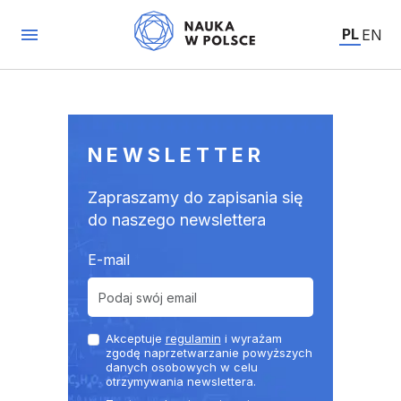
PL
EN
NEWSLETTER
Zapraszamy do zapisania się
do naszego newslettera
E-mail
Akceptuje
regulamin
i wyrażam
zgodę naprzetwarzanie powyższych
danych osobowych w celu
otrzymywania newslettera.