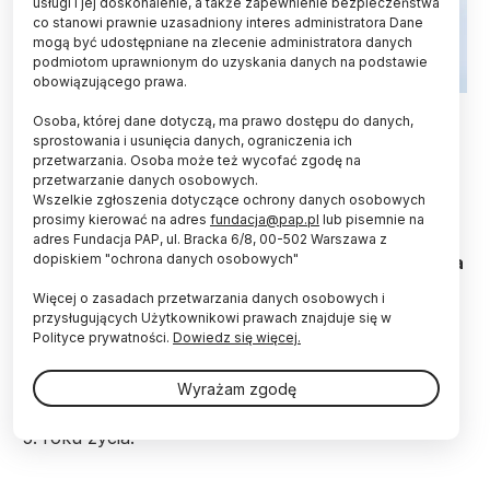
usługi i jej doskonalenie, a także zapewnienie bezpieczeństwa
co stanowi prawnie uzasadniony interes administratora Dane
mogą być udostępniane na zlecenie administratora danych
podmiotom uprawnionym do uzyskania danych na podstawie
obowiązującego prawa.
Fot. Fotolia
Osoba, której dane dotyczą, ma prawo dostępu do danych,
sprostowania i usunięcia danych, ograniczenia ich
Specjaliści z Uniwersytetu Medycznego w Łodzi
przetwarzania. Osoba może też wycofać zgodę na
dzięki wsparciu Agencji Badań Medycznych
przetwarzanie danych osobowych.
pomogą dzieciom z atopowym zapaleniem skóry.
Wszelkie zgłoszenia dotyczące ochrony danych osobowych
Dzięki grantowi w wysokości 16 mln uruchomione
prosimy kierować na adres
fundacja@pap.pl
lub pisemnie na
zostaną pierwsze na świecie badania kliniczne u
adres Fundacja PAP, ul. Bracka 6/8, 00-502 Warszawa z
dopiskiem "ochrona danych osobowych"
pacjentów od 2. roku życia z umiarkowaną i ciężka
postacią atopowego zapalenia skory (AZS).
Więcej o zasadach przetwarzania danych osobowych i
przysługujących Użytkownikowi prawach znajduje się w
Polityce prywatności.
Dowiedz się więcej.
Atopowe zapalenie skóry jest ciężką chorobą
zapalną, występującą głównie u dzieci. W Polsce
Wyrażam zgodę
choruje na nie około 8 proc. dzieci, przy czym
zdecydowana większość przypadków rozwija się do
5. roku życia.