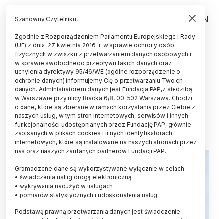
PL
EN
Szanowny Czytelniku,
Zgodnie z Rozporządzeniem Parlamentu Europejskiego i Rady
(UE) z dnia 27 kwietnia 2016 r. w sprawie ochrony osób
ZDROWIE
fizycznych w związku z przetwarzaniem danych osobowych i
w sprawie swobodnego przepływu takich danych oraz
Pierwsze na świecie badania u
uchylenia dyrektywy 95/46/WE (ogólne rozporządzenie o
dzieci z AZS przeprowadzą polscy
ochronie danych) informujemy Cię o przetwarzaniu Twoich
danych. Administratorem danych jest Fundacja PAP,z siedzibą
specjaliści
w Warszawie przy ulicy Bracka 6/8, 00-502 Warszawa. Chodzi
o dane, które są zbierane w ramach korzystania przez Ciebie z
06.09.2020
aktualizacja: 06.09.2020
naszych usług, w tym stron internetowych, serwisów i innych
3 minuty czytania
funkcjonalności udostępnianych przez Fundację PAP, głównie
zapisanych w plikach cookies i innych identyfikatorach
internetowych, które są instalowane na naszych stronach przez
nas oraz naszych zaufanych partnerów Fundacji PAP.
Gromadzone dane są wykorzystywane wyłącznie w celach:
• świadczenia usług drogą elektroniczną
• wykrywania nadużyć w usługach
• pomiarów statystycznych i udoskonalenia usług
Podstawą prawną przetwarzania danych jest świadczenie