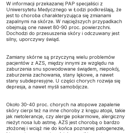
W informacji przekazanej PAP specjaliści z
Uniwersytetu Medycznego w Łodzi podkreślają, że
jest to choroba charakteryzująca się zmianami
zapalnymi na skórze. W najcięższych przypadkach
obejmują one nawet 80-90 proc. powierzchni.
Dochodzi do przesuszenia skóry i odczuwany jest
silny, uporczywy świąd.
Zamiany skórne są przyczyną wielu problemów
pacjentów z AZS, między innymi ze względu na
zaburzenia snu spowodowane świądem, niepokój,
zaburzenia zachowania, stany lękowe, a nawet
stany subdepresyjne. U części chorych rozwija się
depresja, a nawet myśli samobójcze.
Około 30-40 proc. chorych na atopowe zapalenie
skóry cierpi też na inne choroby z kręgu atopii, takie
jak nietolerancje, czy alergie pokarmowe, alergiczny
nieżyt nosa lub astmę. AZS jest chorobą o bardzo
złożonej i wciąż nie do końca poznanej patogenezie,