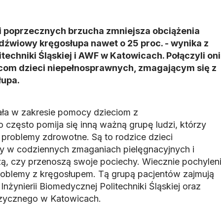
ni poprzecznych brzucha zmniejsza obciążenia
ędźwiowy kręgosłupa nawet o 25 proc. - wynika z
echniki Śląskiej i AWF w Katowicach. Połączyli oni
icom dzieci niepełnosprawnych, zmagającym się z
łupa.
ała w zakresie pomocy dzieciom z
 często pomija się inną ważną grupę ludzi, którzy
 problemy zdrowotne. Są to rodzice dzieci
y w codziennych zmaganiach pielęgnacyjnych i
zą, czy przenoszą swoje pociechy. Wiecznie pochylen
roblemy z kręgosłupem. Tą grupą pacjentów zajmują
nżynierii Biomedycznej Politechniki Śląskiej oraz
zycznego w Katowicach.