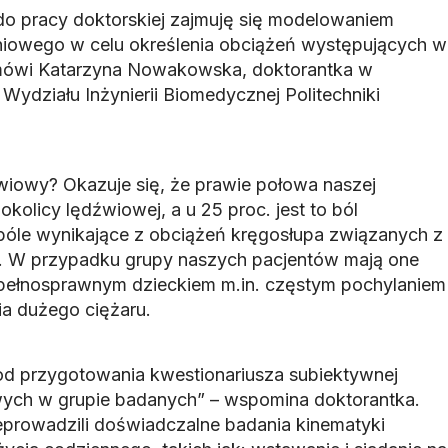
o pracy doktorskiej zajmuję się modelowaniem
niowego w celu określenia obciążeń występujących w
mówi Katarzyna Nowakowska, doktorantka w
Wydziału Inżynierii Biomedycznej Politechniki
iowy? Okazuje się, że prawie połowa naszej
 okolicy lędźwiowej, a u 25 proc. jest to ból
 bóle wynikające z obciążeń kręgosłupa związanych z
 przypadku grupy naszych pacjentów mają one
epełnosprawnym dzieckiem m.in. częstym pochylaniem
a dużego ciężaru.
od przygotowania kwestionariusza subiektywnej
wych w grupie badanych” – wspomina doktorantka.
prowadzili doświadczalne badania kinematyki