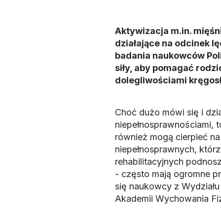
Aktywizacja m.in. mięś
działające na odcinek l
badania naukowców Polit
siły, aby pomagać rodz
dolegliwościami kręgos
Choć dużo mówi się i dzi
niepełnosprawnościami, to
również mogą cierpieć na
niepełnosprawnych, którz
rehabilitacyjnych podnos
- często mają ogromne p
się naukowcy z Wydziału I
Akademii Wychowania Fi