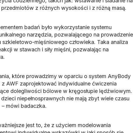
cia codziennego, takich jak: wstawanie i siadanie na
 przedmiotów z różnych wysokości i z różną masą.
lementem badań było wykorzystanie systemu
nikalnego narzędzia, pozwalającego na prowadzenie
u szkieletowo-mięśniowego człowieka. Taka analiza
kcji w stawach i siły mięśni, pozwalając na
a.
ania, które prowadzimy w oparciu o system AnyBody
m z AWF zaprojektować indywidualne ćwiczenia
jące dolegliwości bólowe w kręgosłupie lędźwiowym.
 dzieci niepełnosprawnych nie mają zbyt wiele czasu
 – mówi badaczka.
ważniejsze jest to, że z użyciem modelowania
ntowi indywidualne wskazówki w jaki sposób się