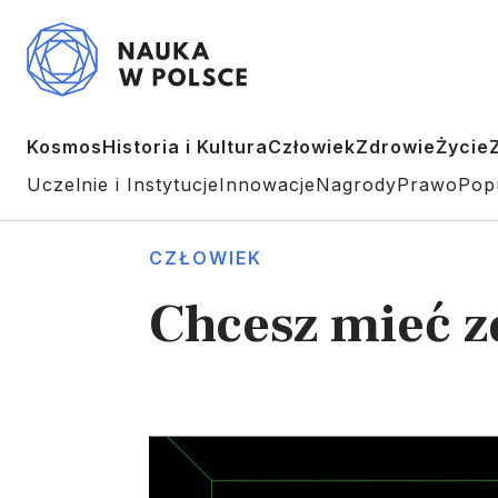
Kosmos
Historia i Kultura
Człowiek
Zdrowie
Życie
Uczelnie i Instytucje
Innowacje
Nagrody
Prawo
Pop
CZŁOWIEK
Chcesz mieć z