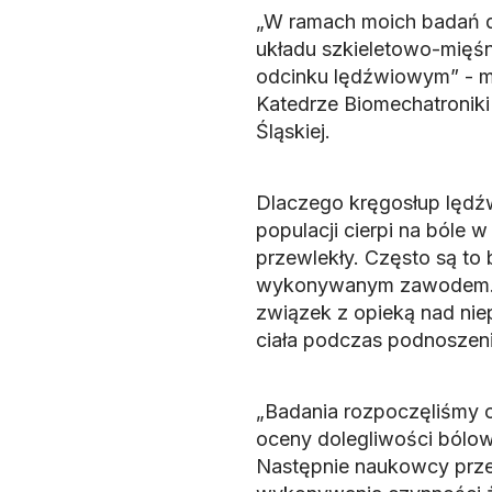
„W ramach moich badań d
układu szkieletowo-mięś
odcinku lędźwiowym” - 
Katedrze Biomechatroniki 
Śląskiej.
Dlaczego kręgosłup lędźw
populacji cierpi na bóle w
przewlekły. Często są to
wykonywanym zawodem. W
związek z opieką nad ni
ciała podczas podnoszeni
„Badania rozpoczęliśmy 
oceny dolegliwości bólo
Następnie naukowcy prze