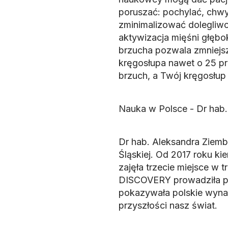
poruszać: pochylać, chwy
zminimalizować dolegliwo
aktywizacja mięśni głębo
brzucha pozwala zmniejsz
kręgosłupa nawet o 25 pr
brzuch, a Twój kręgosłup 
Nauka w Polsce - Dr hab
Dr hab. Aleksandra Ziemb
Śląskiej. Od 2017 roku ki
zajęła trzecie miejsce w 
DISCOVERY prowadziła pr
pokazywała polskie wynala
przyszłości nasz świat.