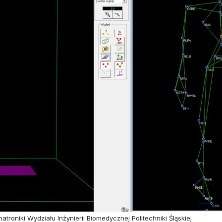
roniki Wydziału Inżynierii Biomedycznej Politechniki Śląskiej