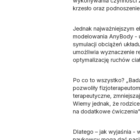
wykonywania czynności ży
krzesło oraz podnoszenie
Jednak najważniejszym e
modelowania AnyBody - u
symulacji obciążeń układ
umożliwia wyznaczenie rea
optymalizację ruchów ciał
Po co to wszystko? „Bad
pozwoliły fizjoterapeuto
terapeutyczne, zmniejsza
Wiemy jednak, że rodzice
na dodatkowe ćwiczenia”
Dlatego – jak wyjaśnia - 
naukowcy mogą dać pacje