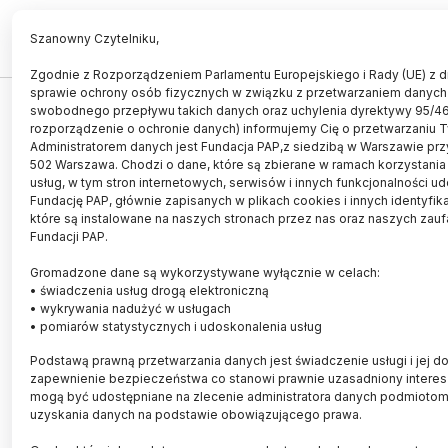
PL
EN
Szanowny Czytelniku,
Zgodnie z Rozporządzeniem Parlamentu Europejskiego i Rady (UE) z dn
sprawie ochrony osób fizycznych w związku z przetwarzaniem danych
TECHNOLOGIA
swobodnego przepływu takich danych oraz uchylenia dyrektywy 95/4
rozporządzenie o ochronie danych) informujemy Cię o przetwarzaniu 
Jaskinia 3D i tzw. motion capture -
Administratorem danych jest Fundacja PAP,z siedzibą w Warszawie przy
czyli najnowsze technologie
502 Warszawa. Chodzi o dane, które są zbierane w ramach korzystania
usług, w tym stron internetowych, serwisów i innych funkcjonalności u
informatyczne na PŁ
Fundację PAP, głównie zapisanych w plikach cookies i innych identyfik
które są instalowane na naszych stronach przez nas oraz naszych zau
19.06.2016
aktualizacja: 19.06.2016
Fundacji PAP.
3 minuty czytania
Gromadzone dane są wykorzystywane wyłącznie w celach:
• świadczenia usług drogą elektroniczną
• wykrywania nadużyć w usługach
• pomiarów statystycznych i udoskonalenia usług
Podstawą prawną przetwarzania danych jest świadczenie usługi i jej do
zapewnienie bezpieczeństwa co stanowi prawnie uzasadniony interes 
mogą być udostępniane na zlecenie administratora danych podmioto
uzyskania danych na podstawie obowiązującego prawa.