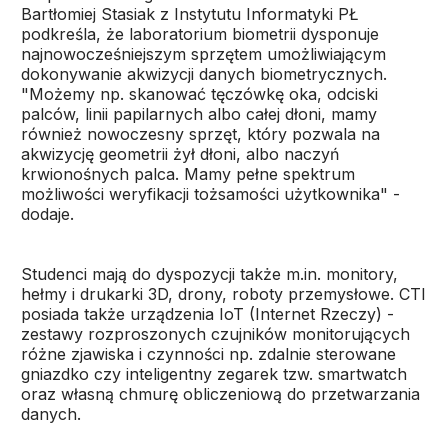
Bartłomiej Stasiak z Instytutu Informatyki PŁ
podkreśla, że laboratorium biometrii dysponuje
najnowocześniejszym sprzętem umożliwiającym
dokonywanie akwizycji danych biometrycznych.
"Możemy np. skanować tęczówkę oka, odciski
palców, linii papilarnych albo całej dłoni, mamy
również nowoczesny sprzęt, który pozwala na
akwizycję geometrii żył dłoni, albo naczyń
krwionośnych palca. Mamy pełne spektrum
możliwości weryfikacji tożsamości użytkownika" -
dodaje.
Studenci mają do dyspozycji także m.in. monitory,
hełmy i drukarki 3D, drony, roboty przemysłowe. CTI
posiada także urządzenia IoT (Internet Rzeczy) -
zestawy rozproszonych czujników monitorujących
różne zjawiska i czynności np. zdalnie sterowane
gniazdko czy inteligentny zegarek tzw. smartwatch
oraz własną chmurę obliczeniową do przetwarzania
danych.