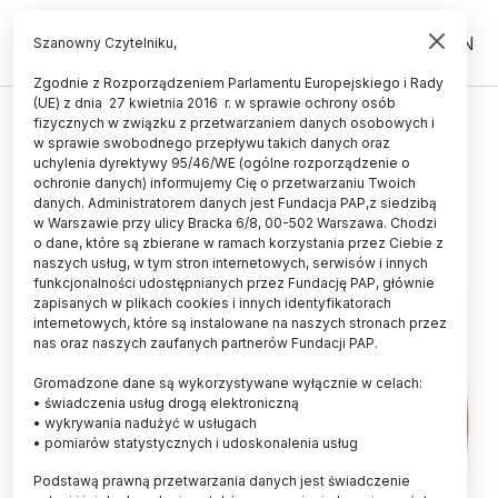
PL
EN
Szanowny Czytelniku,
Zgodnie z Rozporządzeniem Parlamentu Europejskiego i Rady
(UE) z dnia 27 kwietnia 2016 r. w sprawie ochrony osób
fizycznych w związku z przetwarzaniem danych osobowych i
Poznańscy archeolodzy kodują
w sprawie swobodnego przepływu takich danych oraz
pradzieje
uchylenia dyrektywy 95/46/WE (ogólne rozporządzenie o
ochronie danych) informujemy Cię o przetwarzaniu Twoich
danych. Administratorem danych jest Fundacja PAP,z siedzibą
12.11.2015
aktualizacja: 12.11.2015
w Warszawie przy ulicy Bracka 6/8, 00-502 Warszawa. Chodzi
4 minuty czytania
o dane, które są zbierane w ramach korzystania przez Ciebie z
naszych usług, w tym stron internetowych, serwisów i innych
funkcjonalności udostępnianych przez Fundację PAP, głównie
zapisanych w plikach cookies i innych identyfikatorach
internetowych, które są instalowane na naszych stronach przez
nas oraz naszych zaufanych partnerów Fundacji PAP.
Gromadzone dane są wykorzystywane wyłącznie w celach:
• świadczenia usług drogą elektroniczną
• wykrywania nadużyć w usługach
• pomiarów statystycznych i udoskonalenia usług
Podstawą prawną przetwarzania danych jest świadczenie