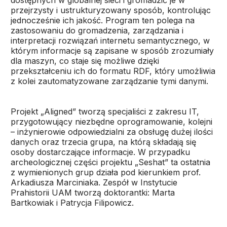
dostępnych w globalnej sieci i gromadzić je w
przejrzysty i ustrukturyzowany sposób, kontrolując
jednocześnie ich jakość. Program ten polega na
zastosowaniu do gromadzenia, zarządzania i
interpretacji rozwiązań internetu semantycznego, w
którym informacje są zapisane w sposób zrozumiały
dla maszyn, co staje się możliwe dzięki
przekształceniu ich do formatu RDF, który umożliwia
z kolei zautomatyzowane zarządzanie tymi danymi.
Projekt „Aligned” tworzą specjaliści z zakresu IT,
przygotowujący niezbędne oprogramowanie, kolejni
– inżynierowie odpowiedzialni za obsługę dużej ilości
danych oraz trzecia grupa, na którą składają się
osoby dostarczające informacje. W przypadku
archeologicznej części projektu „Seshat” ta ostatnia
z wymienionych grup działa pod kierunkiem prof.
Arkadiusza Marciniaka. Zespół w Instytucie
Prahistorii UAM tworzą doktorantki: Marta
Bartkowiak i Patrycja Filipowicz.