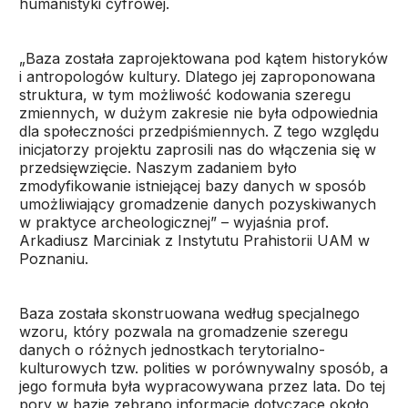
humanistyki cyfrowej.
„Baza została zaprojektowana pod kątem historyków
i antropologów kultury. Dlatego jej zaproponowana
struktura, w tym możliwość kodowania szeregu
zmiennych, w dużym zakresie nie była odpowiednia
dla społeczności przedpiśmiennych. Z tego względu
inicjatorzy projektu zaprosili nas do włączenia się w
przedsięwzięcie. Naszym zadaniem było
zmodyfikowanie istniejącej bazy danych w sposób
umożliwiający gromadzenie danych pozyskiwanych
w praktyce archeologicznej” – wyjaśnia prof.
Arkadiusz Marciniak z Instytutu Prahistorii UAM w
Poznaniu.
Baza została skonstruowana według specjalnego
wzoru, który pozwala na gromadzenie szeregu
danych o różnych jednostkach terytorialno-
kulturowych tzw. polities w porównywalny sposób, a
jego formuła była wypracowywana przez lata. Do tej
pory w bazie zebrano informacje dotyczące około