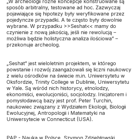
„W archeologii różne koncepcje konstruowane są
sposób arbitralny, testowane ad hoc. Zazwyczaj
pojawiające się hipotezy były weryfikowane przez
pojedyncze przypadki. A te często były dowolnie
wybrane. W przypadku >>Seshat<< mamy do
czynienie z nową jakością, jeśli nie rewolucją –
możliwa będzie holistyczna analiza ilościowa” –
przekonuje archeolog.
„Seshat” jest wieloletnim projektem, w którego
powstanie i rozwój zaangażowali się liczni naukowcy
z wielu ośrodków na świecie m.in. Uniwersytetu w
Oksfordzie, Trinity College w Dublinie, Uniwersytetu
w Yale. Są wśród nich historycy, etnolodzy,
ekonomiści, ewolucjoniści, socjolodzy. Inicjatorem i
pomysłodawcą bazy jest prof. Peter Turchin,
naukowiec związany z Wydziałem Ekologii, Biologii
Ewolucyjnej, Antropologii i Matematyki na
Uniwersytecie w Connecticut (USA).
PAP - Nauka w Polsce, Szymon Zdziebłowski