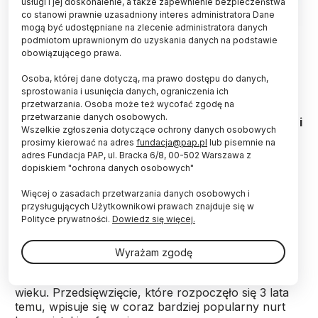
usługi i jej doskonalenie, a także zapewnienie bezpieczeństwa
co stanowi prawnie uzasadniony interes administratora Dane
mogą być udostępniane na zlecenie administratora danych
Logo projektu Seshat
podmiotom uprawnionym do uzyskania danych na podstawie
obowiązującego prawa.
Dlaczego niektóre kultury i cywilizacje zamierają
szybciej, a inne trwają dłużej? Czy wykorzystanie
Osoba, której dane dotyczą, ma prawo dostępu do danych,
sprostowania i usunięcia danych, ograniczenia ich
produktów odzwierzęcych było punktem
przetwarzania. Osoba może też wycofać zgodę na
zwrotnym dla powstania zaawansowanych
przetwarzanie danych osobowych.
społeczności w okresie neolitu? Odpowiedzi na te i
Wszelkie zgłoszenia dotyczące ochrony danych osobowych
wiele innych pytań ma dać naukowcom baza
prosimy kierować na adres
fundacja@pap.pl
lub pisemnie na
danych „Seshat”, powstająca dzięki wysiłkowi
adres Fundacja PAP, ul. Bracka 6/8, 00-502 Warszawa z
badaczy i programistów z całego świata.
dopiskiem "ochrona danych osobowych"
Więcej o zasadach przetwarzania danych osobowych i
„Seshat. Global History Databank” jest innowacyjną
przysługujących Użytkownikowi prawach znajduje się w
Polityce prywatności.
Dowiedz się więcej.
bazą danych historycznych i archeologicznych,
która docelowo ma zebrać najważniejsze
zagadnienia o charakterze kulturowym,
Wyrażam zgodę
gospodarczym, społecznym, rytualnym z całego
świata, począwszy od okresu neolitu aż do XIX
wieku. Przedsięwzięcie, które rozpoczęło się 3 lata
temu, wpisuje się w coraz bardziej popularny nurt