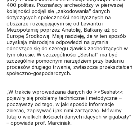
400 polities. Poznańscy archeolodzy w pierwszej
kolejności podjęli się „zakodowania” danych
dotyczących społeczności neolitycznych na
obszarze rozciągającym się od Lewantu i
Mezopotamię poprzez Anatolię, Bałkany aż po
Europę Środkową. Mają nadzieję, że w ten sposób
uzyskają miarodajne odpowiedzi na pytania
odnoszące się do szeregu zjawisk zachodzących w
tym okresie. W szczególności „Seshat” ma być
szczególnie pomocnym narzędziem przy badaniu
procesów długiego trwania, zwłaszcza przekształceń
społeczno-gospodarczych.
„W trakcie wprowadzana danych do >>Seshat<<
pojawiły się problemy techniczne i metodyczne –
począwszy od tego, w jaki sposób informacje
zbierać, zapisywać i jak nimi zarządzać. Mówimy
tutaj o wielkich ilościach danych idących w gigabajty”
– opowiada prof. Marciniak.