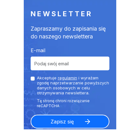
NEWSLETTER
Zapraszamy do zapisania się
do naszego newslettera
E-mail
Akceptuje
regulamin
i wyrażam
zgodę naprzetwarzanie powyższych
danych osobowych w celu
otrzymywania newslettera.