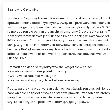
PL
EN
Szanowny Czytelniku,
Zgodnie z Rozporządzeniem Parlamentu Europejskiego i Rady (UE) z dn
sprawie ochrony osób fizycznych w związku z przetwarzaniem danych
TECHNOLOGIA
swobodnego przepływu takich danych oraz uchylenia dyrektywy 95/4
rozporządzenie o ochronie danych) informujemy Cię o przetwarzaniu 
Program komputerowy pomoże
Administratorem danych jest Fundacja PAP,z siedzibą w Warszawie przy
londyńskim policjantom walczyć z
502 Warszawa. Chodzi o dane, które są zbierane w ramach korzystania
usług, w tym stron internetowych, serwisów i innych funkcjonalności u
przestępczością
Fundację PAP, głównie zapisanych w plikach cookies i innych identyfik
które są instalowane na naszych stronach przez nas oraz naszych zau
09.11.2015
aktualizacja: 09.11.2015
Fundacji PAP.
3 minuty czytania
Gromadzone dane są wykorzystywane wyłącznie w celach:
• świadczenia usług drogą elektroniczną
• wykrywania nadużyć w usługach
• pomiarów statystycznych i udoskonalenia usług
Podstawą prawną przetwarzania danych jest świadczenie usługi i jej do
zapewnienie bezpieczeństwa co stanowi prawnie uzasadniony interes 
mogą być udostępniane na zlecenie administratora danych podmioto
uzyskania danych na podstawie obowiązującego prawa.