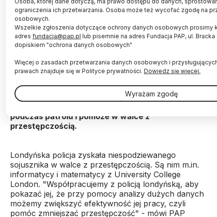
Osoba, której dane dotyczą, ma prawo dostępu do danych, sprostowani
ograniczenia ich przetwarzania. Osoba może też wycofać zgodę na pr
osobowych.
Wszelkie zgłoszenia dotyczące ochrony danych osobowych prosimy 
adres
fundacja@pap.pl
lub pisemnie na adres Fundacja PAP, ul. Brack
dopiskiem "ochrona danych osobowych"
Fot. Fotolia
Więcej o zasadach przetwarzania danych osobowych i przysługującyc
Być może wkrótce londyńscy policjanci będą
prawach znajduje się w Polityce prywatności.
Dowiedz się więcej.
musieli porzucić swoją intuicję i zdać się na
sugestie programu komputerowego. Naukowcy
Wyrażam zgodę
pracują nad systemem, który analizując tzw.
wielkie dane, podpowie policjantom, co robić
podczas patrolu i pomoże w walce z
przestępczością.
Londyńska policja zyskała niespodziewanego
sojusznika w walce z przestępczością. Są nim m.in.
informatycy i matematycy z University College
London. "Współpracujemy z policją londyńską, aby
pokazać jej, że przy pomocy analizy dużych danych
możemy zwiększyć efektywność jej pracy, czyli
pomóc zmniejszać przestępczość" - mówi PAP