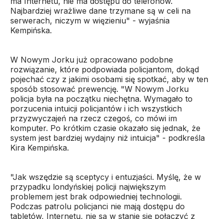
ma Internetu, nie ma dostępu do telefonów.
Najbardziej wrażliwe dane trzymane są w celi na
serwerach, niczym w więzieniu" - wyjaśnia
Kempińska.
W Nowym Jorku już opracowano podobne
rozwiązanie, które podpowiada policjantom, dokąd
pojechać czy z jakimi osobami się spotkać, aby w ten
sposób stosować prewencję. "W Nowym Jorku
policja była na początku niechętna. Wymagało to
porzucenia intuicji policjantów i ich wszystkich
przyzwyczajeń na rzecz czegoś, co mówi im
komputer. Po krótkim czasie okazało się jednak, że
system jest bardziej wydajny niż intuicja" - podkreśla
Kira Kempińska.
"Jak wszędzie są sceptycy i entuzjaści. Myślę, że w
przypadku londyńskiej policji największym
problemem jest brak odpowiedniej technologii.
Podczas patrolu policjanci nie mają dostępu do
tabletów, Internetu, nie są w stanie się połączyć z