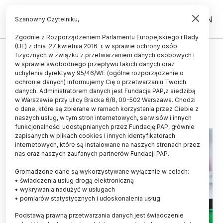
PL
EN
Szanowny Czytelniku,
Zgodnie z Rozporządzeniem Parlamentu Europejskiego i Rady
(UE) z dnia 27 kwietnia 2016 r. w sprawie ochrony osób
fizycznych w związku z przetwarzaniem danych osobowych i
Sejm: projekt ustawy o GMO trafi
w sprawie swobodnego przepływu takich danych oraz
do komisji ochrony środowiska
uchylenia dyrektywy 95/46/WE (ogólne rozporządzenie o
ochronie danych) informujemy Cię o przetwarzaniu Twoich
danych. Administratorem danych jest Fundacja PAP,z siedzibą
11.06.2014
aktualizacja: 11.06.2014
w Warszawie przy ulicy Bracka 6/8, 00-502 Warszawa. Chodzi
1 minuta czytania
o dane, które są zbierane w ramach korzystania przez Ciebie z
naszych usług, w tym stron internetowych, serwisów i innych
funkcjonalności udostępnianych przez Fundację PAP, głównie
zapisanych w plikach cookies i innych identyfikatorach
internetowych, które są instalowane na naszych stronach przez
nas oraz naszych zaufanych partnerów Fundacji PAP.
Gromadzone dane są wykorzystywane wyłącznie w celach:
• świadczenia usług drogą elektroniczną
• wykrywania nadużyć w usługach
• pomiarów statystycznych i udoskonalenia usług
Podstawą prawną przetwarzania danych jest świadczenie