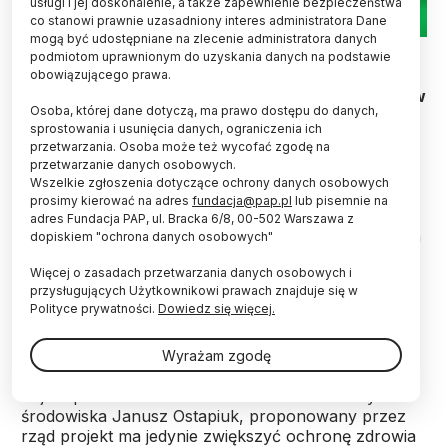
usługi i jej doskonalenie, a także zapewnienie bezpieczeństwa
co stanowi prawnie uzasadniony interes administratora Dane
mogą być udostępniane na zlecenie administratora danych
podmiotom uprawnionym do uzyskania danych na podstawie
Rządowy projekt nowelizacji ustawy o GMO trafi
obowiązującego prawa.
do sejmowej komisji ochrony środowiska, zasobów
Osoba, której dane dotyczą, ma prawo dostępu do danych,
naturalnych i leśnictwa - zdecydowali we wtorek
sprostowania i usunięcia danych, ograniczenia ich
posłowie w głosowaniu. Celem projektu jest
przetwarzania. Osoba może też wycofać zgodę na
zwiększenie ochrony przed szkodliwym wpływem
przetwarzanie danych osobowych.
GMO.
Wszelkie zgłoszenia dotyczące ochrony danych osobowych
prosimy kierować na adres
fundacja@pap.pl
lub pisemnie na
adres Fundacja PAP, ul. Bracka 6/8, 00-502 Warszawa z
Projekt "przewiduje wyłącznie możliwość testowania
dopiskiem "ochrona danych osobowych"
organizmów GM w laboratoriach" - podkreślił przed
Więcej o zasadach przetwarzania danych osobowych i
głosowaniem minister środowiska Maciej Grabowski.
przysługujących Użytkownikowi prawach znajduje się w
Polityce prywatności.
Dowiedz się więcej.
Projekt reguluje hodowlę w laboratoriach
organizmów modyfikowanych genetycznie. Jak
Wyrażam zgodę
przekonywał na ubiegłotygodniowym posiedzeniu
Sejmu podsekretarz stanu w resorcie ochrony
środowiska Janusz Ostapiuk, proponowany przez
rząd projekt ma jedynie zwiększyć ochronę zdrowia