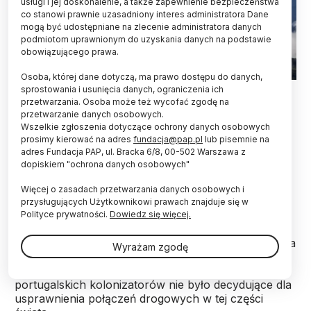
usługi i jej doskonalenie, a także zapewnienie bezpieczeństwa
co stanowi prawnie uzasadniony interes administratora Dane
mogą być udostępniane na zlecenie administratora danych
podmiotom uprawnionym do uzyskania danych na podstawie
obowiązującego prawa.
Osoba, której dane dotyczą, ma prawo dostępu do danych,
EPA/JOSE JACOME 01.03.2026
sprostowania i usunięcia danych, ograniczenia ich
przetwarzania. Osoba może też wycofać zgodę na
przetwarzanie danych osobowych.
Starożytne ludy Amazonii prowadziły wymianę
Wszelkie zgłoszenia dotyczące ochrony danych osobowych
towarów z ludami z innych regionów Brazylii -
prosimy kierować na adres
fundacja@pap.pl
lub pisemnie na
przekazali archeolodzy z Ośrodka Badań
adres Fundacja PAP, ul. Bracka 6/8, 00-502 Warszawa z
Archeologicznych Instytutu Badań Naukowych i
dopiskiem "ochrona danych osobowych"
Technologicznych w Amapa. To wynik badań
prowadzonych w stanie Amapa, na północy kraju.
Więcej o zasadach przetwarzania danych osobowych i
przysługujących Użytkownikowi prawach znajduje się w
Polityce prywatności.
Dowiedz się więcej.
Jak dodali naukowcy, na długo przed odkryciem
Brazylii w 1500 r. Puszcza Amazońska była przecięta
Wyrażam zgodę
siatką wybudowanych przez ludzi dróg łączących
różne regiony tego kraju. To oznacza, że przybycie
portugalskich kolonizatorów nie było decydujące dla
usprawnienia połączeń drogowych w tej części