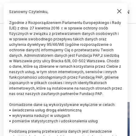
PL
EN
Szanowny Czytelniku,
Zgodnie z Rozporządzeniem Parlamentu Europejskiego i Rady
(UE) z dnia 27 kwietnia 2016 r. w sprawie ochrony osób
ŚWIAT
fizycznych w związku z przetwarzaniem danych osobowych i
w sprawie swobodnego przepływu takich danych oraz
Brazylia/ Starożytni mieszkańcy
uchylenia dyrektywy 95/46/WE (ogólne rozporządzenie o
Amazonii prowadzili intensywną
ochronie danych) informujemy Cię o przetwarzaniu Twoich
danych. Administratorem danych jest Fundacja PAP,z siedzibą
wymianę z ludami z innych
w Warszawie przy ulicy Bracka 6/8, 00-502 Warszawa. Chodzi
o dane, które są zbierane w ramach korzystania przez Ciebie z
regionów
naszych usług, w tym stron internetowych, serwisów i innych
funkcjonalności udostępnianych przez Fundację PAP, głównie
30.05.2026
aktualizacja: 30.05.2026
zapisanych w plikach cookies i innych identyfikatorach
2 minuty czytania
internetowych, które są instalowane na naszych stronach przez
nas oraz naszych zaufanych partnerów Fundacji PAP.
Gromadzone dane są wykorzystywane wyłącznie w celach:
• świadczenia usług drogą elektroniczną
• wykrywania nadużyć w usługach
• pomiarów statystycznych i udoskonalenia usług
Podstawą prawną przetwarzania danych jest świadczenie