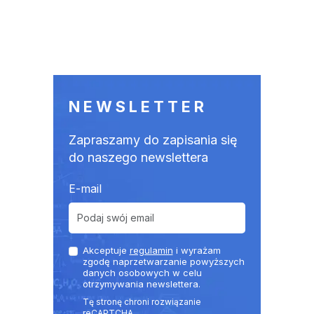
NEWSLETTER
Zapraszamy do zapisania się
do naszego newslettera
E-mail
Akceptuje
regulamin
i wyrażam
zgodę naprzetwarzanie powyższych
danych osobowych w celu
otrzymywania newslettera.