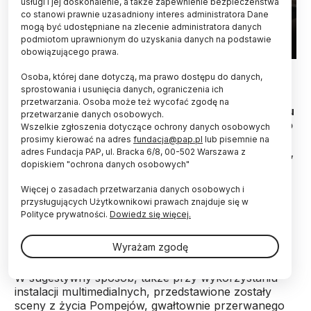
usługi i jej doskonalenie, a także zapewnienie bezpieczeństwa
co stanowi prawnie uzasadniony interes administratora Dane
mogą być udostępniane na zlecenie administratora danych
podmiotom uprawnionym do uzyskania danych na podstawie
obowiązującego prawa.
15.12.2023 EPA/CESARE ABBATE
Osoba, której dane dotyczą, ma prawo dostępu do danych,
sprostowania i usunięcia danych, ograniczenia ich
“Inne Pompeje. Codzienne życie w cieniu
przetwarzania. Osoba może też wycofać zgodę na
Wezuwiusza” - to tytuł wystawy otwartej w parku
przetwarzanie danych osobowych.
archeologicznym na terenie miasta, zniszczonego
Wszelkie zgłoszenia dotyczące ochrony danych osobowych
w 79 roku naszej ery w wyniku erupcji wulkanu.
prosimy kierować na adres
fundacja@pap.pl
lub pisemnie na
Można na niej poznać życie ludności: niewolników,
adres Fundacja PAP, ul. Bracka 6/8, 00-502 Warszawa z
dopiskiem "ochrona danych osobowych"
wyzwoleńców, czyli osób podniesionych ze stanu
niewolnictwa, rzemieślników, robotników.
Więcej o zasadach przetwarzania danych osobowych i
przysługujących Użytkownikowi prawach znajduje się w
Polityce prywatności.
Dowiedz się więcej.
Na ekspozycji prezentowanych jest około 300
przedmiotów odkrytych podczas wykopalisk.
Wyrażam zgodę
W sugestywny sposób, także przy wykorzystaniu
instalacji multimedialnych, przedstawione zostały
sceny z życia Pompejów, gwałtownie przerwanego