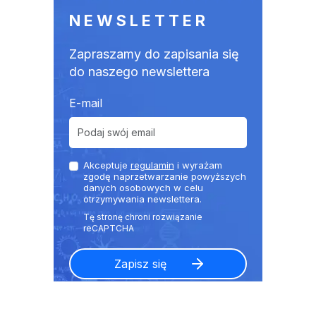
NEWSLETTER
Zapraszamy do zapisania się
do naszego newslettera
E-mail
Akceptuje
regulamin
i wyrażam
zgodę naprzetwarzanie powyższych
danych osobowych w celu
otrzymywania newslettera.