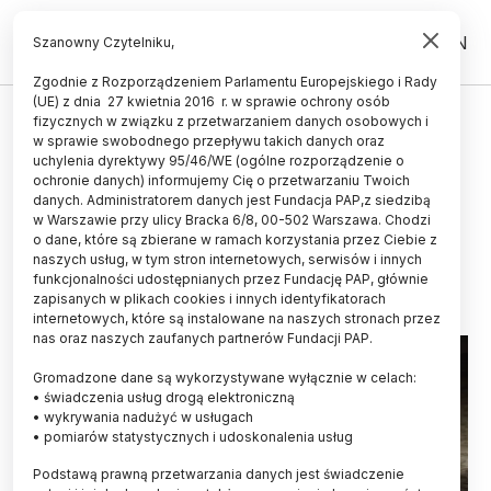
PL
EN
Szanowny Czytelniku,
Zgodnie z Rozporządzeniem Parlamentu Europejskiego i Rady
(UE) z dnia 27 kwietnia 2016 r. w sprawie ochrony osób
ŚWIAT
fizycznych w związku z przetwarzaniem danych osobowych i
w sprawie swobodnego przepływu takich danych oraz
Włochy/ Codzienne życie ludności
uchylenia dyrektywy 95/46/WE (ogólne rozporządzenie o
Pompejów na wystawie na terenie
ochronie danych) informujemy Cię o przetwarzaniu Twoich
danych. Administratorem danych jest Fundacja PAP,z siedzibą
starożytnego miasta
w Warszawie przy ulicy Bracka 6/8, 00-502 Warszawa. Chodzi
o dane, które są zbierane w ramach korzystania przez Ciebie z
18.12.2023
aktualizacja: 18.12.2023
naszych usług, w tym stron internetowych, serwisów i innych
1 minuta czytania
funkcjonalności udostępnianych przez Fundację PAP, głównie
zapisanych w plikach cookies i innych identyfikatorach
internetowych, które są instalowane na naszych stronach przez
nas oraz naszych zaufanych partnerów Fundacji PAP.
Gromadzone dane są wykorzystywane wyłącznie w celach:
• świadczenia usług drogą elektroniczną
• wykrywania nadużyć w usługach
• pomiarów statystycznych i udoskonalenia usług
Podstawą prawną przetwarzania danych jest świadczenie