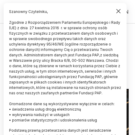
PL
EN
Szanowny Czytelniku,
Zgodnie z Rozporządzeniem Parlamentu Europejskiego i Rady
(UE) z dnia 27 kwietnia 2016 r. w sprawie ochrony osób
ŚWIAT
fizycznych w związku z przetwarzaniem danych osobowych i
w sprawie swobodnego przepływu takich danych oraz
Znaleziono nową przyczynę
uchylenia dyrektywy 95/46/WE (ogólne rozporządzenie o
cukrzycy
ochronie danych) informujemy Cię o przetwarzaniu Twoich
danych. Administratorem danych jest Fundacja PAP,z siedzibą
w Warszawie przy ulicy Bracka 6/8, 00-502 Warszawa. Chodzi
MAREK MATACZ
o dane, które są zbierane w ramach korzystania przez Ciebie z
15.12.2023
aktualizacja: 15.12.2023
naszych usług, w tym stron internetowych, serwisów i innych
2 minuty czytania
funkcjonalności udostępnianych przez Fundację PAP, głównie
zapisanych w plikach cookies i innych identyfikatorach
internetowych, które są instalowane na naszych stronach przez
nas oraz naszych zaufanych partnerów Fundacji PAP.
Gromadzone dane są wykorzystywane wyłącznie w celach:
• świadczenia usług drogą elektroniczną
• wykrywania nadużyć w usługach
• pomiarów statystycznych i udoskonalenia usług
Podstawą prawną przetwarzania danych jest świadczenie