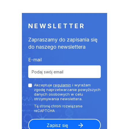
NEWSLETTER
Zapraszamy do zapisania się
do naszego newslettera
E-mail
Akceptuje
regulamin
i wyrażam
zgodę naprzetwarzanie powyższych
danych osobowych w celu
otrzymywania newslettera.