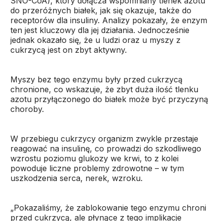
SNO-CoA), który dołącza wspomniany tlenek azotu
do przeróżnych białek, jak się okazuje, także do
receptorów dla insuliny. Analizy pokazały, że enzym
ten jest kluczowy dla jej działania. Jednocześnie
jednak okazało się, że u ludzi oraz u myszy z
cukrzycą jest on zbyt aktywny.
Myszy bez tego enzymu były przed cukrzycą
chronione, co wskazuje, że zbyt duża ilość tlenku
azotu przyłączonego do białek może być przyczyną
choroby.
W przebiegu cukrzycy organizm zwykle przestaje
reagować na insulinę, co prowadzi do szkodliwego
wzrostu poziomu glukozy we krwi, to z kolei
powoduje liczne problemy zdrowotne – w tym
uszkodzenia serca, nerek, wzroku.
„Pokazaliśmy, że zablokowanie tego enzymu chroni
przed cukrzycą, ale płynące z tego implikacje