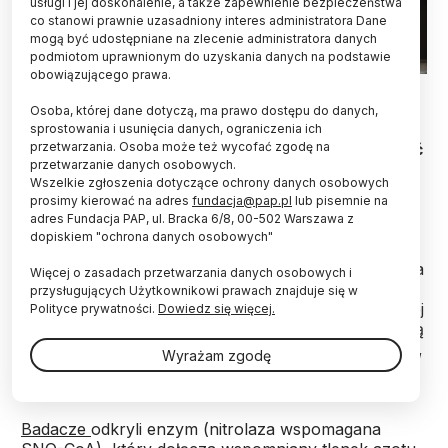
usługi i jej doskonalenie, a także zapewnienie bezpieczeństwa
co stanowi prawnie uzasadniony interes administratora Dane
mogą być udostępniane na zlecenie administratora danych
podmiotom uprawnionym do uzyskania danych na podstawie
obowiązującego prawa.
Fot. Adobe Stock
Osoba, której dane dotyczą, ma prawo dostępu do danych,
Według nowego badania, do powstania cukrzycy
sprostowania i usunięcia danych, ograniczenia ich
przetwarzania. Osoba może też wycofać zgodę na
przyczynia się enzym, który zmniejsza wrażliwość
przetwarzanie danych osobowych.
organizmu na insulinę. Odkrycie może otworzyć
Wszelkie zgłoszenia dotyczące ochrony danych osobowych
drogę do nowych terapii.
prosimy kierować na adres
fundacja@pap.pl
lub pisemnie na
adres Fundacja PAP, ul. Bracka 6/8, 00-502 Warszawa z
dopiskiem "ochrona danych osobowych"
Tlenek azotu to prosta cząsteczka, która ma jednak
kolosalne znaczenie dla organizmu – m.in. rozszerza
Więcej o zasadach przetwarzania danych osobowych i
naczynia, poprawia pamięć, pomaga zwalczać
przysługujących Użytkownikowi prawach znajduje się w
infekcje, pobudza wydzielanie hormonów. Sposób jej
Polityce prywatności.
Dowiedz się więcej.
działania był jednak owiany tajemnicą – przypominają
naukowcy z Case Western Reserve University (Ohio,
Wyrażam zgodę
USA).
Badacze
odkryli enzym (nitrolaza wspomagana