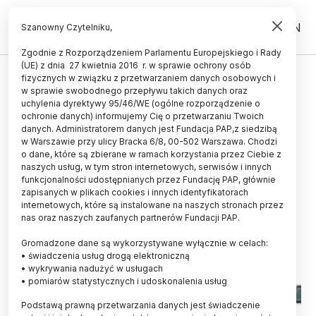
PL
EN
Szanowny Czytelniku,
Zgodnie z Rozporządzeniem Parlamentu Europejskiego i Rady
(UE) z dnia 27 kwietnia 2016 r. w sprawie ochrony osób
ŚWIAT
fizycznych w związku z przetwarzaniem danych osobowych i
w sprawie swobodnego przepływu takich danych oraz
Myszy przechodzą test lustra
uchylenia dyrektywy 95/46/WE (ogólne rozporządzenie o
ochronie danych) informujemy Cię o przetwarzaniu Twoich
13.12.2023
aktualizacja: 13.12.2023
danych. Administratorem danych jest Fundacja PAP,z siedzibą
3 minuty czytania
w Warszawie przy ulicy Bracka 6/8, 00-502 Warszawa. Chodzi
o dane, które są zbierane w ramach korzystania przez Ciebie z
naszych usług, w tym stron internetowych, serwisów i innych
funkcjonalności udostępnianych przez Fundację PAP, głównie
zapisanych w plikach cookies i innych identyfikatorach
internetowych, które są instalowane na naszych stronach przez
nas oraz naszych zaufanych partnerów Fundacji PAP.
Gromadzone dane są wykorzystywane wyłącznie w celach:
• świadczenia usług drogą elektroniczną
• wykrywania nadużyć w usługach
• pomiarów statystycznych i udoskonalenia usług
Podstawą prawną przetwarzania danych jest świadczenie