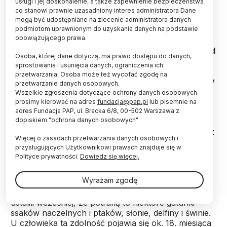
usługi i jej doskonalenie, a także zapewnienie bezpieczeństwa
co stanowi prawnie uzasadniony interes administratora Dane
Fot. Adobe Stock
mogą być udostępniane na zlecenie administratora danych
podmiotom uprawnionym do uzyskania danych na podstawie
obowiązującego prawa.
Do gatunków, które przechodzą tzw. test lustra -
sprawdzian, będący jedną z podstawowych metod
Osoba, której dane dotyczą, ma prawo dostępu do danych,
badania samoświadomości zwierząt - dołączyły
sprostowania i usunięcia danych, ograniczenia ich
myszy. Nowe badania wskazują, że mogą one
przetwarzania. Osoba może też wycofać zgodę na
rozpoznawać w lustrze własne odbicie. Naukowcy
przetwarzanie danych osobowych.
zidentyfikowali też komórki nerwowe, które
Wszelkie zgłoszenia dotyczące ochrony danych osobowych
odpowiadają za to zjawisko.
prosimy kierować na adres
fundacja@pap.pl
lub pisemnie na
adres Fundacja PAP, ul. Bracka 6/8, 00-502 Warszawa z
dopiskiem "ochrona danych osobowych"
Myszy pozytywnie przechodzą test lustra - wynika z
Więcej o zasadach przetwarzania danych osobowych i
raportu opublikowanego w magazynie "Neuron"
przysługujących Użytkownikowi prawach znajduje się w
(10.1016/j.neuron.2023.10.022). Taki sprawdzian jest
Polityce prywatności.
Dowiedz się więcej.
jedną z podstawowych metod badania
samoświadomości zwierząt. Za pozytywny wynik
Wyrażam zgodę
uznaje się rozpoznanie w lustrze swojego odbicia (a
nie - uznanie go za obraz innej istoty). Naukowcy
ustalili wcześniej, że potrafią to niektóre gatunki
ssaków naczelnych i ptaków, słonie, delfiny i świnie.
U człowieka ta zdolność pojawia się ok. 18. miesiąca