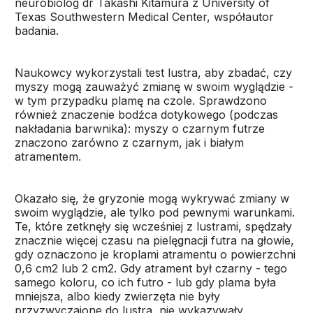
neurobiolog dr Takashi Kitamura z University of
Texas Southwestern Medical Center, współautor
badania.
Naukowcy wykorzystali test lustra, aby zbadać, czy
myszy mogą zauważyć zmianę w swoim wyglądzie -
w tym przypadku plamę na czole. Sprawdzono
również znaczenie bodźca dotykowego (podczas
nakładania barwnika): myszy o czarnym futrze
znaczono zarówno z czarnym, jak i białym
atramentem.
Okazało się, że gryzonie mogą wykrywać zmiany w
swoim wyglądzie, ale tylko pod pewnymi warunkami.
Te, które zetknęły się wcześniej z lustrami, spędzały
znacznie więcej czasu na pielęgnacji futra na głowie,
gdy oznaczono je kroplami atramentu o powierzchni
0,6 cm2 lub 2 cm2. Gdy atrament był czarny - tego
samego koloru, co ich futro - lub gdy plama była
mniejsza, albo kiedy zwierzęta nie były
przyzwyczajone do lustra, nie wykazywały