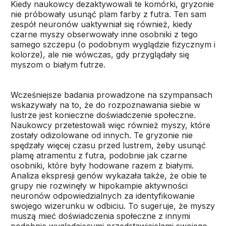
Kiedy naukowcy dezaktywowali te komórki, gryzonie
nie próbowały usunąć plam farby z futra. Ten sam
zespół neuronów uaktywniał się również, kiedy
czarne myszy obserwowały inne osobniki z tego
samego szczepu (o podobnym wyglądzie fizycznym i
kolorze), ale nie wówczas, gdy przyglądały się
myszom o białym futrze.
Wcześniejsze badania prowadzone na szympansach
wskazywały na to, że do rozpoznawania siebie w
lustrze jest konieczne doświadczenie społeczne.
Naukowcy przetestowali więc również myszy, które
zostały odizolowane od innych. Te gryzonie nie
spędzały więcej czasu przed lustrem, żeby usunąć
plamę atramentu z futra, podobnie jak czarne
osobniki, które były hodowane razem z białymi.
Analiza ekspresji genów wykazała także, że obie te
grupy nie rozwinęły w hipokampie aktywności
neuronów odpowiedzialnych za identyfikowanie
swojego wizerunku w odbiciu. To sugeruje, że myszy
muszą mieć doświadczenia społeczne z innymi