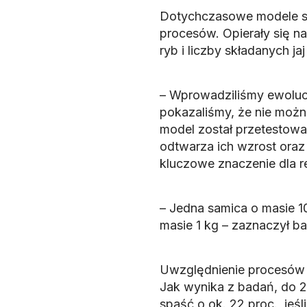
Dotychczasowe modele st
procesów. Opierały się n
ryb i liczby składanych j
– Wprowadziliśmy ewoluc
pokazaliśmy, że nie możn
model został przetestow
odtwarza ich wzrost oraz
kluczowe znaczenie dla r
– Jedna samica o masie 10
masie 1 kg – zaznaczył b
Uwzględnienie procesów 
Jak wynika z badań, do 
spaść o ok. 22 proc., jeś