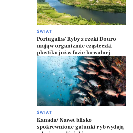
ŚWIAT
Portugalia/ Ryby z rzeki Douro
mają w organizmie cząsteczki
plastiku już w fazie larwalnej
ŚWIAT
Kanada/ Nawet blisko
spokrewnione gatunki ryb wydają