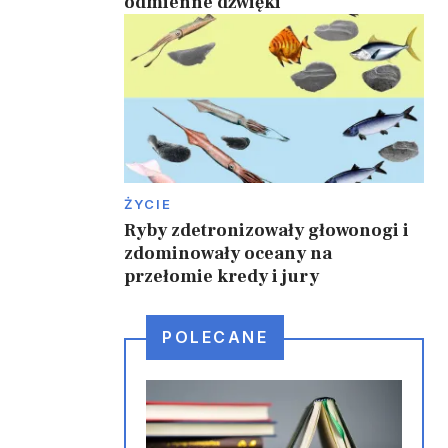
odmienne dźwięki
ŻYCIE
Ryby zdetronizowały głowonogi i
zdominowały oceany na
przełomie kredy i jury
POLECANE