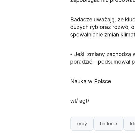
Badacze uważają, że kluc
dużych ryb oraz rozwój o
spowalnianie zmian klimat
- Jeśli zmiany zachodzą 
poradzić – podsumował pr
Nauka w Polsce
wl/ agt/
ryby
biologia
kl