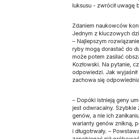
luksusu - zwrócił uwagę 
Zdaniem naukowców koni
Jednym z kluczowych dzi
– Najlepszym rozwiązanie
ryby mogą dorastać do d
może potem zasilać obsza
Kozłowski. Na pytanie, c
odpowiedzi. Jak wyjaśnił
zachowa się odpowiednia
– Dopóki istnieją geny um
jest odwracalny. Szybkie
genów, a nie ich zanikaniu
warianty genów znikną, 
i długotrwały. – Powstaw
zapobiegać niż próbować 