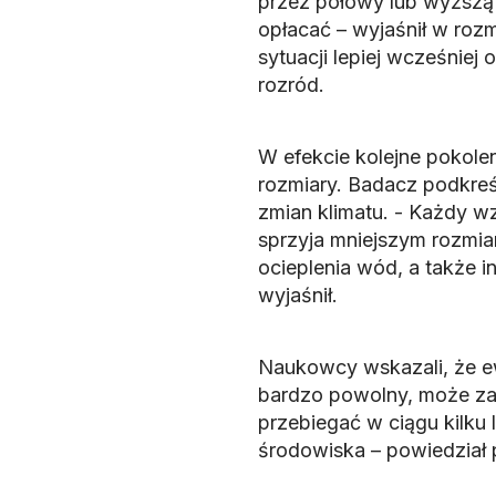
przez połowy lub wyższą 
opłacać – wyjaśnił w rozm
sytuacji lepiej wcześniej 
rozród.
W efekcie kolejne pokolen
rozmiary. Badacz podkreś
zmian klimatu. - Każdy wz
sprzyja mniejszym rozmiar
ocieplenia wód, a także 
wyjaśnił.
Naukowcy wskazali, że e
bardzo powolny, może za
przebiegać w ciągu kilku l
środowiska – powiedział 