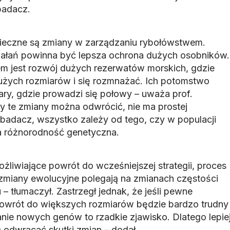
badacz.
eczne są zmiany w zarządzaniu rybołówstwem.
ałań powinna być lepsza ochrona dużych osobników.
m jest rozwój dużych rezerwatów morskich, gdzie
użych rozmiarów i się rozmnażać. Ich potomstwo
ry, gdzie prowadzi się połowy – uważa prof.
zy te zmiany można odwrócić, nie ma prostej
 badacz, wszystko zależy od tego, czy w populacji
 różnorodność genetyczna.
ożliwiające powrót do wcześniejszej strategii, proces
 zmiany ewolucyjne polegają na zmianach częstości
 – tłumaczył. Zastrzegł jednak, że jeśli pewne
powrót do większych rozmiarów będzie bardzo trudny
anie nowych genów to rzadkie zjawisko. Dlatego lepie
odwracać skutki zmian – dodał.