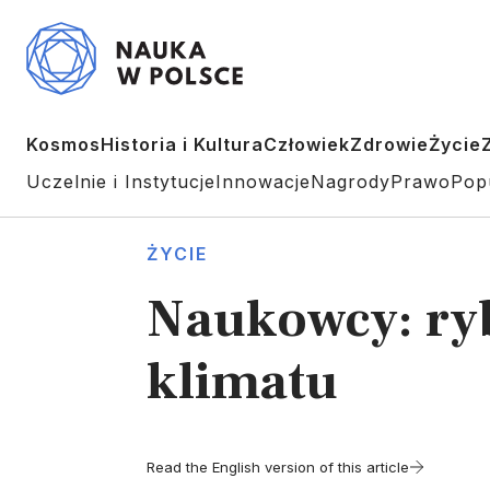
Kosmos
Historia i Kultura
Człowiek
Zdrowie
Życie
Uczelnie i Instytucje
Innowacje
Nagrody
Prawo
Pop
ŻYCIE
Naukowcy: ryb
klimatu
Read the English version of this article