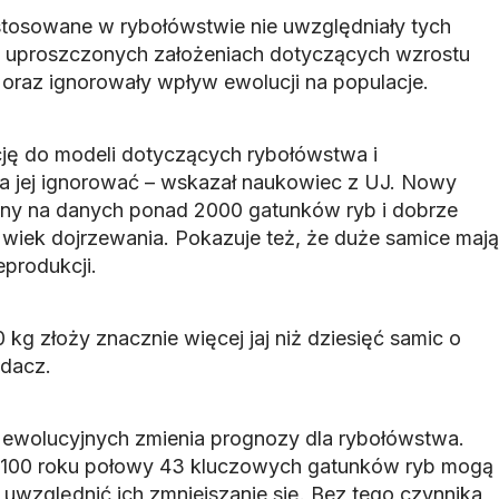
osowane w rybołówstwie nie uwzględniały tych
a uproszczonych założeniach dotyczących wzrostu
aj oraz ignorowały wpływ ewolucji na populacje.
ję do modeli dotyczących rybołówstwa i
a jej ignorować – wskazał naukowiec z UJ. Nowy
any na danych ponad 2000 gatunków ryb i dobrze
 wiek dojrzewania. Pokazuje też, że duże samice mają
eprodukcji.
 kg złoży znacznie więcej jaj niż dziesięć samic o
adacz.
ewolucyjnych zmienia prognozy dla rybołówstwa.
2100 roku połowy 43 kluczowych gatunków ryb mogą
li uwzględnić ich zmniejszanie się. Bez tego czynnika