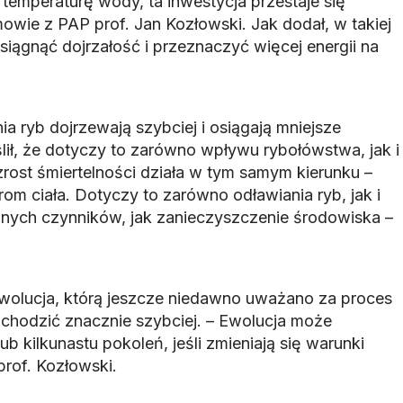
temperaturę wody, ta inwestycja przestaje się
owie z PAP prof. Jan Kozłowski. Jak dodał, w takiej
osiągnąć dojrzałość i przeznaczyć więcej energii na
ia ryb dojrzewają szybciej i osiągają mniejsze
lił, że dotyczy to zarówno wpływu rybołówstwa, jak i
rost śmiertelności działa w tym samym kierunku –
om ciała. Dotyczy to zarówno odławiania ryb, jak i
innych czynników, jak zanieczyszczenie środowiska –
wolucja, którą jeszcze niedawno uważano za proces
chodzić znacznie szybciej. – Ewolucja może
ub kilkunastu pokoleń, jeśli zmieniają się warunki
prof. Kozłowski.