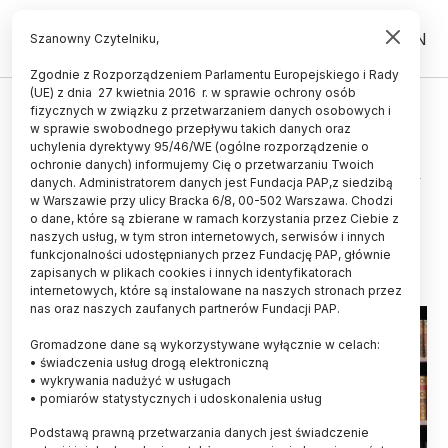
PL
EN
Szanowny Czytelniku,
Zgodnie z Rozporządzeniem Parlamentu Europejskiego i Rady
(UE) z dnia 27 kwietnia 2016 r. w sprawie ochrony osób
ŚWIAT
fizycznych w związku z przetwarzaniem danych osobowych i
w sprawie swobodnego przepływu takich danych oraz
Łotwa/ Cenne woluminy
uchylenia dyrektywy 95/46/WE (ogólne rozporządzenie o
skradzione z Łotewskiej Biblioteki
ochronie danych) informujemy Cię o przetwarzaniu Twoich
danych. Administratorem danych jest Fundacja PAP,z siedzibą
Narodowej w 2022 r.
w Warszawie przy ulicy Bracka 6/8, 00-502 Warszawa. Chodzi
o dane, które są zbierane w ramach korzystania przez Ciebie z
06.11.2023
aktualizacja: 06.11.2023
naszych usług, w tym stron internetowych, serwisów i innych
1 minuta czytania
funkcjonalności udostępnianych przez Fundację PAP, głównie
zapisanych w plikach cookies i innych identyfikatorach
internetowych, które są instalowane na naszych stronach przez
nas oraz naszych zaufanych partnerów Fundacji PAP.
Gromadzone dane są wykorzystywane wyłącznie w celach:
• świadczenia usług drogą elektroniczną
• wykrywania nadużyć w usługach
• pomiarów statystycznych i udoskonalenia usług
Podstawą prawną przetwarzania danych jest świadczenie