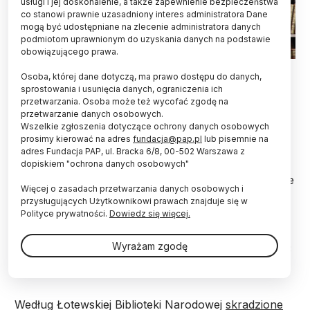
usługi i jej doskonalenie, a także zapewnienie bezpieczeństwa
co stanowi prawnie uzasadniony interes administratora Dane
mogą być udostępniane na zlecenie administratora danych
podmiotom uprawnionym do uzyskania danych na podstawie
obowiązującego prawa.
Adobe Stock
Osoba, której dane dotyczą, ma prawo dostępu do danych,
sprostowania i usunięcia danych, ograniczenia ich
Cenne książki w języku rosyjskim, warte tysiące
przetwarzania. Osoba może też wycofać zgodę na
euro, zostały skradzione z Łotewskiej Biblioteki
przetwarzanie danych osobowych.
Narodowej w Rydze w zeszłym roku. Wśród tych
Wszelkie zgłoszenia dotyczące ochrony danych osobowych
publikacji była książka Aleksandra Puszkina.
prosimy kierować na adres
fundacja@pap.pl
lub pisemnie na
adres Fundacja PAP, ul. Bracka 6/8, 00-502 Warszawa z
dopiskiem "ochrona danych osobowych"
Media łotewskie podawały w maju ubiegłego roku, że
Więcej o zasadach przetwarzania danych osobowych i
mimo surowych środków bezpieczeństwa w biały
przysługujących Użytkownikowi prawach znajduje się w
dzień
skradziono
trzy woluminy: poemat „Połtawa”
Polityce prywatności.
Dowiedz się więcej.
Aleksandra Puszkina, wydany jeszcze za jego życia
w 1829 r., oraz dwie książki futurysty Aleksieja
Wyrażam zgodę
Kruczonycha, z których jedną opublikowano w 1913
r.
Według Łotewskiej Biblioteki Narodowej
skradzione