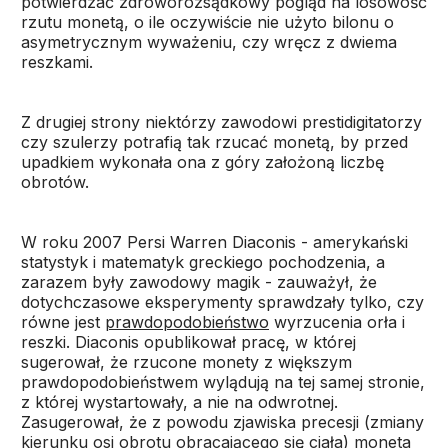
potwierdzać zdroworozsądkowy pogląd na losowość
rzutu monetą, o ile oczywiście nie użyto bilonu o
asymetrycznym wyważeniu, czy wręcz z dwiema
reszkami.
Z drugiej strony niektórzy zawodowi prestidigitatorzy
czy szulerzy potrafią tak rzucać monetą, by przed
upadkiem wykonała ona z góry założoną liczbę
obrotów.
W roku 2007 Persi Warren Diaconis - amerykański
statystyk i matematyk greckiego pochodzenia, a
zarazem były zawodowy magik - zauważył, że
dotychczasowe eksperymenty sprawdzały tylko, czy
równe jest
prawdopodobieństwo
wyrzucenia orła i
reszki. Diaconis opublikował pracę, w której
sugerował, że rzucone monety z większym
prawdopodobieństwem wylądują na tej samej stronie,
z której wystartowały, a nie na odwrotnej.
Zasugerował, że z powodu zjawiska precesji (zmiany
kierunku osi obrotu obracającego się ciała) moneta