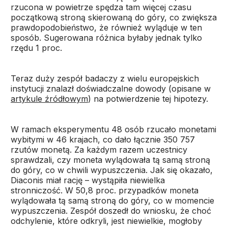
rzucona w powietrze spędza tam więcej czasu
początkową stroną skierowaną do góry, co zwiększa
prawdopodobieństwo, że również wyląduje w ten
sposób. Sugerowana różnica byłaby jednak tylko
rzędu 1 proc.
Teraz duży zespół badaczy z wielu europejskich
instytucji znalazł doświadczalne dowody (opisane w
artykule źródłowym
) na potwierdzenie tej hipotezy.
W ramach eksperymentu 48 osób rzucało monetami
wybitymi w 46 krajach, co dało łącznie 350 757
rzutów monetą. Za każdym razem uczestnicy
sprawdzali, czy moneta wylądowała tą samą stroną
do góry, co w chwili wypuszczenia. Jak się okazało,
Diaconis miał rację – wystąpiła niewielka
stronniczość. W 50,8 proc. przypadków moneta
wylądowała tą samą stroną do góry, co w momencie
wypuszczenia. Zespół doszedł do wniosku, że choć
odchylenie, które odkryli, jest niewielkie, mogłoby