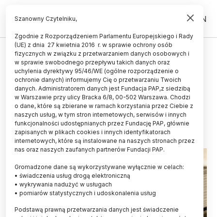
PL
EN
Szanowny Czytelniku,
Zgodnie z Rozporządzeniem Parlamentu Europejskiego i Rady
(UE) z dnia 27 kwietnia 2016 r. w sprawie ochrony osób
UCZELNIE I INSTYTUCJE
fizycznych w związku z przetwarzaniem danych osobowych i
w sprawie swobodnego przepływu takich danych oraz
Uniwersytet w Białymstoku
uchylenia dyrektywy 95/46/WE (ogólne rozporządzenie o
zainaugurował nowy rok
ochronie danych) informujemy Cię o przetwarzaniu Twoich
danych. Administratorem danych jest Fundacja PAP,z siedzibą
akademicki
w Warszawie przy ulicy Bracka 6/8, 00-502 Warszawa. Chodzi
o dane, które są zbierane w ramach korzystania przez Ciebie z
10.10.2023
aktualizacja: 11.10.2023
naszych usług, w tym stron internetowych, serwisów i innych
3 minuty czytania
funkcjonalności udostępnianych przez Fundację PAP, głównie
zapisanych w plikach cookies i innych identyfikatorach
internetowych, które są instalowane na naszych stronach przez
nas oraz naszych zaufanych partnerów Fundacji PAP.
Gromadzone dane są wykorzystywane wyłącznie w celach:
• świadczenia usług drogą elektroniczną
• wykrywania nadużyć w usługach
• pomiarów statystycznych i udoskonalenia usług
Podstawą prawną przetwarzania danych jest świadczenie