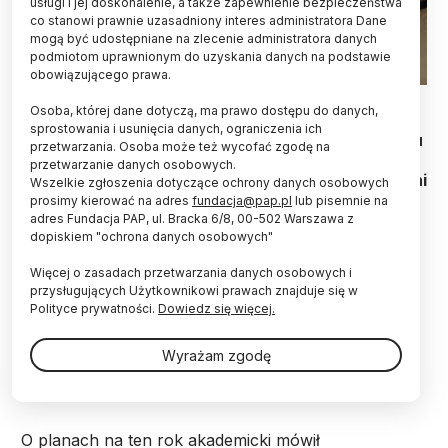
usługi i jej doskonalenie, a także zapewnienie bezpieczeństwa
co stanowi prawnie uzasadniony interes administratora Dane
mogą być udostępniane na zlecenie administratora danych
podmiotom uprawnionym do uzyskania danych na podstawie
obowiązującego prawa.
Fot. Adobe Stock
Osoba, której dane dotyczą, ma prawo dostępu do danych,
sprostowania i usunięcia danych, ograniczenia ich
Rozbudowa kampusu Uniwersytetu w Białymstoku
przetwarzania. Osoba może też wycofać zgodę na
o kolejne wydziały to najważniejsze plany na ten
przetwarzanie danych osobowych.
rok akademicki 2023/2024 - ocenia rektora uczelni
Wszelkie zgłoszenia dotyczące ochrony danych osobowych
prof. Roberta Ciborowskiego. Wkrótce ma
prosimy kierować na adres
fundacja@pap.pl
lub pisemnie na
rozpocząć się budowa siedzib nauk
adres Fundacja PAP, ul. Bracka 6/8, 00-502 Warszawa z
dopiskiem "ochrona danych osobowych"
humanistycznych oraz nauk społecznych.
Więcej o zasadach przetwarzania danych osobowych i
przysługujących Użytkownikowi prawach znajduje się w
We wtorek odbyła się inauguracja roku
Polityce prywatności.
Dowiedz się więcej.
akademickiego 2023/2024 na największej uczelni w
regionie Uniwersytecie w Białymstoku, na którym
Wyrażam zgodę
kształci się blisko 8,5 tys. studentów, doktorantów i
słuchaczy studiów podyplomowych.
O planach na ten rok akademicki mówił