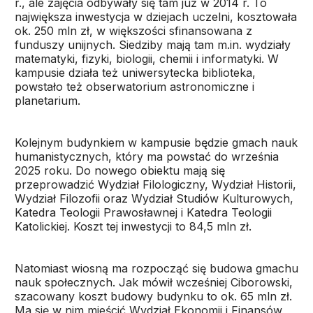
r., ale zajęcia odbywały się tam już w 2014 r. To
największa inwestycja w dziejach uczelni, kosztowała
ok. 250 mln zł, w większości sfinansowana z
funduszy unijnych. Siedziby mają tam m.in. wydziały
matematyki, fizyki, biologii, chemii i informatyki. W
kampusie działa też uniwersytecka biblioteka,
powstało też obserwatorium astronomiczne i
planetarium.
Kolejnym budynkiem w kampusie będzie gmach nauk
humanistycznych, który ma powstać do września
2025 roku. Do nowego obiektu mają się
przeprowadzić Wydział Filologiczny, Wydział Historii,
Wydział Filozofii oraz Wydział Studiów Kulturowych,
Katedra Teologii Prawosławnej i Katedra Teologii
Katolickiej. Koszt tej inwestycji to 84,5 mln zł.
Natomiast wiosną ma rozpocząć się budowa gmachu
nauk społecznych. Jak mówił wcześniej Ciborowski,
szacowany koszt budowy budynku to ok. 65 mln zł.
Ma się w nim mieścić Wydział Ekonomii i Finansów,