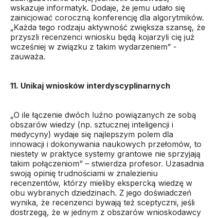
wskazuje informatyk. Dodaje, że jemu udało się
zainicjować coroczną konferencję dla algorytmików.
„Każda tego rodzaju aktywność zwiększa szansę, że
przyszli recenzenci wniosku będą kojarzyli cię już
wcześniej w związku z takim wydarzeniem” -
zauważa.
11. Unikaj wniosków interdyscyplinarnych
„O ile łączenie dwóch luźno powiązanych ze sobą
obszarów wiedzy (np. sztucznej inteligencji i
medycyny) wydaje się najlepszym polem dla
innowacji i dokonywania naukowych przełomów, to
niestety w praktyce systemy grantowe nie sprzyjają
takim połączeniom” – stwierdza profesor. Uzasadnia
swoją opinię trudnościami w znalezieniu
recenzentów, którzy mieliby ekspercką wiedzę w
obu wybranych dziedzinach. Z jego doświadczeń
wynika, że recenzenci bywają też sceptyczni, jeśli
dostrzegą, że w jednym z obszarów wnioskodawcy