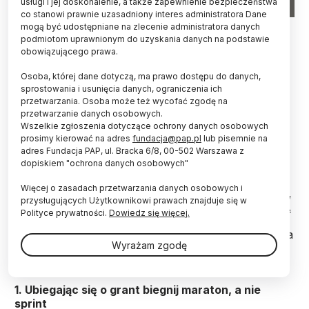
usługi i jej doskonalenie, a także zapewnienie bezpieczeństwa
co stanowi prawnie uzasadniony interes administratora Dane
Prof. Piotr Sankowski. Źródło: IDEAS NCBR
mogą być udostępniane na zlecenie administratora danych
podmiotom uprawnionym do uzyskania danych na podstawie
obowiązującego prawa.
Popularyzacja własnych badań, pisanie wniosku
językiem przystępnym dla laików, szukanie
Osoba, której dane dotyczą, ma prawo dostępu do danych,
kontekstów i zastosowań – to wybrane kroki do
sprostowania i usunięcia danych, ograniczenia ich
sukcesu w zdobyciu grantu ERC, jakie
przetwarzania. Osoba może też wycofać zgodę na
rekomenduje polskim naukowcom prof. Pior
przetwarzanie danych osobowych.
Sankowski z Uniwersytetu Warszawskiego.
Wszelkie zgłoszenia dotyczące ochrony danych osobowych
prosimy kierować na adres
fundacja@pap.pl
lub pisemnie na
adres Fundacja PAP, ul. Bracka 6/8, 00-502 Warszawa z
dopiskiem "ochrona danych osobowych"
Podczas spotkania w IDEAS NCBR (ośrodku
badawczo-rozwojowym w obszarze sztucznej
Więcej o zasadach przetwarzania danych osobowych i
inteligencji) informatyk radził naukowcom, co zrobić,
przysługujących Użytkownikowi prawach znajduje się w
aby aplikacja o grant zakończyła się sukcesem.
Prof.
Polityce prywatności.
Dowiedz się więcej.
Sankowski
w 12 punktach nakreślił sprawdzone
metody ubiegania się o środki europejskie na badania
Wyrażam zgodę
naukowe.
1. Ubiegając się o grant biegnij maraton, a nie
sprint