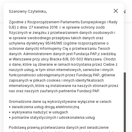
PL
EN
Szanowny Czytelniku,
Zgodnie z Rozporządzeniem Parlamentu Europejskiego i Rady
(UE) z dnia 27 kwietnia 2016 r. w sprawie ochrony osób
GRANTY I KONKURSY
fizycznych w związku z przetwarzaniem danych osobowych i
w sprawie swobodnego przepływu takich danych oraz
12 kroków do grantu ERC
uchylenia dyrektywy 95/46/WE (ogólne rozporządzenie o
ochronie danych) informujemy Cię o przetwarzaniu Twoich
07.10.2023
aktualizacja: 07.10.2023
danych. Administratorem danych jest Fundacja PAP,z siedzibą
6 minut czytania
w Warszawie przy ulicy Bracka 6/8, 00-502 Warszawa. Chodzi
o dane, które są zbierane w ramach korzystania przez Ciebie z
naszych usług, w tym stron internetowych, serwisów i innych
funkcjonalności udostępnianych przez Fundację PAP, głównie
zapisanych w plikach cookies i innych identyfikatorach
internetowych, które są instalowane na naszych stronach przez
nas oraz naszych zaufanych partnerów Fundacji PAP.
Gromadzone dane są wykorzystywane wyłącznie w celach:
• świadczenia usług drogą elektroniczną
• wykrywania nadużyć w usługach
• pomiarów statystycznych i udoskonalenia usług
Podstawą prawną przetwarzania danych jest świadczenie