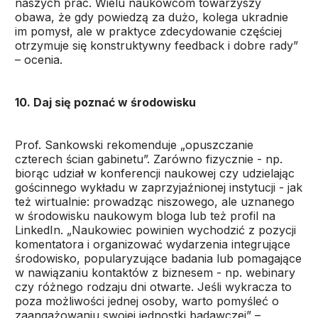
naszych prac. Wielu naukowcom towarzyszy
obawa, że gdy powiedzą za dużo, kolega ukradnie
im pomysł, ale w praktyce zdecydowanie częściej
otrzymuje się konstruktywny feedback i dobre rady”
– ocenia.
10. Daj się poznać w środowisku
Prof. Sankowski rekomenduje „opuszczanie
czterech ścian gabinetu”. Zarówno fizycznie - np.
biorąc udział w konferencji naukowej czy udzielając
gościnnego wykładu w zaprzyjaźnionej instytucji - jak
też wirtualnie: prowadząc niszowego, ale uznanego
w środowisku naukowym bloga lub też profil na
LinkedIn. „Naukowiec powinien wychodzić z pozycji
komentatora i organizować wydarzenia integrujące
środowisko, popularyzujące badania lub pomagające
w nawiązaniu kontaktów z biznesem - np. webinary
czy różnego rodzaju dni otwarte. Jeśli wykracza to
poza możliwości jednej osoby, warto pomyśleć o
zaangażowaniu swojej jednostki badawczej” –