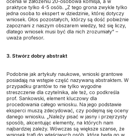
ocenia w założeniu 20-osobowa komisja, a w
praktyce tylko 4-5 osób. „Z tego grona zwykle tylko
jedna osoba to ekspert w dziedzinie, której dotyczy
wniosek. Głos pozostałych, którzy są dość pobieżnie
zapoznani z naszym obszarem wiedzy, też się liczy,
dlatego wniosek musi być dla nich zrozumiały” –
uważa profesor.
3. Stwórz dobry abstrakt
Podobnie jak artykuły naukowe, wnioski grantowe
posiadają na wstępie część nazywaną abstraktem. W
przypadku grantów to nie tylko wygodne
streszczenie dla czytelnika, ale też, co podkreśla
prof. Sankowski, element kluczowy dla
procedowania całego wniosku. Na jego podstawie
eksperci muszą zdecydować, czy podejmą się oceny
danego wniosku. „Należy pisać w jasny i przejrzysty
sposób, akcentując elementy, na których nam
najbardziej zależy. Wówczas są większe szanse, że
wniosek trafi do właściwych osób, które będą go w