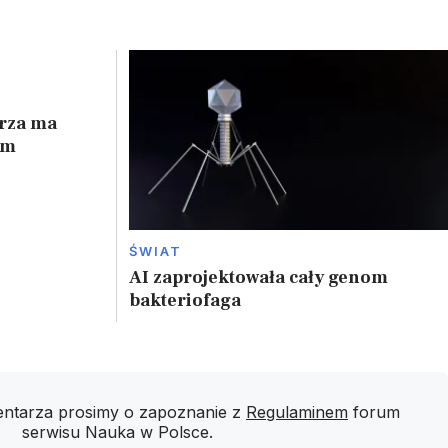
trza ma
ym
ŚWIAT
AI zaprojektowała cały genom
bakteriofaga
ntarza prosimy o zapoznanie z
Regulaminem
forum
serwisu Nauka w Polsce.