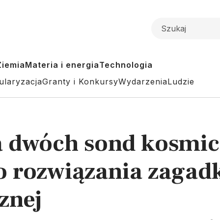
Ziemia
Materia i energia
Technologia
ularyzacja
Granty i Konkursy
Wydarzenia
Ludzie
 dwóch sond kosmic
rozwiązania zagadk
znej