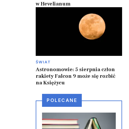
w Hevelianum
ŚWIAT
Astronomowie: 5 sierpnia człon
rakiety Falcon 9 może się rozbić
na Księżycu
POLECANE