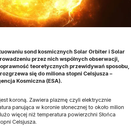
uowaniu sond kosmicznych Solar Orbiter i Solar
prowadzeniu przez nich wspólnych obserwacji,
 poprawność teoretycznych przewidywań sposobu,
rozgrzewa się do miliona stopni Celsjusza –
gencja Kosmiczna (ESA).
est koroną. Zawiera plazmę czyli elektrycznie
ura panująca w koronie słonecznej to około milion
 dużo więcej niż temperatura powierzchni Słońca
pni Celsjusza.