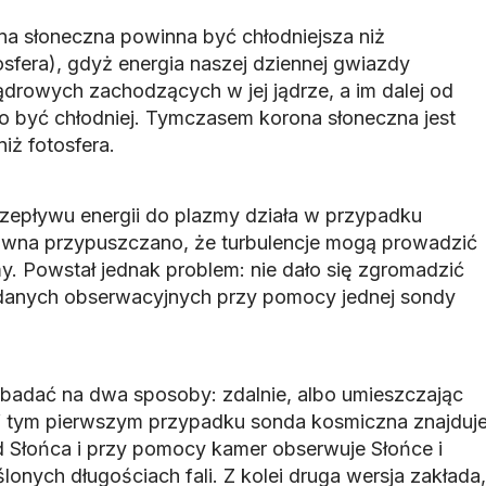
a słoneczna powinna być chłodniejsza niż
sfera), gdyż energia naszej dziennej gwiazdy
ądrowych zachodzących w jej jądrze, a im dalej od
no być chłodniej. Tymczasem korona słoneczna jest
iż fotosfera.
zepływu energii do plazmy działa w przypadku
awna przypuszczano, że turbulencje mogą prowadzić
y. Powstał jednak problem: nie dało się zgromadzić
danych obserwacyjnych przy pomocy jednej sondy
badać na dwa sposoby: zdalnie, albo umieszczając
 W tym pierwszym przypadku sonda kosmiczna znajduj
od Słońca i przy pomocy kamer obserwuje Słońce i
onych długościach fali. Z kolei druga wersja zakłada,