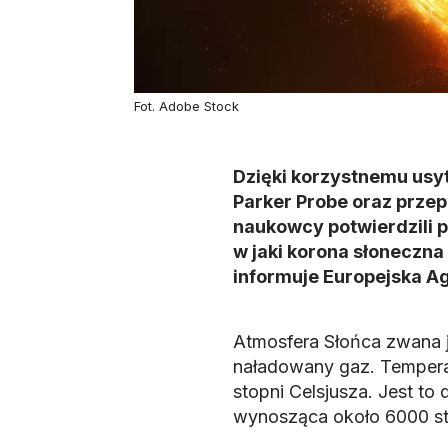
Fot. Adobe Stock
Dzięki korzystnemu usyt
Parker Probe oraz prze
naukowcy potwierdzili
w jaki korona słoneczna 
informuje Europejska A
Atmosfera Słońca zwana j
naładowany gaz. Temperat
stopni Celsjusza. Jest to
wynosząca około 6000 sto