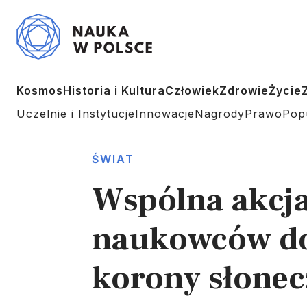
Kosmos
Historia i Kultura
Człowiek
Zdrowie
Życie
Uczelnie i Instytucje
Innowacje
Nagrody
Prawo
Pop
ŚWIAT
Wspólna akcja
naukowców do 
korony słonec