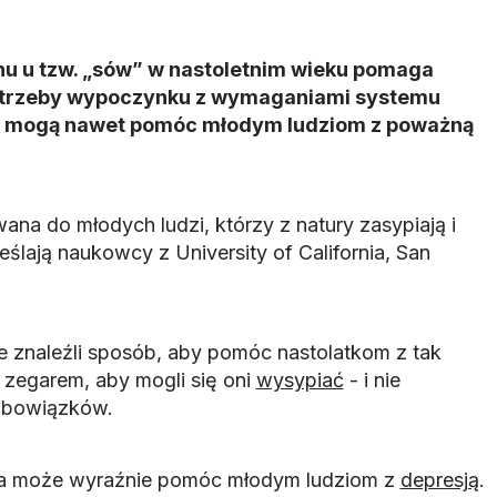
u u tzw. „sów” w nastoletnim wieku pomaga
potrzeby wypoczynku z wymaganiami systemu
dy mogą nawet pomóc młodym ludziom z poważną
wana do młodych ludzi, którzy z natury zasypiają i
eślają naukowcy z University of California, San
e znaleźli sposób, aby pomóc nastolatkom z tak
 zegarem, aby mogli się oni
wysypiać
- i nie
obowiązków.
da może wyraźnie pomóc młodym ludziom z
depresją
.