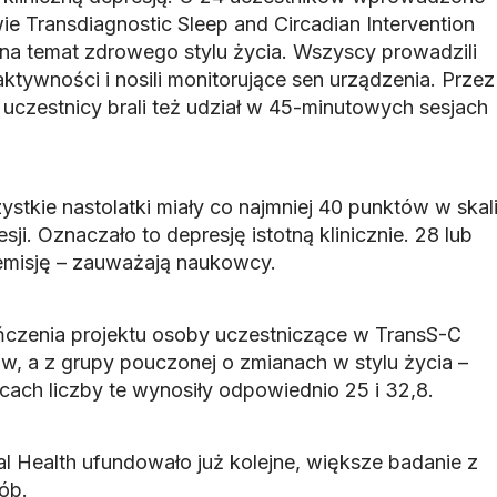
e Transdiagnostic Sleep and Circadian Intervention
na temat zdrowego stylu życia. Wszyscy prowadzili
aktywności i nosili monitorujące sen urządzenia. Przez
 uczestnicy brali też udział w 45-minutowych sesjach
stkie nastolatki miały co najmniej 40 punktów w skal
esji. Oznaczało to depresję istotną klinicznie. 28 lub
emisję – zauważają naukowcy.
ńczenia projektu osoby uczestniczące w TransS-C
ów, a z grupy pouczonej o zmianach w stylu życia –
cach liczby te wynosiły odpowiednio 25 i 32,8.
tal Health ufundowało już kolejne, większe badanie z
ób.