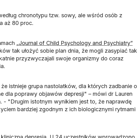
 według chronotypu tzw. sowy, ale wśród osób z
a aż 80 proc.
łamach
„Journal of Child Psychology and Psychiatry”
ów tak ułożyć sobie plan dnia, że mogli zasypiać tak
elikatnie przyzwyczajali swoje organizmy do coraz
a.
 że istnieje grupa nastolatków, dla których zadbanie o
ne dla poprawy objawów depresji" – mówi dr Lauren
. - "Drugim istotnym wynikiem jest to, że naprawdę
życiem bardziej zgodnym z ich biologicznymi rytmami
 kliniczną depresją. U 24 uczestników wprowadzono