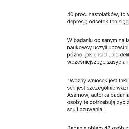
40 proc. nastolatków, to
depresją odsetek ten sięg
W badaniu opisanym na 
naukowcy uczyli uczestnik
późno, jak chcieli, ale d
wcześniejszego zasypiani
"Ważny wniosek jest taki,
sen jest szczególnie waż
Asarnow, autorka badania
osoby te potrzebują żyć 
snu i czuwania".
Badanie objęło 42 osób z