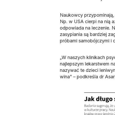
Naukowcy przypominają, 
Np. w USA cierpi na nią a
odpowiada na leczenie. N
zasypiania są bardziej z
próbami samobójczymi i o
„W naszych klinikach psy
najlepszym lekarstwem n
nazywać te dzieci leniwymi
wina” – podkreśla dr Asa