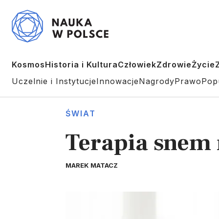
Kosmos
Historia i Kultura
Człowiek
Zdrowie
Życie
Uczelnie i Instytucje
Innowacje
Nagrody
Prawo
Pop
ŚWIAT
Terapia snem 
MAREK MATACZ