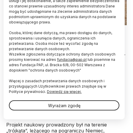
usługi i jej doskonalenie, a także zapewnienie bezpieczeństwa
co stanowi prawnie uzasadniony interes administratora Dane
mogą być udostępniane na zlecenie administratora danych
podmiotom uprawnionym do uzyskania danych na podstawie
obowiązującego prawa.
Adobe Stock, Uniwersytet Humboldta
Osoba, której dane dotyczą, ma prawo dostępu do danych,
sprostowania i usunięcia danych, ograniczenia ich
Niezidentyfikowani sprawcy niemal całkowicie
przetwarzania. Osoba może też wycofać zgodę na
ogołocili z owoców jabłonie, które były objęte
przetwarzanie danych osobowych.
projektem badawczym; doszło do tego w Binzen k.
Wszelkie zgłoszenia dotyczące ochrony danych osobowych
Loerrach (Badenia-Wirtembergia) –
prosimy kierować na adres
fundacja@pap.pl
lub pisemnie na
poinformowała w czwartek dpa. Zdarzenie miało
adres Fundacja PAP, ul. Bracka 6/8, 00-502 Warszawa z
dopiskiem "ochrona danych osobowych"
miejsce w połowie sierpnia.
Więcej o zasadach przetwarzania danych osobowych i
przysługujących Użytkownikowi prawach znajduje się w
W sumie ukradziono 400 kg jabłek specjalnych
Polityce prywatności.
Dowiedz się więcej.
odmian – podała policja. Owoce były zabezpieczone
specjalnym ogrodzeniem, chroniącym przed dzikimi
Wyrażam zgodę
zwierzętami.
Projekt naukowy prowadzony był na terenie
„trójkąta”, leżącego na pograniczu Niemiec,