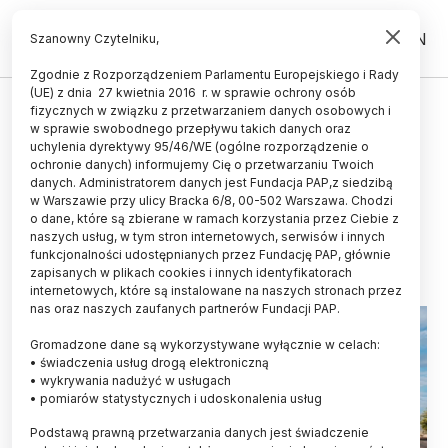
PL
EN
Szanowny Czytelniku,
Zgodnie z Rozporządzeniem Parlamentu Europejskiego i Rady
(UE) z dnia 27 kwietnia 2016 r. w sprawie ochrony osób
ŚWIAT
fizycznych w związku z przetwarzaniem danych osobowych i
w sprawie swobodnego przepływu takich danych oraz
Niemcy/ Ukradziono 400 kg
uchylenia dyrektywy 95/46/WE (ogólne rozporządzenie o
jabłek, służących Uniwersytetowi
ochronie danych) informujemy Cię o przetwarzaniu Twoich
danych. Administratorem danych jest Fundacja PAP,z siedzibą
Humboldta do celów badawczych
w Warszawie przy ulicy Bracka 6/8, 00-502 Warszawa. Chodzi
o dane, które są zbierane w ramach korzystania przez Ciebie z
09.09.2023
aktualizacja: 09.09.2023
naszych usług, w tym stron internetowych, serwisów i innych
1 minuta czytania
funkcjonalności udostępnianych przez Fundację PAP, głównie
zapisanych w plikach cookies i innych identyfikatorach
internetowych, które są instalowane na naszych stronach przez
nas oraz naszych zaufanych partnerów Fundacji PAP.
Gromadzone dane są wykorzystywane wyłącznie w celach:
• świadczenia usług drogą elektroniczną
• wykrywania nadużyć w usługach
• pomiarów statystycznych i udoskonalenia usług
Podstawą prawną przetwarzania danych jest świadczenie