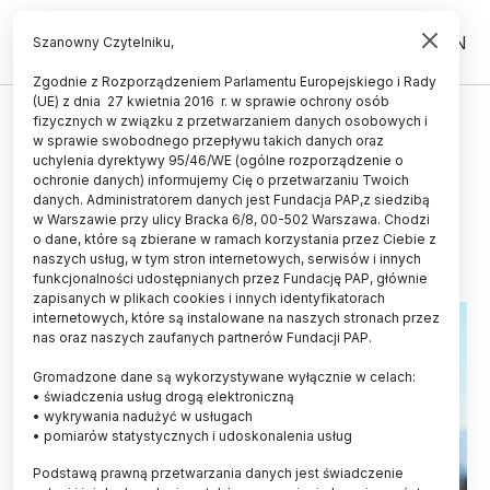
PL
EN
Szanowny Czytelniku,
Zgodnie z Rozporządzeniem Parlamentu Europejskiego i Rady
(UE) z dnia 27 kwietnia 2016 r. w sprawie ochrony osób
ŻYCIE
fizycznych w związku z przetwarzaniem danych osobowych i
w sprawie swobodnego przepływu takich danych oraz
Leczenie krów ich komórkami
uchylenia dyrektywy 95/46/WE (ogólne rozporządzenie o
macierzystymi
ochronie danych) informujemy Cię o przetwarzaniu Twoich
danych. Administratorem danych jest Fundacja PAP,z siedzibą
w Warszawie przy ulicy Bracka 6/8, 00-502 Warszawa. Chodzi
16.06.2023
aktualizacja: 16.06.2023
o dane, które są zbierane w ramach korzystania przez Ciebie z
2 minuty czytania
naszych usług, w tym stron internetowych, serwisów i innych
funkcjonalności udostępnianych przez Fundację PAP, głównie
zapisanych w plikach cookies i innych identyfikatorach
internetowych, które są instalowane na naszych stronach przez
nas oraz naszych zaufanych partnerów Fundacji PAP.
Gromadzone dane są wykorzystywane wyłącznie w celach:
• świadczenia usług drogą elektroniczną
• wykrywania nadużyć w usługach
• pomiarów statystycznych i udoskonalenia usług
Podstawą prawną przetwarzania danych jest świadczenie