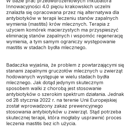
W bazie prac przedwdrożeniowych Inkubatora
Innowacyjności 4.0 pięciu krakowskich uczelni
znalazła się opracowana przez nią alternatywa dla
antybiotyków w terapii leczeniu stanów zapalnych
wymienia (mastitis) krów mlecznych. Terapia z
użyciem komórek macierzystych ma przyspieszyć
eliminację stanów zapalnych i wspomóc regenerację
wymienia, a tym samym ograniczy występowanie
mastitis w stadach bydła mlecznego.
Badaczka wyjaśnia, że problem z powtarzającymi się
stanami zapalnymi gruczołów mlecznych u zwierząt
hodowanych występuje w wielu stadach bydła
mlecznego. Jak dotąd jedynym skutecznym
sposobem walki z chorobą jest stosowanie
antybiotyków o szerokim spektrum działania. Jednak
od 28 stycznia 2022 r. na terenie Unii Europejskiej
został wprowadzony zakaz prewencyjnego
stosowania antybiotyków u zwierząt. Stąd potrzeba
skutecznej terapii, która mogłaby usprawnić proces
leczenia mastitis bez ich użycia.