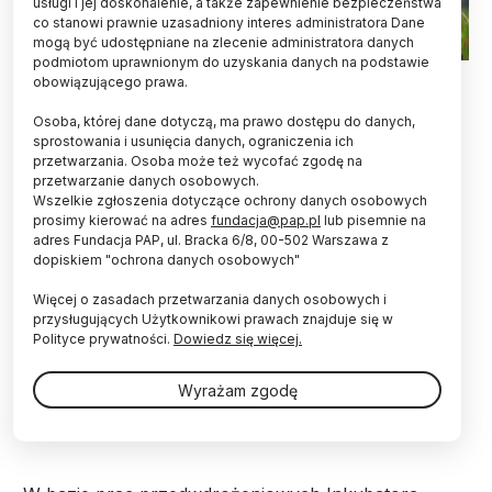
usługi i jej doskonalenie, a także zapewnienie bezpieczeństwa
co stanowi prawnie uzasadniony interes administratora Dane
mogą być udostępniane na zlecenie administratora danych
podmiotom uprawnionym do uzyskania danych na podstawie
Fot. Adobe Stock
obowiązującego prawa.
Ze stanami zapalnymi gruczołów mlecznych w
Osoba, której dane dotyczą, ma prawo dostępu do danych,
stadach krów można walczyć bez użycia
sprostowania i usunięcia danych, ograniczenia ich
przetwarzania. Osoba może też wycofać zgodę na
antybiotyków. Naukowcy opracowali terapię z
przetwarzanie danych osobowych.
użyciem komórek macierzystych z tkanki
Wszelkie zgłoszenia dotyczące ochrony danych osobowych
tłuszczowej.
prosimy kierować na adres
fundacja@pap.pl
lub pisemnie na
adres Fundacja PAP, ul. Bracka 6/8, 00-502 Warszawa z
dopiskiem "ochrona danych osobowych"
"Zawiesina komórek macierzystych wpływa
bezpośrednio na ograniczenie wzrostu bakterii,
Więcej o zasadach przetwarzania danych osobowych i
takich jak gronkowiec złocisty czy E. coli, które są
przysługujących Użytkownikowi prawach znajduje się w
podstawowymi patogenami wywołującymi kliniczne i
Polityce prywatności.
Dowiedz się więcej.
podkliniczne stany zapalne wymienia krów" -
zapewnia dr inż. Joanna Pokorska z Uniwersytetu
Wyrażam zgodę
Rolniczego w Krakowie, cytowana w materiale
udostępnionym dla uczelni.