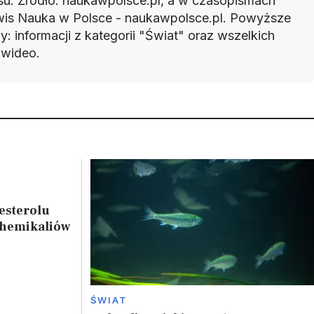
u: Źródło: naukawpolsce.pl, a w czasopismach
rwis Nauka w Polsce - naukawpolsce.pl. Powyższe
: informacji z kategorii "Świat" oraz wszelkich
w wideo.
esterolu
chemikaliów
ŚWIAT