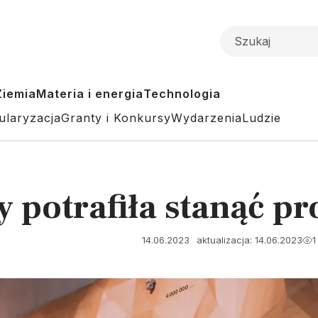
Ziemia
Materia i energia
Technologia
ularyzacja
Granty i Konkursy
Wydarzenia
Ludzie
 potrafiła stanąć pr
14.06.2023
aktualizacja: 14.06.2023
1