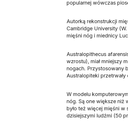
popularnej wówczas piose
Autorką rekonstrukcji mię
Cambridge University (W
mięśni nóg i miednicy Luc
Australopithecus afarensi
wzrostu), miał mniejszy m
nogach. Przystosowany by
Australopiteki przetrwały o
W modelu komputerowym z
nóg. Są one większe niż w
było też więcej mięśni w 
dzisiejszymi ludźmi (50 pr