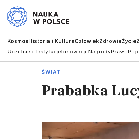
Kosmos
Historia i Kultura
Człowiek
Zdrowie
Życie
Uczelnie i Instytucje
Innowacje
Nagrody
Prawo
Pop
ŚWIAT
Prababka Lucy