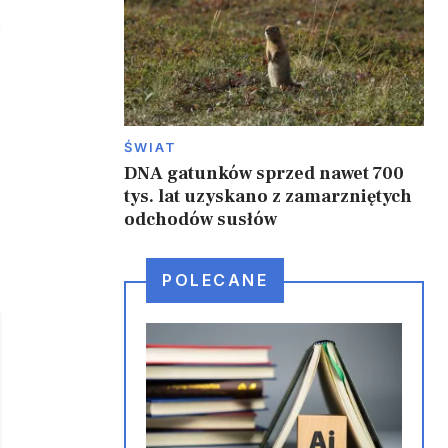
.
ŚWIAT
DNA gatunków sprzed nawet 700
tys. lat uzyskano z zamarzniętych
odchodów susłów
POLECANE