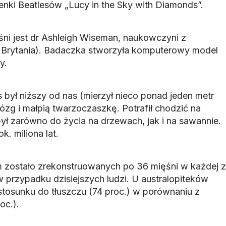
nki Beatlesów „Lucy in the Sky with Diamonds”.
śni jest dr Ashleigh Wiseman, naukowczyni z
. Brytania). Badaczka stworzyła komputerowy model
y.
s był niższy od nas (mierzył nieco ponad jeden metr
ózg i małpią twarzoczaszkę. Potrafił chodzić na
ł zarówno do życia na drzewach, jak i na sawannie.
k. miliona lat.
ostało zrekonstruowanych po 36 mięśni w każdej z
 przypadku dzisiejszych ludzi. U australopiteków
stosunku do tłuszczu (74 proc.) w porównaniu z
oc.).