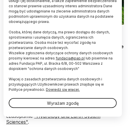
usługi i jej doskonalenie, a także zapewnienie bezpieczeństwa
co stanowi prawnie uzasadniony interes administratora Dane
mogą być udostępniane na zlecenie administratora danych
podmiotom uprawnionym do uzyskania danych na podstawie
obowiązującego prawa.
Fot. Adobe Stock
Osoba, której dane dotyczą, ma prawo dostępu do danych,
sprostowania i usunięcia danych, ograniczenia ich
Roślinność działa jak naturalny filtr dla osadów i
przetwarzania. Osoba może też wycofać zgodę na
zanieczyszczeń, wspomagając samooczyszczanie
przetwarzanie danych osobowych.
się wody. Naukowczyni z IGF PAN zwraca uwagę,
Wszelkie zgłoszenia dotyczące ochrony danych osobowych
że w kanałach rolniczych ma to szczególne
prosimy kierować na adres
fundacja@pap.pl
lub pisemnie na
znaczenie, ponieważ rośliny zatrzymują
adres Fundacja PAP, ul. Bracka 6/8, 00-502 Warszawa z
dopiskiem "ochrona danych osobowych"
pozostałości nawozów i środków ochrony roślin.
Więcej o zasadach przetwarzania danych osobowych i
przysługujących Użytkownikowi prawach znajduje się w
Wnioski z badań dr hab. inż. Moniki Kalinowskiej,
Polityce prywatności.
Dowiedz się więcej.
prof. PAN z Instytutu Geofizyki PAN, która zajmuje
się modelowaniem rozprzestrzeniania się
Wyrażam zgodę
zanieczyszczeń w kanałach otwartych (czyli
rzekach, strumieniach itp.), zostały opublikowane z
czasopiśmie
"Hydrology and Earth System
Sciences"
.