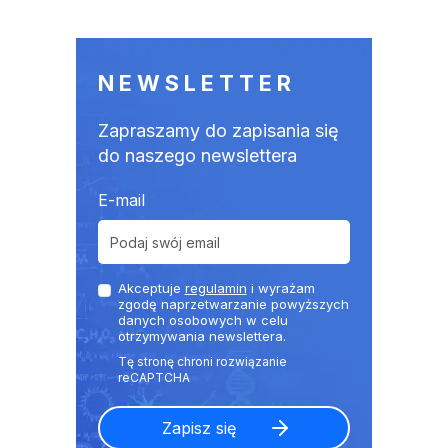
NEWSLETTER
Zapraszamy do zapisania się
do naszego newslettera
E-mail
Akceptuje
regulamin
i wyrażam
zgodę naprzetwarzanie powyższych
danych osobowych w celu
otrzymywania newslettera.