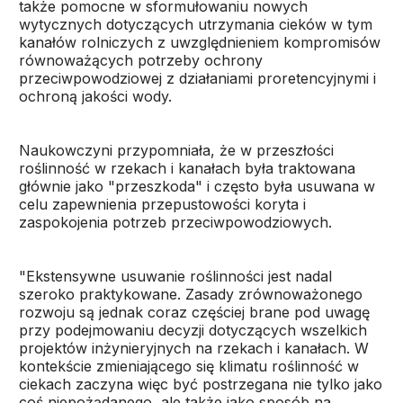
także pomocne w sformułowaniu nowych
wytycznych dotyczących utrzymania cieków w tym
kanałów rolniczych z uwzględnieniem kompromisów
równoważących potrzeby ochrony
przeciwpowodziowej z działaniami proretencyjnymi i
ochroną jakości wody.
Naukowczyni przypomniała, że w przeszłości
roślinność w rzekach i kanałach była traktowana
głównie jako "przeszkoda" i często była usuwana w
celu zapewnienia przepustowości koryta i
zaspokojenia potrzeb przeciwpowodziowych.
"Ekstensywne usuwanie roślinności jest nadal
szeroko praktykowane. Zasady zrównoważonego
rozwoju są jednak coraz częściej brane pod uwagę
przy podejmowaniu decyzji dotyczących wszelkich
projektów inżynieryjnych na rzekach i kanałach. W
kontekście zmieniającego się klimatu roślinność w
ciekach zaczyna więc być postrzegana nie tylko jako
coś niepożądanego, ale także jako sposób na