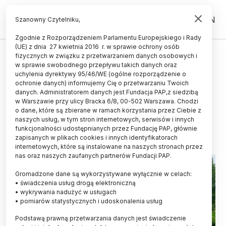
PL
EN
Szanowny Czytelniku,
Zgodnie z Rozporządzeniem Parlamentu Europejskiego i Rady
(UE) z dnia 27 kwietnia 2016 r. w sprawie ochrony osób
ŻYCIE
fizycznych w związku z przetwarzaniem danych osobowych i
w sprawie swobodnego przepływu takich danych oraz
Dzięki roślinom w kanałach
uchylenia dyrektywy 95/46/WE (ogólne rozporządzenie o
rolniczych do rzek trafia mniej
ochronie danych) informujemy Cię o przetwarzaniu Twoich
danych. Administratorem danych jest Fundacja PAP,z siedzibą
pozostałości z nawozów
w Warszawie przy ulicy Bracka 6/8, 00-502 Warszawa. Chodzi
o dane, które są zbierane w ramach korzystania przez Ciebie z
13.06.2023
aktualizacja: 15.06.2023
naszych usług, w tym stron internetowych, serwisów i innych
3 minuty czytania
funkcjonalności udostępnianych przez Fundację PAP, głównie
zapisanych w plikach cookies i innych identyfikatorach
Read the English version of this article
internetowych, które są instalowane na naszych stronach przez
nas oraz naszych zaufanych partnerów Fundacji PAP.
Gromadzone dane są wykorzystywane wyłącznie w celach:
• świadczenia usług drogą elektroniczną
• wykrywania nadużyć w usługach
• pomiarów statystycznych i udoskonalenia usług
Podstawą prawną przetwarzania danych jest świadczenie