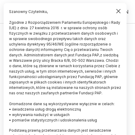
PL
EN
Szanowny Czytelniku,
Zgodnie z Rozporządzeniem Parlamentu Europejskiego i Rady
(UE) z dnia 27 kwietnia 2016 r. w sprawie ochrony osób
ŚWIAT
fizycznych w związku z przetwarzaniem danych osobowych i
w sprawie swobodnego przepływu takich danych oraz
Dwa 500-letnie wraki wzbogacą
uchylenia dyrektywy 95/46/WE (ogólne rozporządzenie o
wiedzę o historii Jedwabnego
ochronie danych) informujemy Cię o przetwarzaniu Twoich
danych. Administratorem danych jest Fundacja PAP,z siedzibą
Szlaku
w Warszawie przy ulicy Bracka 6/8, 00-502 Warszawa. Chodzi
o dane, które są zbierane w ramach korzystania przez Ciebie z
10.06.2023
aktualizacja: 15.06.2023
naszych usług, w tym stron internetowych, serwisów i innych
2 minuty czytania
funkcjonalności udostępnianych przez Fundację PAP, głównie
zapisanych w plikach cookies i innych identyfikatorach
internetowych, które są instalowane na naszych stronach przez
nas oraz naszych zaufanych partnerów Fundacji PAP.
Gromadzone dane są wykorzystywane wyłącznie w celach:
• świadczenia usług drogą elektroniczną
• wykrywania nadużyć w usługach
• pomiarów statystycznych i udoskonalenia usług
Podstawą prawną przetwarzania danych jest świadczenie