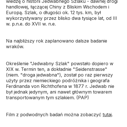
wiedzę o historii Jedwabnego Szlaku - dawnej drogi
handlowej, łączącej Chiny z Bliskim Wschodem i
Europą. Szlak, o długości ok. 12 tys. km, był
wykorzystywany przez blisko dwa tysiące lat, od III
w. p.n.e. do XVII w. n.e.
Na najbliższy rok zaplanowano dalsze badanie
wraków.
Określenie "Jedwabny Szlak" powstało dopiero w
XIX w. Termin ten, a dokładnie "Seidenstrasse"
(niem. "droga jedwabna"), został po raz pierwszy
użyty przez niemieckiego podróżnika i geografa
Ferdinanda von Richthofena w 1877 r. Jedwab nie
był jednak jedynym, ani nawet głównym towarem
transportowanym tym szlakiem. (PAP)
Film z podwodnych badań można zobaczyć
tutaj
.