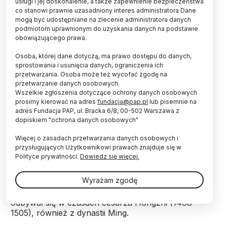
usługi i jej doskonalenie, a także zapewnienie bezpieczeństwa
co stanowi prawnie uzasadniony interes administratora Dane
mogą być udostępniane na zlecenie administratora danych
podmiotom uprawnionym do uzyskania danych na podstawie
obowiązującego prawa.
Fot. Adobe Stock
Osoba, której dane dotyczą, ma prawo dostępu do danych,
sprostowania i usunięcia danych, ograniczenia ich
Odnalezienie dwóch wraków statków na dnie
przetwarzania. Osoba może też wycofać zgodę na
Morza Południowochińskiego otwiera nowy
przetwarzanie danych osobowych.
rozdział w historii chińskiej archeologii podwodnej
Wszelkie zgłoszenia dotyczące ochrony danych osobowych
- ogłosiła chińska agencja informacyjna Xinhua.
prosimy kierować na adres
fundacja@pap.pl
lub pisemnie na
adres Fundacja PAP, ul. Bracka 6/8, 00-502 Warszawa z
dopiskiem "ochrona danych osobowych"
Zatopione statki zostały odkryte na głębokości około
Więcej o zasadach przetwarzania danych osobowych i
1500 m. W jednym z wraków odnaleziono porcelanę
przysługujących Użytkownikowi prawach znajduje się w
- ponad 100 tys. sztuk, pochodzących z czasów
Polityce prywatności.
Dowiedz się więcej.
cesarza Zhengde (1506-1521) z dynastii Ming (1368-
1644). W drugim natrafiono na liczne kłody drewna.
Wyrażam zgodę
Badacze uznali, że ładunek z tego statku miał
dopłynąć do Chin. Datowanie wskazuje, że rejs
odbywał się w czasach cesarza Hongzhi (1488-
1505), również z dynastii Ming.