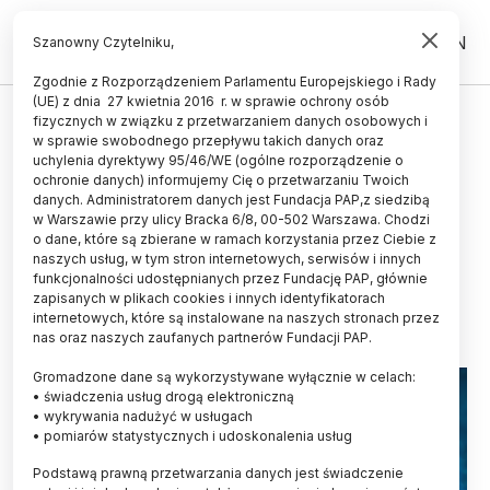
PL
EN
Szanowny Czytelniku,
Zgodnie z Rozporządzeniem Parlamentu Europejskiego i Rady
(UE) z dnia 27 kwietnia 2016 r. w sprawie ochrony osób
ZDROWIE
fizycznych w związku z przetwarzaniem danych osobowych i
w sprawie swobodnego przepływu takich danych oraz
Prof. Mitkowski: jedynie 20 proc.
uchylenia dyrektywy 95/46/WE (ogólne rozporządzenie o
chorych po zawale serca osiąga
ochronie danych) informujemy Cię o przetwarzaniu Twoich
danych. Administratorem danych jest Fundacja PAP,z siedzibą
właściwy poziom złego
w Warszawie przy ulicy Bracka 6/8, 00-502 Warszawa. Chodzi
o dane, które są zbierane w ramach korzystania przez Ciebie z
cholesterolu LDL
naszych usług, w tym stron internetowych, serwisów i innych
funkcjonalności udostępnianych przez Fundację PAP, głównie
04.05.2023
aktualizacja: 04.05.2023
zapisanych w plikach cookies i innych identyfikatorach
3 minuty czytania
internetowych, które są instalowane na naszych stronach przez
nas oraz naszych zaufanych partnerów Fundacji PAP.
Gromadzone dane są wykorzystywane wyłącznie w celach:
• świadczenia usług drogą elektroniczną
• wykrywania nadużyć w usługach
• pomiarów statystycznych i udoskonalenia usług
Podstawą prawną przetwarzania danych jest świadczenie