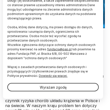
usługi i jej doskonalenie, a także zapewnienie bezpieczeństwa
co stanowi prawnie uzasadniony interes administratora Dane
mogą być udostępniane na zlecenie administratora danych
podmiotom uprawnionym do uzyskania danych na podstawie
obowiązującego prawa.
Osoba, której dane dotyczą, ma prawo dostępu do danych,
Fot. Adobe Stock
sprostowania i usunięcia danych, ograniczenia ich
przetwarzania. Osoba może też wycofać zgodę na
przetwarzanie danych osobowych.
Nawet osoby po zawale serca nie przestrzegają
Wszelkie zgłoszenia dotyczące ochrony danych osobowych
zaleceń lekarzy. Jedynie 20 proc. z nich osiąga
prosimy kierować na adres
fundacja@pap.pl
lub pisemnie na
właściwy poziom tzw. złego cholesterolu (LDL) -
adres Fundacja PAP, ul. Bracka 6/8, 00-502 Warszawa z
alarmuje prezes Polskiego Towarzystwa
dopiskiem "ochrona danych osobowych"
Kardiologicznego prof. Przemysław Mitkowski.
Więcej o zasadach przetwarzania danych osobowych i
przysługujących Użytkownikowi prawach znajduje się w
Lekceważenie zbyt wysokiego poziomu cholesterolu
Polityce prywatności.
Dowiedz się więcej.
jest nagminne w całej naszej populacji. Z danych
opublikowanych w ramach kampanii edukacyjnej
Wyrażam zgodę
„Razem możemy więcej i lepiej” wynika, że
zaburzenia lipidowe to najczęściej występujący
czynnik ryzyka chorób układu krążenia w Polsce i
na świecie. W naszym kraju problem ten dotyczy