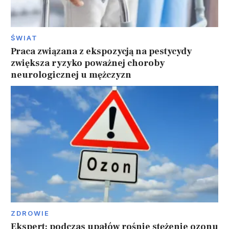
ŚWIAT
Praca związana z ekspozycją na pestycydy
zwiększa ryzyko poważnej choroby
neurologicznej u mężczyzn
ZDROWIE
Ekspert: podczas upałów rośnie stężenie ozonu