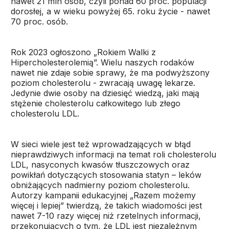
nawet 21 mln osób, czyli ponad 60 proc. populacji
dorosłej, a w wieku powyżej 65. roku życie - nawet
70 proc. osób.
Rok 2023 ogłoszono „Rokiem Walki z
Hipercholesterolemią”. Wielu naszych rodaków
nawet nie zdaje sobie sprawy, że ma podwyższony
poziom cholesterolu - zwracają uwagę lekarze.
Jedynie dwie osoby na dziesięć wiedzą, jaki mają
stężenie cholesterolu całkowitego lub złego
cholesterolu LDL.
W sieci wiele jest też wprowadzających w błąd
nieprawdziwych informacji na temat roli cholesterolu
LDL, nasyconych kwasów tłuszczowych oraz
powikłań dotyczących stosowania statyn – leków
obniżających nadmierny poziom cholesterolu.
Autorzy kampanii edukacyjnej „Razem możemy
więcej i lepiej” twierdzą, że takich wiadomości jest
nawet 7-10 razy więcej niż rzetelnych informacji,
przekonujących o tym, że LDL jest niezależnym