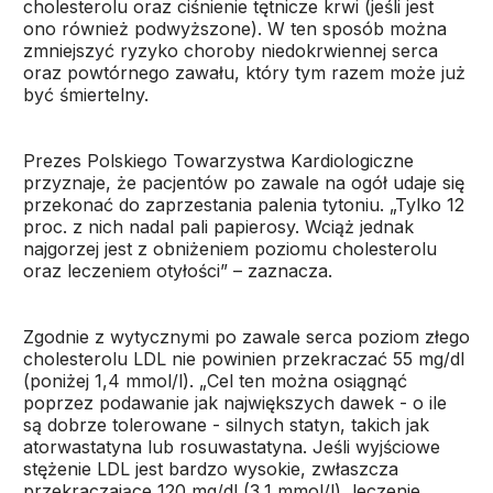
cholesterolu oraz ciśnienie tętnicze krwi (jeśli jest
ono również podwyższone). W ten sposób można
zmniejszyć ryzyko choroby niedokrwiennej serca
oraz powtórnego zawału, który tym razem może już
być śmiertelny.
Prezes Polskiego Towarzystwa Kardiologiczne
przyznaje, że pacjentów po zawale na ogół udaje się
przekonać do zaprzestania palenia tytoniu. „Tylko 12
proc. z nich nadal pali papierosy. Wciąż jednak
najgorzej jest z obniżeniem poziomu cholesterolu
oraz leczeniem otyłości” – zaznacza.
Zgodnie z wytycznymi po zawale serca poziom złego
cholesterolu LDL nie powinien przekraczać 55 mg/dl
(poniżej 1,4 mmol/l). „Cel ten można osiągnąć
poprzez podawanie jak największych dawek - o ile
są dobrze tolerowane - silnych statyn, takich jak
atorwastatyna lub rosuwastatyna. Jeśli wyjściowe
stężenie LDL jest bardzo wysokie, zwłaszcza
przekraczające 120 mg/dl (3,1 mmol/l), leczenie