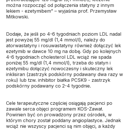
można rozpocząć od połączenia statyny z innym
lekiem - ezetymibem” – wyjaśnia prof. Przemysław
Mitkowski.
Dodaje, że jeśli po 4-6 tygodniach poziom LDL nadal
jest powyżej 55 mg/dl (1,4 mmol/l), należy do
atorwastatyny i rosuwastatyny również dołączyć lek
ezetymib w dawce 10 mg na dobę. Gdy po kolejnych
4-6 tygodniach cholesterol LDL wciąż nie spada
poniżej 55 mg/dl (1,4 mmol/l), trzeba do statyn i
ezetymibu dołączyć nowoczesny i skuteczny lek
inklisiran (zastrzyk podskórny podawany dwa razy w
roku) lub tzw. inhibitor białka PCSK9 - zastrzyk
podskórny podawany co 2-4 tygodnie.
Cele terapeutyczne częściej osiągają pacjenci po
zawale serca objęci programem KOS-Zawał.
Powinien być on prowadzony przez ośrodek, w
którym chory został poddany angioplastyce. Jednak
wciąż nie wszyscy pacjenci są nim objęci, a każdy