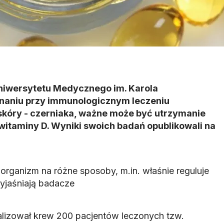
iwersytetu Medycznego im. Karola
naniu przy immunologicznym leczeniu
óry - czerniaka, ważne może być utrzymanie
itaminy D. Wyniki swoich badań opublikowali na
organizm na różne sposoby, m.in. właśnie reguluje
yjaśniają badacze
lizował krew 200 pacjentów leczonych tzw.