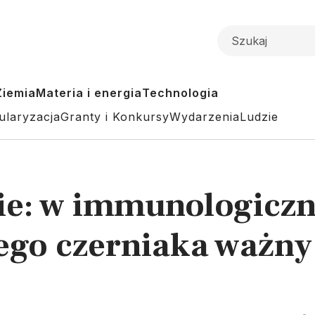
Ziemia
Materia i energia
Technologia
ularyzacja
Granty i Konkursy
Wydarzenia
Ludzie
ie: w immunologicz
go czerniaka ważny