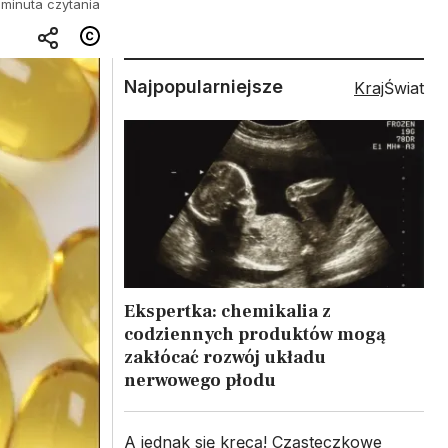
 minuta czytania
Najpopularniejsze
Kraj
Świat
Ekspertka: chemikalia z
codziennych produktów mogą
zakłócać rozwój układu
nerwowego płodu
A jednak się kręcą! Cząsteczkowe