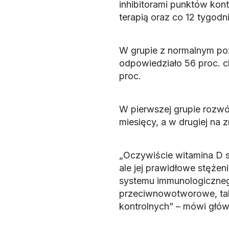
inhibitorami punktów kon
terapią oraz co 12 tygodni
W grupie z normalnym po
odpowiedziało 56 proc. c
proc.
W pierwszej grupie rozwó
miesięcy, a w drugiej na z
„Oczywiście witamina D 
ale jej prawidłowe stężen
systemu immunologiczneg
przeciwnowotworowe, taki
kontrolnych” – mówi głów