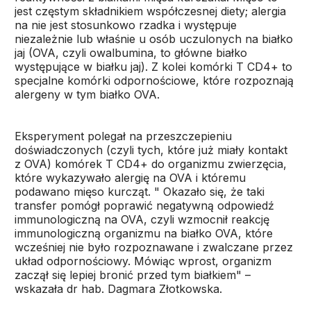
jest częstym składnikiem współczesnej diety; alergia
na nie jest stosunkowo rzadka i występuje
niezależnie lub właśnie u osób uczulonych na białko
jaj (OVA, czyli owalbumina, to główne białko
występujące w białku jaj). Z kolei komórki T CD4+ to
specjalne komórki odpornościowe, które rozpoznają
alergeny w tym białko OVA.
Eksperyment polegał na przeszczepieniu
doświadczonych (czyli tych, które już miały kontakt
z OVA) komórek T CD4+ do organizmu zwierzęcia,
które wykazywało alergię na OVA i któremu
podawano mięso kurcząt. " Okazało się, że taki
transfer pomógł poprawić negatywną odpowiedź
immunologiczną na OVA, czyli wzmocnił reakcję
immunologiczną organizmu na białko OVA, które
wcześniej nie było rozpoznawane i zwalczane przez
układ odpornościowy. Mówiąc wprost, organizm
zaczął się lepiej bronić przed tym białkiem" –
wskazała dr hab. Dagmara Złotkowska.