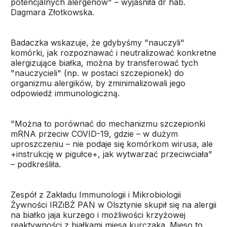
potencjalnych alergenów" – wyjaśniła dr hab.
Dagmara Złotkowska.
Badaczka wskazuje, że gdybyśmy "nauczyli"
komórki, jak rozpoznawać i neutralizować konkretne
alergizujące białka, można by transferować tych
"nauczycieli" (np. w postaci szczepionek) do
organizmu alergików, by zminimalizowali jego
odpowiedź immunologiczną.
"Można to porównać do mechanizmu szczepionki
mRNA przeciw COVID-19, gdzie – w dużym
uproszczeniu – nie podaje się komórkom wirusa, ale
+instrukcję w pigułce+, jak wytwarzać przeciwciała"
– podkreśliła.
Zespół z Zakładu Immunologii i Mikrobiologii
Żywności IRZiBŻ PAN w Olsztynie skupił się na alergii
na białko jaja kurzego i możliwości krzyżowej
reaktywności z białkami mięsa kurczaka. Mięso to