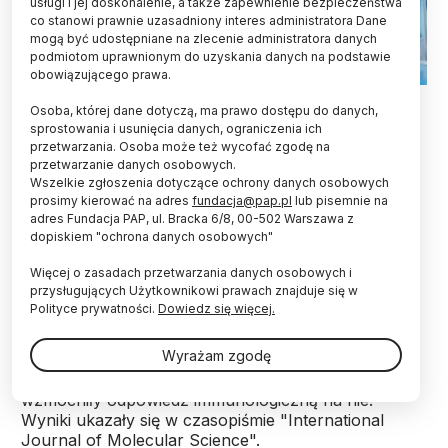
usługi i jej doskonalenie, a także zapewnienie bezpieczeństwa
co stanowi prawnie uzasadniony interes administratora Dane
mogą być udostępniane na zlecenie administratora danych
podmiotom uprawnionym do uzyskania danych na podstawie
obowiązującego prawa.
Fot. Adobe Stock
Osoba, której dane dotyczą, ma prawo dostępu do danych,
sprostowania i usunięcia danych, ograniczenia ich
Limfocyty to białe krwinki, które regulują pracę
przetwarzania. Osoba może też wycofać zgodę na
układu odpornościowego. Jeśli się je
przetwarzanie danych osobowych.
„doświadczy” np. kontaktem z alergizującym
Wszelkie zgłoszenia dotyczące ochrony danych osobowych
białkiem i przeszczepi do innego organizmu,
prosimy kierować na adres
fundacja@pap.pl
lub pisemnie na
wówczas taki transfer wzmocni reakcję
adres Fundacja PAP, ul. Bracka 6/8, 00-502 Warszawa z
dopiskiem "ochrona danych osobowych"
immunologiczną, a organizm zacznie się lepiej
bronić przed tym białkiem. Takie doświadczenie
Więcej o zasadach przetwarzania danych osobowych i
przeprowadzili naukowcy z Instytutu Rozrodu
przysługujących Użytkownikowi prawach znajduje się w
Zwierząt i Badań Żywności PAN w Olsztynie.
Polityce prywatności.
Dowiedz się więcej.
Wyrażam zgodę
Wykazali oni, że przeszczepione komórki T CD4+,
które miały kontakt z białkiem jaja kurzego
wzmocniły odpowiedź immunologiczną na nie.
Wyniki ukazały się w czasopiśmie "International
Journal of Molecular Science".