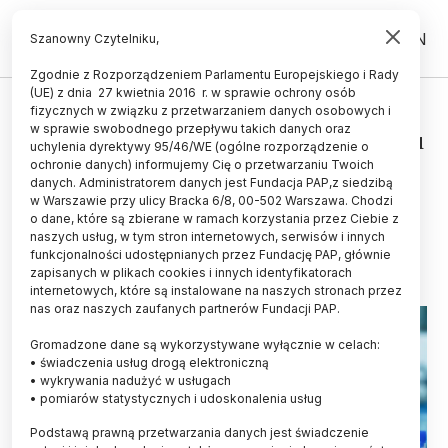
PL
EN
Szanowny Czytelniku,
Zgodnie z Rozporządzeniem Parlamentu Europejskiego i Rady
(UE) z dnia 27 kwietnia 2016 r. w sprawie ochrony osób
ZDROWIE
fizycznych w związku z przetwarzaniem danych osobowych i
w sprawie swobodnego przepływu takich danych oraz
Naukowcy zrobili krok w kierunku
uchylenia dyrektywy 95/46/WE (ogólne rozporządzenie o
"szczepionki" na alergię na białko
ochronie danych) informujemy Cię o przetwarzaniu Twoich
danych. Administratorem danych jest Fundacja PAP,z siedzibą
jaj
w Warszawie przy ulicy Bracka 6/8, 00-502 Warszawa. Chodzi
o dane, które są zbierane w ramach korzystania przez Ciebie z
21.04.2023
aktualizacja: 21.04.2023
naszych usług, w tym stron internetowych, serwisów i innych
3 minuty czytania
funkcjonalności udostępnianych przez Fundację PAP, głównie
zapisanych w plikach cookies i innych identyfikatorach
Read the English version of this article
internetowych, które są instalowane na naszych stronach przez
nas oraz naszych zaufanych partnerów Fundacji PAP.
Gromadzone dane są wykorzystywane wyłącznie w celach:
• świadczenia usług drogą elektroniczną
• wykrywania nadużyć w usługach
• pomiarów statystycznych i udoskonalenia usług
Podstawą prawną przetwarzania danych jest świadczenie