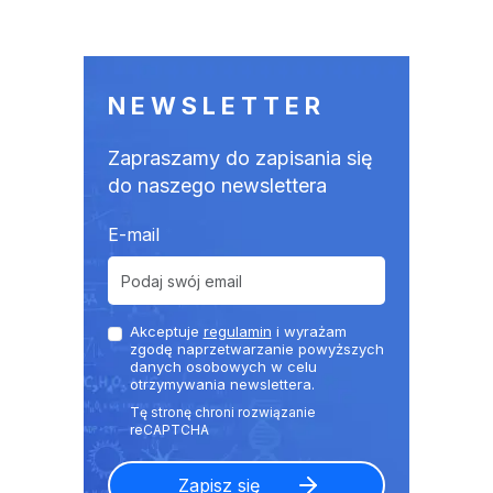
NEWSLETTER
Zapraszamy do zapisania się
do naszego newslettera
E-mail
Akceptuje
regulamin
i wyrażam
zgodę naprzetwarzanie powyższych
danych osobowych w celu
otrzymywania newslettera.