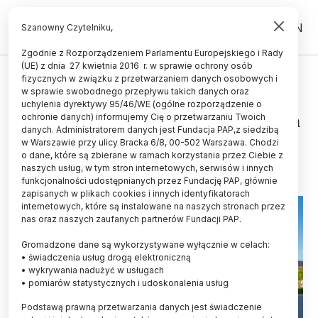
PL
EN
Szanowny Czytelniku,
Zgodnie z Rozporządzeniem Parlamentu Europejskiego i Rady
(UE) z dnia 27 kwietnia 2016 r. w sprawie ochrony osób
UCZELNIE I INSTYTUCJE
fizycznych w związku z przetwarzaniem danych osobowych i
w sprawie swobodnego przepływu takich danych oraz
Opole/Na Politechnice Opolskiej
uchylenia dyrektywy 95/46/WE (ogólne rozporządzenie o
otwarto nowoczesne laboratorium
ochronie danych) informujemy Cię o przetwarzaniu Twoich
danych. Administratorem danych jest Fundacja PAP,z siedzibą
w Warszawie przy ulicy Bracka 6/8, 00-502 Warszawa. Chodzi
03.04.2023
aktualizacja: 03.04.2023
o dane, które są zbierane w ramach korzystania przez Ciebie z
1 minuta czytania
naszych usług, w tym stron internetowych, serwisów i innych
funkcjonalności udostępnianych przez Fundację PAP, głównie
zapisanych w plikach cookies i innych identyfikatorach
internetowych, które są instalowane na naszych stronach przez
nas oraz naszych zaufanych partnerów Fundacji PAP.
Gromadzone dane są wykorzystywane wyłącznie w celach:
• świadczenia usług drogą elektroniczną
• wykrywania nadużyć w usługach
• pomiarów statystycznych i udoskonalenia usług
Podstawą prawną przetwarzania danych jest świadczenie