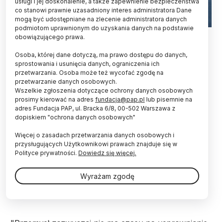
usługi i jej doskonalenie, a także zapewnienie bezpieczeństwa
co stanowi prawnie uzasadniony interes administratora Dane
mogą być udostępniane na zlecenie administratora danych
podmiotom uprawnionym do uzyskania danych na podstawie
Fot. Adobe Stock
obowiązującego prawa.
W piątek na wydziale mechanicznym Politechniki
Osoba, której dane dotyczą, ma prawo dostępu do danych,
Opolskiej otwarto nowoczesne laboratorium,
sprostowania i usunięcia danych, ograniczenia ich
przetwarzania. Osoba może też wycofać zgodę na
którego celem jest m.in. poszerzenie współpracy
przetwarzanie danych osobowych.
uczelni z przemysłem. Laboratorium powstało
Wszelkie zgłoszenia dotyczące ochrony danych osobowych
dzięki wsparciu samorządu województwa
prosimy kierować na adres
fundacja@pap.pl
lub pisemnie na
opolskiego.
adres Fundacja PAP, ul. Bracka 6/8, 00-502 Warszawa z
dopiskiem "ochrona danych osobowych"
Nowoczesne laboratorium zaawansowanych
Więcej o zasadach przetwarzania danych osobowych i
technologii wytwarzania otwarto na Wydziale
przysługujących Użytkownikowi prawach znajduje się w
Mechanicznym Politechniki Opolskiej. Dzięki temu
Polityce prywatności.
Dowiedz się więcej.
uczelnia poszerzy współpracę z przemysłem.
Prorektor ds. nauki i rozwoju PO prof. Grzegorz
Wyrażam zgodę
Królczyk podkreśla rolę badań dla firm
współpracujących z naukowcami.